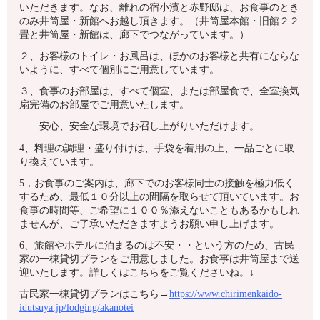
いただきます。なお、離れの宿小濱と赤野邸は、お食事のとき
のみ井筒屋・新館へお越し頂きます。（井筒屋本館・旧館２２
畳と井筒屋・新館は、廊下でつながっています。）
２、お客様のトイレ・お風呂は、ほかのお客様と共有にならな
いように、すべて個別にご用意しています。
３、食事のお部屋は、すべて個室、または部屋食で、全室換気
扇完備のお部屋でご用意いたします。
安心、安全な環境でお召し上がりいただけます。
4、料理の調理・盛り付けは、手袋を着用の上、一品ごとに取
り換えています。
5，お食事のご案内は、廊下でのお客様同士の接触を極力低く
するため、最低１０分以上の間隔を取らせて頂いています。お
食事の時間等、ご希望に１００％添えないこともあるかもしれ
ませんが、ご了承いただきますようお願い申し上げます。
6、旅館やホテルに泊まるのは不安・・という方のため、古民
家の一棟貸切プランをご用意しました。お食事は井筒屋まで送
迎いたします。詳しくはこちらをご覧くださいね。↓
古民家一棟貸切プランはこちら→
https://www.chirimenkaido-
idutsuya.jp/lodging/akanotei