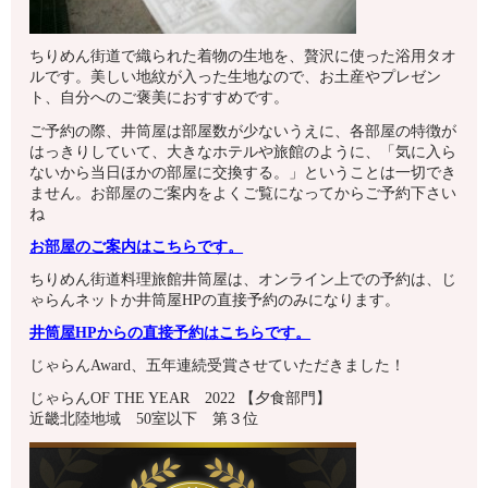
ちりめん街道で織られた着物の生地を、贅沢に使った浴用タオ
ルです。美しい地紋が入った生地なので、お土産やプレゼン
ト、自分へのご褒美におすすめです。
ご予約の際、井筒屋は部屋数が少ないうえに、各部屋の特徴が
はっきりしていて、大きなホテルや旅館のように、「気に入ら
ないから当日ほかの部屋に交換する。」ということは一切でき
ません。お部屋のご案内をよくご覧になってからご予約下さい
ね
お部屋のご案内はこちらです。
ちりめん街道料理旅館井筒屋は、オンライン上での予約は、じ
ゃらんネットか井筒屋HPの直接予約のみになります。
井筒屋HPからの直接予約はこちらです。
じゃらんAward、五年連続受賞させていただきました！
じゃらんOF THE YEAR 2022 【夕食部門】
近畿北陸地域 50室以下 第３位