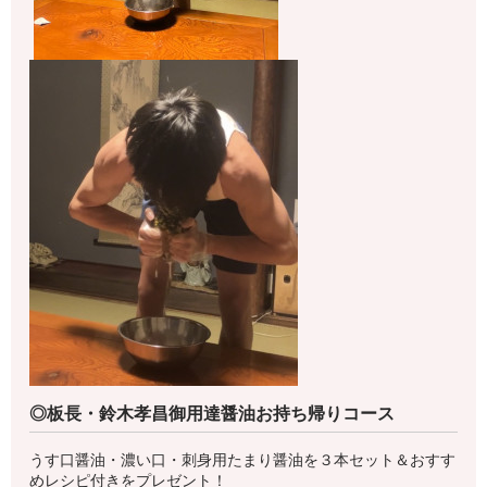
◎板長・鈴木孝昌御用達醤油お持ち帰りコース
うす口醤油・濃い口・刺身用たまり醤油を３本セット＆おすす
めレシピ付きをプレゼント！