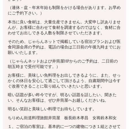
（連休・盆・年末年始も制限をかける場合があります。お早め
にご予約下さい。）
本当に良い食材は、大量生産できません。大変申し訳ありませ
んが、お客様に合わせて食材を調達するのではなく、食材に合
わせてお出しできる人数を制限させていただきます。
そのため、じゃらんネットで掲載している宿泊プランおよび医
食同源会席の予約は、電話の場合は三日前の午後九時までにお
願いいたします。
（じゃらんネットおよび井筒屋HPからのご予約は、二日前の
朝五時まで受付可能です。）
お客様に、美味しい魚料理をお出しできるように、また、せっ
かくの休日を安心して過ごして頂けるよう、自粛期間中は今す
ぐ改善できることに取り組んでいきたいと思います。
暗い話題が多い昨今ですが、明るい話題を話したい、聞きた
い。そんなお客様は、ぜひ井筒屋へお越しくださいね。
明るい笑顔と美味しい料理でお待ちしています。
ちりめん街道料理旅館井筒屋 板長鈴木孝昌 女将鈴木和女
１、ご宿泊の客室は、基本的に一つの建物につき１組とさせて