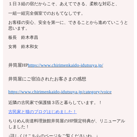
１日３組の宿だからこそ、あえてできる、柔軟な対応と、
一組一組完全個室でのおもてなしです。
お客様の安心、安全を第一に、できることから進めていこうと
思います。
板長 鈴木孝昌
女将 鈴木和女
井筒屋HP
https://www.chirimenkaido-idutsuya.jp/
井筒屋にご宿泊されたお客さまの感想
https://www.chirimenkaido-idutsuya.jp/category/voice
近隣の古民家で保護猫３匹と暮らしています。！
古民家と猫のブログはじめました！
ちりめん街道料理旅館井筒屋のHP限定特典が、リニューアル
しました！
↓詳しくはこちらのページをご覧くださいね。↓