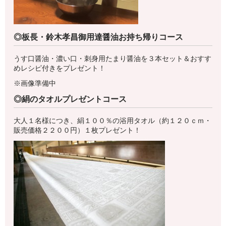
◎板長・鈴木孝昌御用達醤油お持ち帰りコース
うす口醤油・濃い口・刺身用たまり醤油を３本セット＆おすす
めレシピ付きをプレゼント！
※画像準備中
◎絹のタオルプレゼントコース
大人１名様につき、絹１００％の浴用タオル（約１２０ｃｍ・
販売価格２２００円）１枚プレゼント！