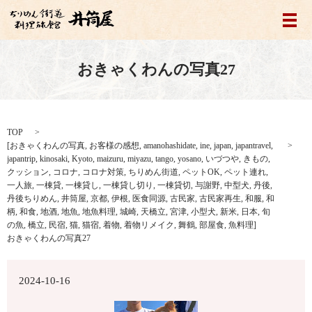
メ
おきゃくわんの写真27
TOP
[
おきゃくわんの写真
,
お客様の感想
,
amanohashidate
,
ine
,
japan
,
japantravel
,
japantrip
,
kinosaki
,
Kyoto
,
maizuru
,
miyazu
,
tango
,
yosano
,
いづつや
,
きもの
,
クッション
,
コロナ
,
コロナ対策
,
ちりめん街道
,
ペットOK
,
ペット連れ
,
一人旅
,
一棟貸
,
一棟貸し
,
一棟貸し切り
,
一棟貸切
,
与謝野
,
中型犬
,
丹後
,
丹後ちりめん
,
井筒屋
,
京都
,
伊根
,
医食同源
,
古民家
,
古民家再生
,
和服
,
和
柄
,
和食
,
地酒
,
地魚
,
地魚料理
,
城崎
,
天橋立
,
宮津
,
小型犬
,
新米
,
日本
,
旬
の魚
,
橋立
,
民宿
,
猫
,
猫宿
,
着物
,
着物リメイク
,
舞鶴
,
部屋食
,
魚料理
]
おきゃくわんの写真27
2024-10-16