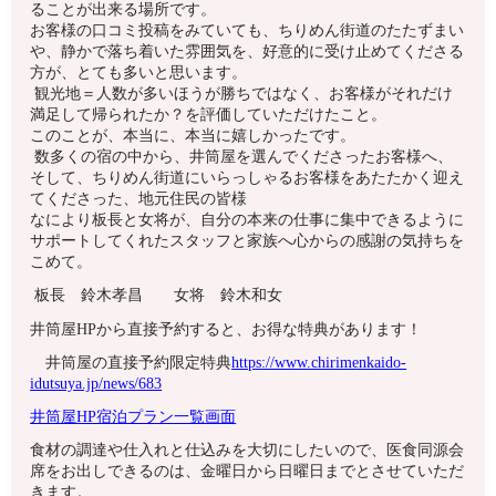
ることが出来る場所です。
お客様の口コミ投稿をみていても、ちりめん街道のたたずまい
や、静かで落ち着いた雰囲気を、好意的に受け止めてくださる
方が、とても多いと思います。
観光地＝人数が多いほうが勝ちではなく、お客様がそれだけ
満足して帰られたか？を評価していただけたこと。
このことが、本当に、本当に嬉しかったです。
数多くの宿の中から、井筒屋を選んでくださったお客様へ、
そして、ちりめん街道にいらっしゃるお客様をあたたかく迎え
てくださった、地元住民の皆様
なにより板長と女将が、自分の本来の仕事に集中できるように
サポートしてくれたスタッフと家族へ心からの感謝の気持ちを
こめて。
板長 鈴木孝昌 女将 鈴木和女
井筒屋HPから直接予約すると、お得な特典があります！
井筒屋の直接予約限定特典
https://www.chirimenkaido-
idutsuya.jp/news/683
井筒屋HP宿泊プラン一覧画面
食材の調達や仕入れと仕込みを大切にしたいので、医食同源会
席をお出しできるのは、金曜日から日曜日までとさせていただ
きます。