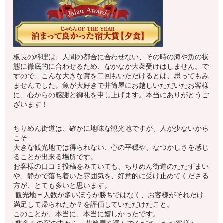
板長の料理は、人間の都合に合わせない、その時の海や魚の状
態に徹底的に合わせるため、なかなか大衆受けはしません。で
すので、こんな大きな賞を二回もいただけるとは、思ってもみ
ませんでした。魚が大好きで井筒屋にお越しいただいたお客様
に、心からの感謝と御礼を申し上げます。本当にありがとうご
ざいます！
ちりめん街道は、確かに地味な観光地ですが、人が少ないから
こそ
大きな観光地では得られない、心の平穏や、なつかしさを感じ
ることが出来る場所です。
お客様の口コミ投稿をみていても、ちりめん街道のたたずまい
や、静かで落ち着いた雰囲気を、好意的に受け止めてくださる
方が、とても多いと思います。
観光地＝人数が多いほうが勝ちではなく、お客様がそれだけ
満足して帰られたか？を評価していただけたこと。
このことが、本当に、本当に嬉しかったです。