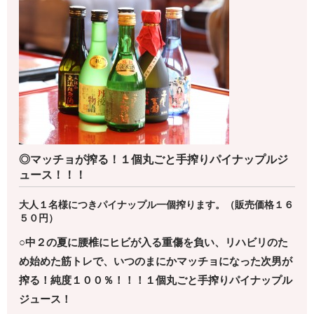
◎マッチョが搾る！１個丸ごと手搾りパイナップルジ
ュース！！！
大人１名様につきパイナップル一個搾ります。（販売価格１６
５０円）
○中２の夏に腰椎にヒビが入る重傷を負い、リハビリのた
め
始めた筋トレで、いつのまにかマッチョになった次男が
搾る！
純度１００％！！！１個丸ごと手搾りパイナップル
ジュース！