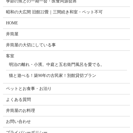
季節の魚との一期一会・医食同源会席
昭和の大広間 旧館22畳｜三間続き和室・ペット不可
HOME
井筒屋
井筒屋の大切にしている事
客室
明治の離れ・小濱。中庭と五右衛門風呂を愛でる。
猫と遊べる！築90年の古民家！別館貸切プラン
ペットとお食事・お泊り
よくある質問
井筒屋のお料理
お問い合わせ
プライバシーポリシー