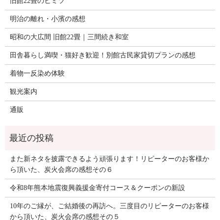
旧館22畳のヒミツ
明治の離れ・小濱の感想
昭和の大広間 旧館22畳｜三間続き和室
田舎暮らし満喫・猫好き歓迎！別館古民家貸切プランの感想
着物一反染め体験
観光案内
通販
また新ネタを披露できるよう頑張ります！リピーターのお客様か
ら頂いた、炭火会席の感想その６
令和8年熊本地震復興義援金寄付コース＆クーポンの新設
10年のご縁が、ご結婚後の再訪へ。三度目のリピーターのお客様
から頂いた、炭火会席の感想その５