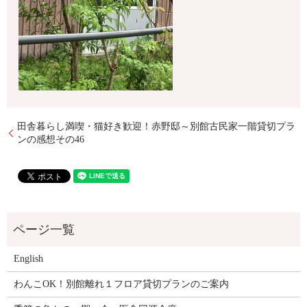
田舎暮らし満喫・猫好き歓迎！赤野邸～別館古民家一階貸切プラ
ンの感想その46
English
わんこOK！別館離れ１フロア貸切プランのご案内