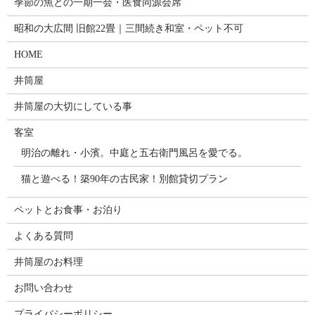
季節の魚との一期一会・医食同源会席
昭和の大広間 旧館22畳｜三間続き和室・ペット不可
HOME
井筒屋
井筒屋の大切にしている事
客室
明治の離れ・小濱。中庭と五右衛門風呂を愛でる。
猫と遊べる！築90年の古民家！別館貸切プラン
ペットとお食事・お泊り
よくある質問
井筒屋のお料理
お問い合わせ
プライバシーポリシー