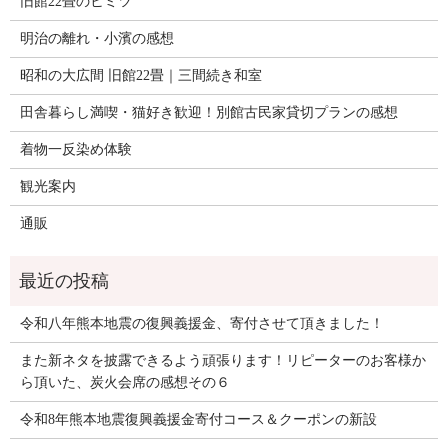
旧館22畳のヒミツ
明治の離れ・小濱の感想
昭和の大広間 旧館22畳｜三間続き和室
田舎暮らし満喫・猫好き歓迎！別館古民家貸切プランの感想
着物一反染め体験
観光案内
通販
令和八年熊本地震の復興義援金、寄付させて頂きました！
また新ネタを披露できるよう頑張ります！リピーターのお客様か
ら頂いた、炭火会席の感想その６
令和8年熊本地震復興義援金寄付コース＆クーポンの新設