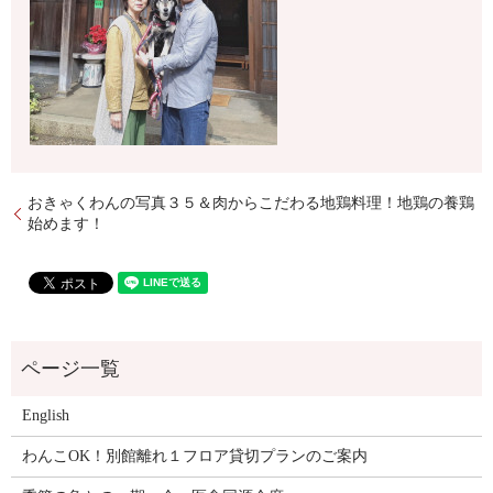
おきゃくわんの写真３５＆肉からこだわる地鶏料理！地鶏の養鶏
始めます！
English
わんこOK！別館離れ１フロア貸切プランのご案内