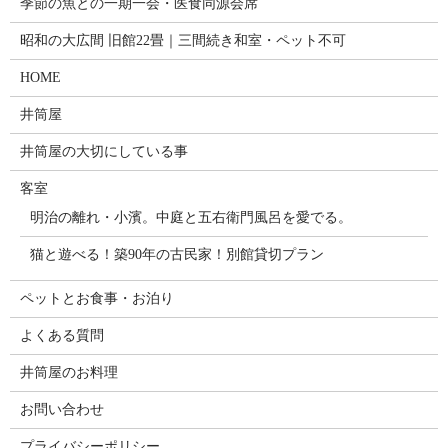
季節の魚との一期一会・医食同源会席
昭和の大広間 旧館22畳｜三間続き和室・ペット不可
HOME
井筒屋
井筒屋の大切にしている事
客室
明治の離れ・小濱。中庭と五右衛門風呂を愛でる。
猫と遊べる！築90年の古民家！別館貸切プラン
ペットとお食事・お泊り
よくある質問
井筒屋のお料理
お問い合わせ
プライバシーポリシー