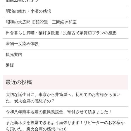
旧館22畳のヒミツ
明治の離れ・小濱の感想
昭和の大広間 旧館22畳｜三間続き和室
田舎暮らし満喫・猫好き歓迎！別館古民家貸切プランの感想
着物一反染め体験
観光案内
通販
大切な誕生日に、東京から井筒屋へ。初めてのお客様から頂い
た、炭火会席の感想その７
令和八年熊本地震の復興義援金、寄付させて頂きました！
また新ネタを披露できるよう頑張ります！リピーターのお客様か
ら頂いた、炭火会席の感想その６