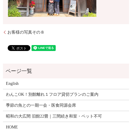
お客様の写真その８
English
わんこOK！別館離れ１フロア貸切プランのご案内
季節の魚との一期一会・医食同源会席
昭和の大広間 旧館22畳｜三間続き和室・ペット不可
HOME