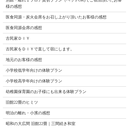
別館・離れ１フロア貸切プラン（ペットOK)でご宿泊頂いたお客
様の感想
医食同源・炭火会席をお召し上がり頂いたお客様の感想
医食同源会席の感想
古民家ＤＩＹ
古民家をＤＩＹで直して宿にします。
地元のお客様の感想
小学校低学年向けの体験プラン
小学校高学年向けの体験プラン
幼稚園保育園のお子様にも出来る体験プラン
旧館22畳のヒミツ
明治の離れ・小濱の感想
昭和の大広間 旧館22畳｜三間続き和室