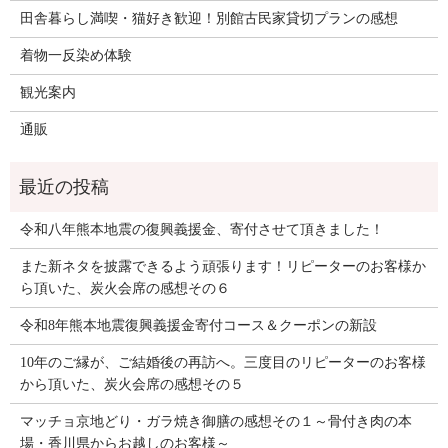
田舎暮らし満喫・猫好き歓迎！別館古民家貸切プランの感想
着物一反染め体験
観光案内
通販
令和八年熊本地震の復興義援金、寄付させて頂きました！
また新ネタを披露できるよう頑張ります！リピーターのお客様か
ら頂いた、炭火会席の感想その６
令和8年熊本地震復興義援金寄付コース＆クーポンの新設
10年のご縁が、ご結婚後の再訪へ。三度目のリピーターのお客様
から頂いた、炭火会席の感想その５
マッチョ京地どり・ガラ焼き御膳の感想その１～骨付き肉の本
場・香川県からお越しのお客様～