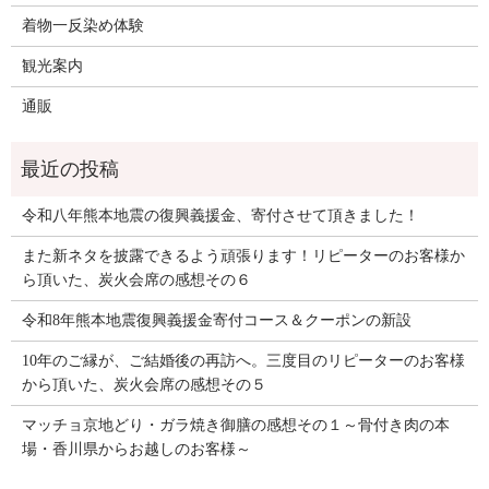
着物一反染め体験
観光案内
通販
令和八年熊本地震の復興義援金、寄付させて頂きました！
また新ネタを披露できるよう頑張ります！リピーターのお客様か
ら頂いた、炭火会席の感想その６
令和8年熊本地震復興義援金寄付コース＆クーポンの新設
10年のご縁が、ご結婚後の再訪へ。三度目のリピーターのお客様
から頂いた、炭火会席の感想その５
マッチョ京地どり・ガラ焼き御膳の感想その１～骨付き肉の本
場・香川県からお越しのお客様～