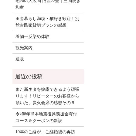
昭和の大広間 旧館22畳｜三間続き
和室
田舎暮らし満喫・猫好き歓迎！別
館古民家貸切プランの感想
着物一反染め体験
観光案内
通販
また新ネタを披露できるよう頑張
ります！リピーターのお客様から
頂いた、炭火会席の感想その６
令和8年熊本地震復興義援金寄付
コース＆クーポンの新設
10年のご縁が、ご結婚後の再訪