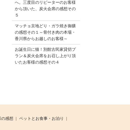
へ。三度目のリピーターのお客様
から頂いた、炭火会席の感想その
５
マッチョ京地どり・ガラ焼き御膳
の感想その１～骨付き肉の本場・
香川県からお越しのお客様～
お誕生日に猫！別館古民家貸切プ
ラン＆炭火会席をお召し上がり頂
いたお客様の感想その４
様の感想
ペットとお食事・お泊り