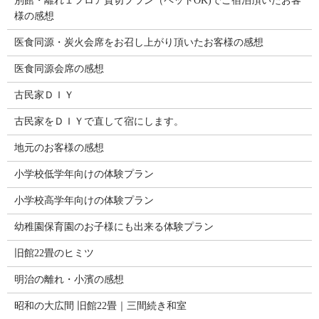
別館・離れ１フロア貸切プラン（ペットOK)でご宿泊頂いたお客
様の感想
医食同源・炭火会席をお召し上がり頂いたお客様の感想
医食同源会席の感想
古民家ＤＩＹ
古民家をＤＩＹで直して宿にします。
地元のお客様の感想
小学校低学年向けの体験プラン
小学校高学年向けの体験プラン
幼稚園保育園のお子様にも出来る体験プラン
旧館22畳のヒミツ
明治の離れ・小濱の感想
昭和の大広間 旧館22畳｜三間続き和室