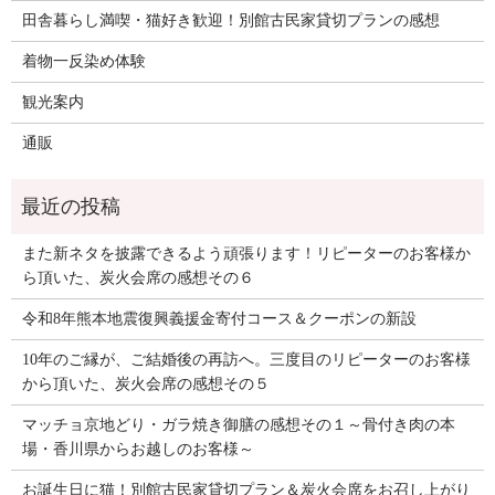
田舎暮らし満喫・猫好き歓迎！別館古民家貸切プランの感想
着物一反染め体験
観光案内
通販
また新ネタを披露できるよう頑張ります！リピーターのお客様か
ら頂いた、炭火会席の感想その６
令和8年熊本地震復興義援金寄付コース＆クーポンの新設
10年のご縁が、ご結婚後の再訪へ。三度目のリピーターのお客様
から頂いた、炭火会席の感想その５
マッチョ京地どり・ガラ焼き御膳の感想その１～骨付き肉の本
場・香川県からお越しのお客様～
お誕生日に猫！別館古民家貸切プラン＆炭火会席をお召し上がり