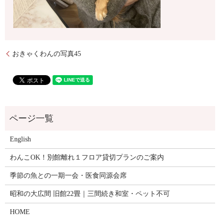
おきゃくわんの写真45
English
わんこOK！別館離れ１フロア貸切プランのご案内
季節の魚との一期一会・医食同源会席
昭和の大広間 旧館22畳｜三間続き和室・ペット不可
HOME