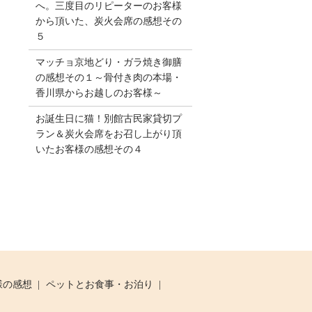
へ。三度目のリピーターのお客様
から頂いた、炭火会席の感想その
５
マッチョ京地どり・ガラ焼き御膳
の感想その１～骨付き肉の本場・
香川県からお越しのお客様～
お誕生日に猫！別館古民家貸切プ
ラン＆炭火会席をお召し上がり頂
いたお客様の感想その４
様の感想
ペットとお食事・お泊り