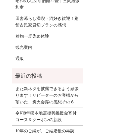
昭和の大広間 旧館22畳｜三間続き
和室
田舎暮らし満喫・猫好き歓迎！別
館古民家貸切プランの感想
着物一反染め体験
観光案内
通販
また新ネタを披露できるよう頑張
ります！リピーターのお客様から
頂いた、炭火会席の感想その６
令和8年熊本地震復興義援金寄付
コース＆クーポンの新設
10年のご縁が、ご結婚後の再訪