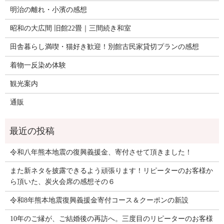
明治の離れ・小濱の感想
昭和の大広間 旧館22畳｜三間続き和室
田舎暮らし満喫・猫好き歓迎！別館古民家貸切プランの感想
着物一反染め体験
観光案内
通販
令和八年熊本地震の復興義援金、寄付させて頂きました！
また新ネタを披露できるよう頑張ります！リピーターのお客様か
ら頂いた、炭火会席の感想その６
令和8年熊本地震復興義援金寄付コース＆クーポンの新設
10年のご縁が、ご結婚後の再訪へ。三度目のリピーターのお客様