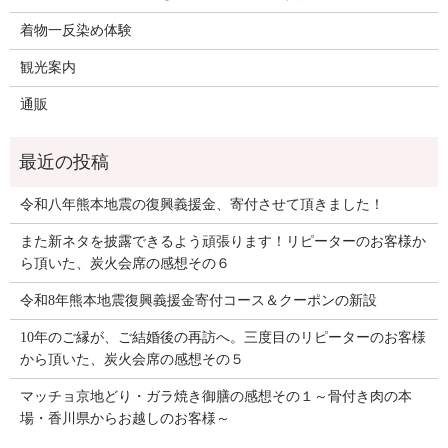
着物一反染め体験
観光案内
通販
令和八年熊本地震の復興義援金、寄付させて頂きました！
また新ネタを披露できるよう頑張ります！リピーターのお客様か
ら頂いた、炭火会席の感想その６
令和8年熊本地震復興義援金寄付コース＆クーポンの新設
10年のご縁が、ご結婚後の再訪へ。三度目のリピーターのお客様
から頂いた、炭火会席の感想その５
マッチョ京地どり・ガラ焼き御膳の感想その１～骨付き肉の本
場・香川県からお越しのお客様～