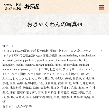
メ
おきゃくわんの写真49
TOP
[
おきゃくわんの写真
,
お客様の感想
,
別館・離れ１フロア貸切プラン
（ペットOK)でご宿泊頂いたお客様の感想
,
amanohashidate
,
amanohasidate
,
ine
,
izushi
,
japan
,
japantravel
,
japantrip
,
jidori
,
kinosaki
,
kyojidori
,
Kyoto
,
kyoujidori
,
macho
,
maizuru
,
miyazu
,
muscle
,
nihon
,
nihonryokou
,
sukiyaki
,
tango
,
torinabe
,
yosano
,
ネコ
,
ネコOK
,
ねこ同伴
,
ファミリー
,
ペット
,
ペッ
トOK
,
ペット同伴
,
ペット連れ
,
マッチョ
,
マッチョ京地どり
,
ゆったり
,
わんこ
,
わんこＯＫ
,
わんこ同伴
,
三世代
,
中型犬
,
丹後
,
井筒屋
,
京地どり
,
京都
,
伊根
,
会席
,
会席料理
,
出石
,
医食同源
,
友達
,
和食
,
四世代
,
地どり鍋
,
地魚
,
地魚料理
,
地鶏鍋
,
城崎
,
大型犬
,
天橋立
,
子連れ
,
宮津
,
家族
,
宿泊
,
小
型犬
,
懐石
,
懐石料理
,
旅行
,
日本
,
日本料理
,
日本旅行
,
橋立
,
民宿
,
気楽
,
猫
,
猫OK
,
猫同伴
,
筋肉
,
自家養鶏
,
舞鶴
,
薬膳
,
薬膳料理
,
魚料理
,
鳥鍋
,
鶏
鍋
]
おきゃくわんの写真49