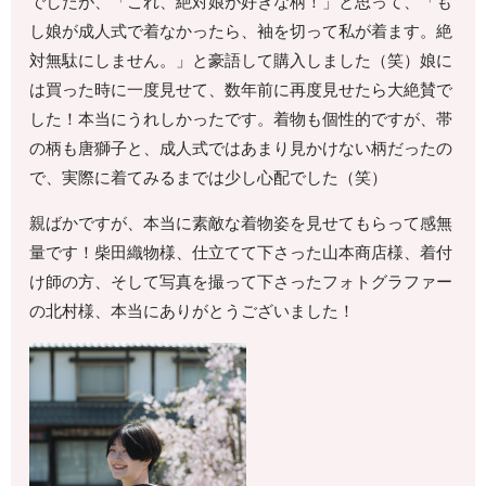
でしたが、「これ、絶対娘が好きな柄！」と思って、「も
し娘が成人式で着なかったら、袖を切って私が着ます。絶
対無駄にしません。」と豪語して購入しました（笑）娘に
は買った時に一度見せて、数年前に再度見せたら大絶賛で
した！本当にうれしかったです。着物も個性的ですが、帯
の柄も唐獅子と、成人式ではあまり見かけない柄だったの
で、実際に着てみるまでは少し心配でした（笑）
親ばかですが、本当に素敵な着物姿を見せてもらって感無
量です！柴田織物様、仕立てて下さった山本商店様、着付
け師の方、そして写真を撮って下さったフォトグラファー
の北村様、本当にありがとうございました！