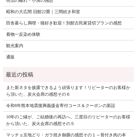
明治の離れ・小濱の感想
昭和の大広間 旧館22畳｜三間続き和室
田舎暮らし満喫・猫好き歓迎！別館古民家貸切プランの感想
着物一反染め体験
観光案内
通販
また新ネタを披露できるよう頑張ります！リピーターのお客様か
ら頂いた、炭火会席の感想その６
令和8年熊本地震復興義援金寄付コース＆クーポンの新設
10年のご縁が、ご結婚後の再訪へ。三度目のリピーターのお客様
から頂いた、炭火会席の感想その５
マッチョ京地どり・ガラ焼き御膳の感想その１～骨付き肉の本