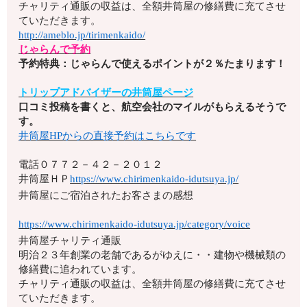
チャリティ通販の収益は、全額井筒屋の修繕費に充てさせ
ていただきます。
http://ameblo.jp/tirimenkaido/
じゃらんで予約
予約特典：じゃらんで使えるポイントが２％たまります！
トリップアドバイザーの井筒屋ページ
口コミ投稿を書くと、航空会社のマイルがもらえるそうで
す。
井筒屋HPからの直接予約はこちらです
電話
０７７２－４２－２０１２
井筒屋ＨＰ
https://www.chirimenkaido-idutsuya.jp/
井筒屋にご宿泊されたお客さまの感想
https://www.chirimenkaido-idutsuya.jp/category/voice
井筒屋チャリティ通販
明治２３年創業の老舗であるがゆえに・・建物や機械類の
修繕費に追われています。
チャリティ通販の収益は、全額井筒屋の修繕費に充てさせ
ていただきます。