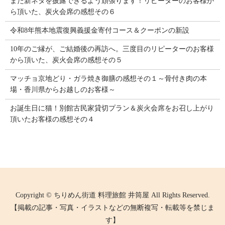
また新ネタを披露できるよう頑張ります！リピーターのお客様か
ら頂いた、炭火会席の感想その６
令和8年熊本地震復興義援金寄付コース＆クーポンの新設
10年のご縁が、ご結婚後の再訪へ。三度目のリピーターのお客様
から頂いた、炭火会席の感想その５
マッチョ京地どり・ガラ焼き御膳の感想その１～骨付き肉の本
場・香川県からお越しのお客様～
お誕生日に猫！別館古民家貸切プラン＆炭火会席をお召し上がり
頂いたお客様の感想その４
Copyright © ちりめん街道 料理旅館 井筒屋 All Rights Reserved.
【掲載の記事・写真・イラストなどの無断複写・転載等を禁じま
す】