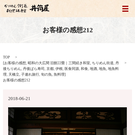
メ
お客様の感想212
TOP
[
お客様の感想
,
昭和の大広間 旧館22畳｜三間続き和室
,
ちりめん街道
,
丹
後ちりめん
,
丹後ばら寿司
,
京都
,
伊根
,
医食同源
,
和食
,
地酒
,
地魚
,
地魚料
理
,
天橋立
,
子連れ旅行
,
旬の魚
,
魚料理
]
お客様の感想212
2018-06-21