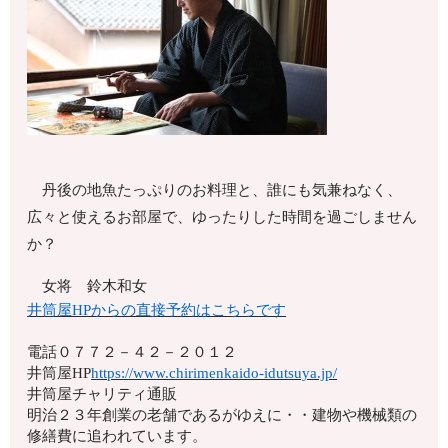
丹後の地魚たっぷりのお料理と、誰にも気兼ねなく、
広々と使えるお部屋で、ゆったりした時間を過ごしません
か？
女将 鈴木和女
井筒屋HPからの直接予約はこちらです
電話
０７７２－４２－２０１２
井筒屋HP
https://www.chirimenkaido-idutsuya.jp/
井筒屋チャリティ通販
明治２３年創業の老舗であるがゆえに・・建物や機械類の
修繕費に追われています。