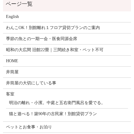
English
わんこOK！別館離れ１フロア貸切プランのご案内
季節の魚との一期一会・医食同源会席
昭和の大広間 旧館22畳｜三間続き和室・ペット不可
HOME
井筒屋
井筒屋の大切にしている事
客室
明治の離れ・小濱。中庭と五右衛門風呂を愛でる。
猫と遊べる！築90年の古民家！別館貸切プラン
ペットとお食事・お泊り