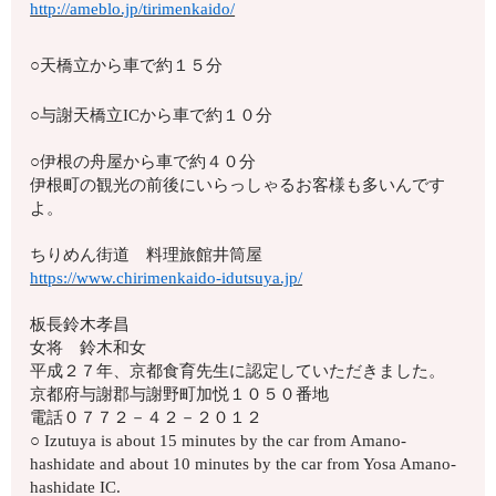
http://ameblo.jp/tirimenkaido/
○天橋立から車で約１５分
○与謝天橋立ICから車で約１０分
○伊根の舟屋から車で約４０分
伊根町の観光の前後にいらっしゃるお客様も多いんです
よ。
ちりめん街道 料理旅館井筒屋
https://www.chirimenkaido-idutsuya.jp/
板長鈴木孝昌
女将 鈴木和女
平成２７年、京都食育先生に認定していただきました。
京都府与謝郡与謝野町加悦１０５０番地
電話０７７２－４２－２０１２
○ Izutuya is about 15 minutes by the car from Amano-
hashidate and about 10 minutes by the car from Yosa Amano-
hashidate IC.