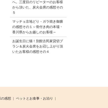
へ。三度目のリピーターのお客様
から頂いた、炭火会席の感想その
５
マッチョ京地どり・ガラ焼き御膳
の感想その１～骨付き肉の本場・
香川県からお越しのお客様～
お誕生日に猫！別館古民家貸切プ
ラン＆炭火会席をお召し上がり頂
いたお客様の感想その４
様の感想
ペットとお食事・お泊り