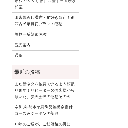
昭和の大広間 旧館22畳｜三間続き
和室
田舎暮らし満喫・猫好き歓迎！別
館古民家貸切プランの感想
着物一反染め体験
観光案内
通販
また新ネタを披露できるよう頑張
ります！リピーターのお客様から
頂いた、炭火会席の感想その６
令和8年熊本地震復興義援金寄付
コース＆クーポンの新設
10年のご縁が、ご結婚後の再訪