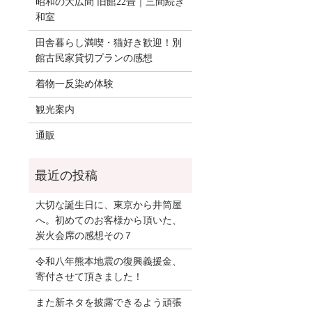
昭和の大広間 旧館22畳｜三間続き
和室
田舎暮らし満喫・猫好き歓迎！別
館古民家貸切プランの感想
着物一反染め体験
観光案内
通販
大切な誕生日に、東京から井筒屋
へ。初めてのお客様から頂いた、
炭火会席の感想その７
令和八年熊本地震の復興義援金、
寄付させて頂きました！
また新ネタを披露できるよう頑張