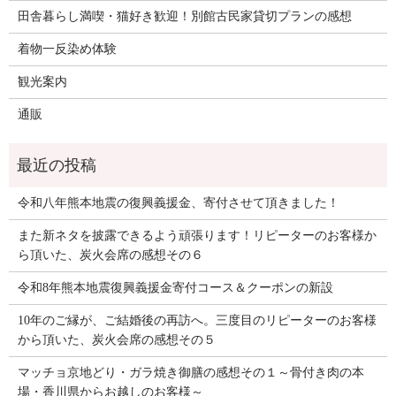
田舎暮らし満喫・猫好き歓迎！別館古民家貸切プランの感想
着物一反染め体験
観光案内
通販
令和八年熊本地震の復興義援金、寄付させて頂きました！
また新ネタを披露できるよう頑張ります！リピーターのお客様か
ら頂いた、炭火会席の感想その６
令和8年熊本地震復興義援金寄付コース＆クーポンの新設
10年のご縁が、ご結婚後の再訪へ。三度目のリピーターのお客様
から頂いた、炭火会席の感想その５
マッチョ京地どり・ガラ焼き御膳の感想その１～骨付き肉の本
場・香川県からお越しのお客様～