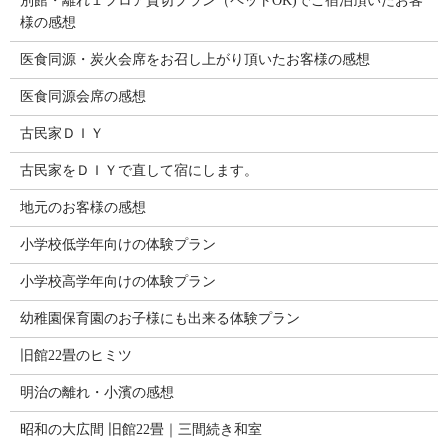
別館・離れ１フロア貸切プラン（ペットOK)でご宿泊頂いたお客
様の感想
医食同源・炭火会席をお召し上がり頂いたお客様の感想
医食同源会席の感想
古民家ＤＩＹ
古民家をＤＩＹで直して宿にします。
地元のお客様の感想
小学校低学年向けの体験プラン
小学校高学年向けの体験プラン
幼稚園保育園のお子様にも出来る体験プラン
旧館22畳のヒミツ
明治の離れ・小濱の感想
昭和の大広間 旧館22畳｜三間続き和室