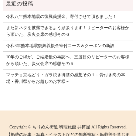
令和八年熊本地震の復興義援金、寄付させて頂きました！
また新ネタを披露できるよう頑張ります！リピーターのお客様か
ら頂いた、炭火会席の感想その６
令和8年熊本地震復興義援金寄付コース＆クーポンの新設
10年のご縁が、ご結婚後の再訪へ。三度目のリピーターのお客様
から頂いた、炭火会席の感想その５
マッチョ京地どり・ガラ焼き御膳の感想その１～骨付き肉の本
場・香川県からお越しのお客様～
Copyright © ちりめん街道 料理旅館 井筒屋 All Rights Reserved.
【掲載の記事・写真・イラストなどの無断複写・転載等を禁じま