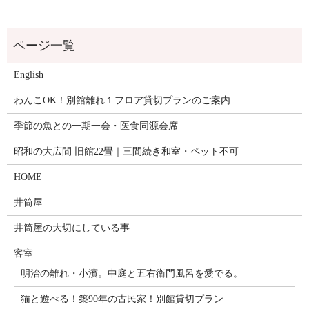
English
わんこOK！別館離れ１フロア貸切プランのご案内
季節の魚との一期一会・医食同源会席
昭和の大広間 旧館22畳｜三間続き和室・ペット不可
HOME
井筒屋
井筒屋の大切にしている事
客室
明治の離れ・小濱。中庭と五右衛門風呂を愛でる。
猫と遊べる！築90年の古民家！別館貸切プラン