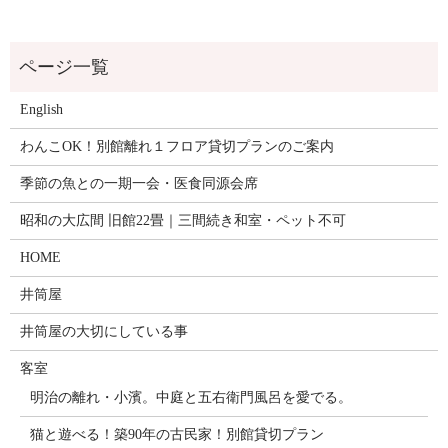
English
わんこOK！別館離れ１フロア貸切プランのご案内
季節の魚との一期一会・医食同源会席
昭和の大広間 旧館22畳｜三間続き和室・ペット不可
HOME
井筒屋
井筒屋の大切にしている事
客室
明治の離れ・小濱。中庭と五右衛門風呂を愛でる。
猫と遊べる！築90年の古民家！別館貸切プラン