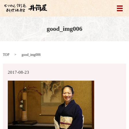
メ
good_img006
TOP
good_img006
2017-08-23