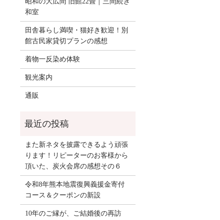
昭和の大広間 旧館22畳｜三間続き
和室
田舎暮らし満喫・猫好き歓迎！別
館古民家貸切プランの感想
着物一反染め体験
観光案内
通販
また新ネタを披露できるよう頑張
ります！リピーターのお客様から
頂いた、炭火会席の感想その６
令和8年熊本地震復興義援金寄付
コース＆クーポンの新設
10年のご縁が、ご結婚後の再訪