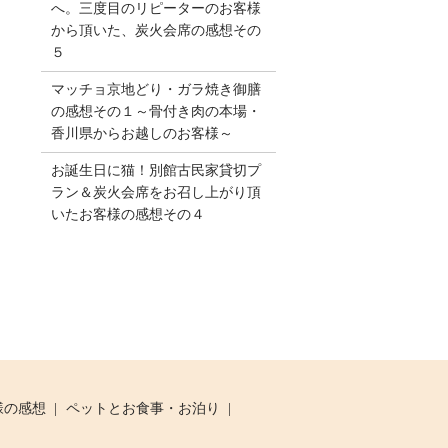
へ。三度目のリピーターのお客様
から頂いた、炭火会席の感想その
５
マッチョ京地どり・ガラ焼き御膳
の感想その１～骨付き肉の本場・
香川県からお越しのお客様～
お誕生日に猫！別館古民家貸切プ
ラン＆炭火会席をお召し上がり頂
いたお客様の感想その４
様の感想
ペットとお食事・お泊り