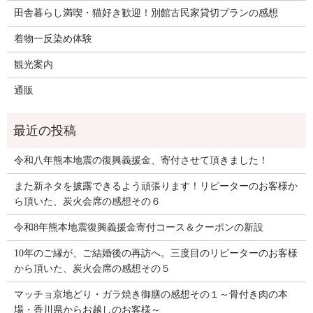
田舎暮らし満喫・猫好き歓迎！別館古民家貸切プランの感想
着物一反染め体験
観光案内
通販
令和八年熊本地震の復興義援金、寄付させて頂きました！
また新ネタを披露できるよう頑張ります！リピーターのお客様か
ら頂いた、炭火会席の感想その６
令和8年熊本地震復興義援金寄付コース＆クーポンの新設
10年のご縁が、ご結婚後の再訪へ。三度目のリピーターのお客様
から頂いた、炭火会席の感想その５
マッチョ京地どり・ガラ焼き御膳の感想その１～骨付き肉の本
場・香川県からお越しのお客様～