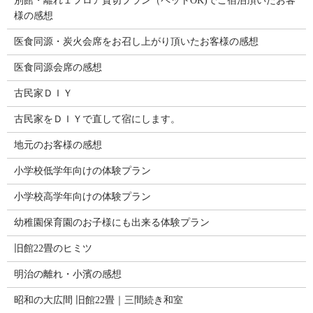
別館・離れ１フロア貸切プラン（ペットOK)でご宿泊頂いたお客
様の感想
医食同源・炭火会席をお召し上がり頂いたお客様の感想
医食同源会席の感想
古民家ＤＩＹ
古民家をＤＩＹで直して宿にします。
地元のお客様の感想
小学校低学年向けの体験プラン
小学校高学年向けの体験プラン
幼稚園保育園のお子様にも出来る体験プラン
旧館22畳のヒミツ
明治の離れ・小濱の感想
昭和の大広間 旧館22畳｜三間続き和室