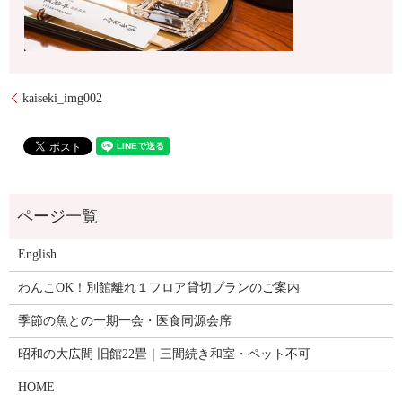
kaiseki_img002
English
わんこOK！別館離れ１フロア貸切プランのご案内
季節の魚との一期一会・医食同源会席
昭和の大広間 旧館22畳｜三間続き和室・ペット不可
HOME