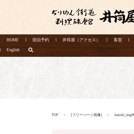
HOME
宿泊予約
井筒屋（アクセス）
客室
search
English
TOP
[
フリーページ画像
]
kaiseki_img0