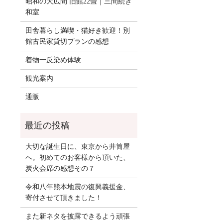
昭和の大広間 旧館22畳｜三間続き
和室
田舎暮らし満喫・猫好き歓迎！別
館古民家貸切プランの感想
着物一反染め体験
観光案内
通販
大切な誕生日に、東京から井筒屋
へ。初めてのお客様から頂いた、
炭火会席の感想その７
令和八年熊本地震の復興義援金、
寄付させて頂きました！
また新ネタを披露できるよう頑張