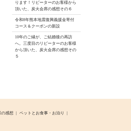
ります！リピーターのお客様から
頂いた、炭火会席の感想その６
令和8年熊本地震復興義援金寄付
コース＆クーポンの新設
10年のご縁が、ご結婚後の再訪
へ。三度目のリピーターのお客様
から頂いた、炭火会席の感想その
５
様の感想
ペットとお食事・お泊り