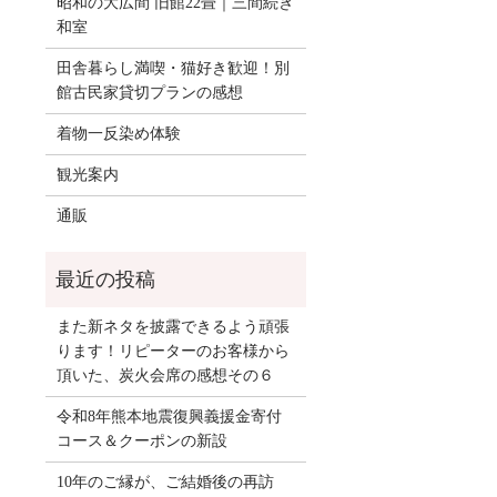
昭和の大広間 旧館22畳｜三間続き
和室
田舎暮らし満喫・猫好き歓迎！別
館古民家貸切プランの感想
着物一反染め体験
観光案内
通販
また新ネタを披露できるよう頑張
ります！リピーターのお客様から
頂いた、炭火会席の感想その６
令和8年熊本地震復興義援金寄付
コース＆クーポンの新設
10年のご縁が、ご結婚後の再訪