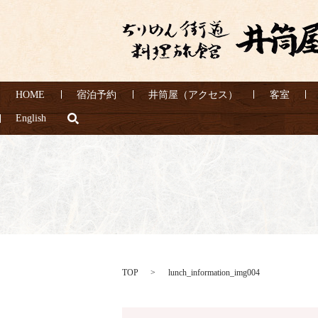
HOME
宿泊予約
井筒屋（アクセス）
客室
search
English
TOP
lunch_information_img004