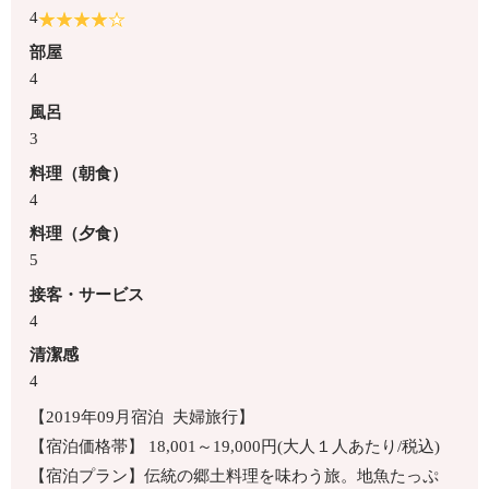
4
部屋
4
風呂
3
料理（朝食）
4
料理（夕食）
5
接客・サービス
4
清潔感
4
【2019年09月宿泊 夫婦旅行】
【宿泊価格帯】 18,001～19,000円(大人１人あたり/税込)
【宿泊プラン】伝統の郷土料理を味わう旅。地魚たっぷ