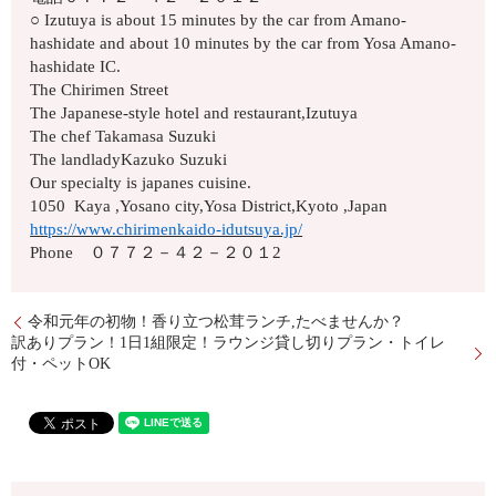
○ Izutuya is about 15 minutes by the car from Amano-
hashidate and about 10 minutes by the car from Yosa Amano-
hashidate IC.
The Chirimen Street
The Japanese-style hotel and restaurant,Izutuya
The chef Takamasa Suzuki
The landladyKazuko Suzuki
Our specialty is japanes cuisine.
1050 Kaya ,Yosano city,Yosa District,Kyoto ,Japan
https://www.chirimenkaido-idutsuya.jp/
Phone ０７７２－４２－２０１2
令和元年の初物！香り立つ松茸ランチ,たべませんか？
訳ありプラン！1日1組限定！ラウンジ貸し切りプラン・トイレ
付・ペットOK