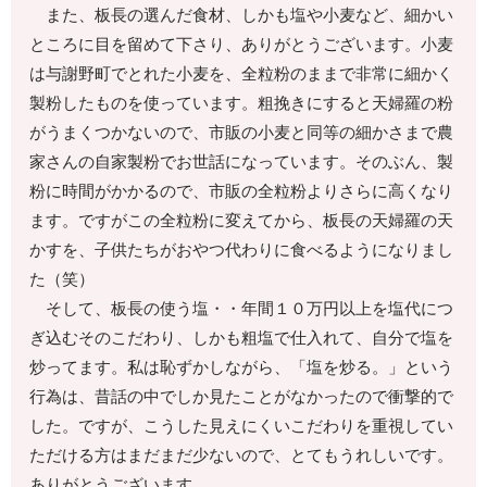
また、板長の選んだ食材、しかも塩や小麦など、細かい
ところに目を留めて下さり、ありがとうございます。小麦
は与謝野町でとれた小麦を、全粒粉のままで非常に細かく
製粉したものを使っています。粗挽きにすると天婦羅の粉
がうまくつかないので、市販の小麦と同等の細かさまで農
家さんの自家製粉でお世話になっています。そのぶん、製
粉に時間がかかるので、市販の全粒粉よりさらに高くなり
ます。ですがこの全粒粉に変えてから、板長の天婦羅の天
かすを、子供たちがおやつ代わりに食べるようになりまし
た（笑）
そして、板長の使う塩・・年間１０万円以上を塩代につ
ぎ込むそのこだわり、しかも粗塩で仕入れて、自分で塩を
炒ってます。私は恥ずかしながら、「塩を炒る。」という
行為は、昔話の中でしか見たことがなかったので衝撃的で
した。ですが、こうした見えにくいこだわりを重視してい
ただける方はまだまだ少ないので、とてもうれしいです。
ありがとうございます。