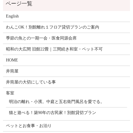
English
わんこOK！別館離れ１フロア貸切プランのご案内
季節の魚との一期一会・医食同源会席
昭和の大広間 旧館22畳｜三間続き和室・ペット不可
HOME
井筒屋
井筒屋の大切にしている事
客室
明治の離れ・小濱。中庭と五右衛門風呂を愛でる。
猫と遊べる！築90年の古民家！別館貸切プラン
ペットとお食事・お泊り