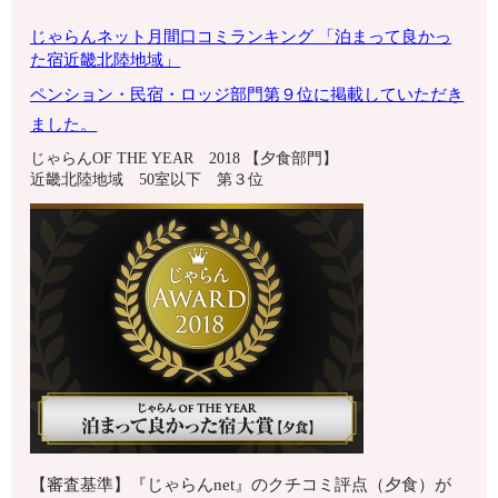
じゃらんネット月間口コミランキング 「泊まって良かっ
た宿
近畿北陸地域」
ペンション・
民宿・ロッジ部門第９位に掲載していただき
ました。
じゃらんOF THE YEAR 2018 【夕食部門】
近畿北陸地域 50室以下 第３位
【審査基準】『じゃらんnet』のクチコミ評点（夕食）が