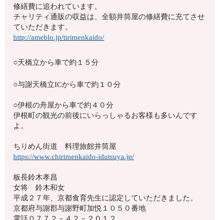
修繕費に追われています。
チャリティ通販の収益は、全額井筒屋の修繕費に充てさせ
ていただきます。
http://ameblo.jp/tirimenkaido/
○天橋立から車で約１５分
○与謝天橋立ICから車で約１０分
○伊根の舟屋から車で約４０分
伊根町の観光の前後にいらっしゃるお客様も多いんです
よ。
ちりめん街道 料理旅館井筒屋
https://www.chirimenkaido-idutsuya.jp/
板長鈴木孝昌
女将 鈴木和女
平成２７年、京都食育先生に認定していただきました。
京都府与謝郡与謝野町加悦１０５０番地
電話０７７２－４２－２０１２