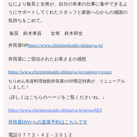
なにより板長と女将が、自分の本来の仕事に集中できるよ
うにサポートしてくれたスタッフと家族へ心からの感謝の
気持ちをこめて。
板長 鈴木孝昌 女将 鈴木和女
井筒屋HP
https://www.chirimenkaido-idutsuya.jp/
井筒屋にご宿泊されたお客さまの感想
https://www.chirimenkaido-idutsuya.jp/category/voice
ちりめん街道料理旅館井筒屋のHP限定特典が、リニューアル
しました！
↓詳しくはこちらのページをご覧くださいね。↓
https://www.chirimenkaido-idutsuya.jp/news/683
井筒屋HPからの直接予約はこちらです
電話
０７７２－４２－２０１２