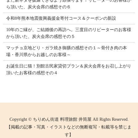
また新ネタを披露できるよう頑張ります！リピーターのお客様か
ら頂いた、炭火会席の感想その６
令和8年熊本地震復興義援金寄付コース＆クーポンの新設
10年のご縁が、ご結婚後の再訪へ。三度目のリピーターのお客様
から頂いた、炭火会席の感想その５
マッチョ京地どり・ガラ焼き御膳の感想その１～骨付き肉の本
場・香川県からお越しのお客様～
お誕生日に猫！別館古民家貸切プラン＆炭火会席をお召し上がり
頂いたお客様の感想その４
Copyright © ちりめん街道 料理旅館 井筒屋 All Rights Reserved.
【掲載の記事・写真・イラストなどの無断複写・転載等を禁じま
す】