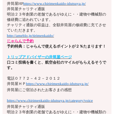
井筒屋HP
https://www.chirimenkaido-idutsuya.jp/
井筒屋チャリティ通販
明治２３年創業の老舗であるがゆえに・・建物や機械類の
修繕費に追われています。
チャリティ通販の収益は、全額井筒屋の修繕費に充てさせ
ていただきます。
http://ameblo.jp/tirimenkaido/
じゃらんで予約
予約特典：じゃらんで使えるポイントが２％たまります！
トリップアドバイザーの井筒屋ページ
口コミ投稿を書くと、航空会社のマイルがもらえるそうで
す。
電話
０７７２－４２－２０１２
井筒屋ＨＰ
https://www.chirimenkaido-idutsuya.jp/
井筒屋にご宿泊されたお客さまの感想
https://www.chirimenkaido-idutsuya.jp/category/voice
井筒屋チャリティ通販
明治２３年創業の老舗であるがゆえに・・建物や機械類の