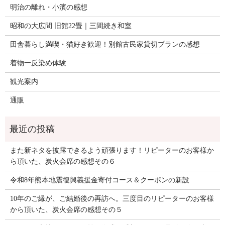
明治の離れ・小濱の感想
昭和の大広間 旧館22畳｜三間続き和室
田舎暮らし満喫・猫好き歓迎！別館古民家貸切プランの感想
着物一反染め体験
観光案内
通販
また新ネタを披露できるよう頑張ります！リピーターのお客様か
ら頂いた、炭火会席の感想その６
令和8年熊本地震復興義援金寄付コース＆クーポンの新設
10年のご縁が、ご結婚後の再訪へ。三度目のリピーターのお客様
から頂いた、炭火会席の感想その５