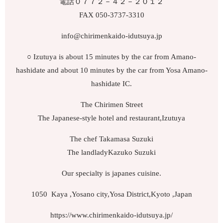
電話０７７２－４２－２０１２
FAX 050-3737-3310
info@chirimenkaido-idutsuya.jp
○ Izutuya is about 15 minutes by the car from Amano-
hashidate and about 10 minutes by the car from Yosa Amano-
hashidate IC.
The Chirimen Street
The Japanese-style hotel and restaurant,Izutuya
The chef Takamasa Suzuki
The landladyKazuko Suzuki
Our specialty is japanes cuisine.
1050 Kaya ,Yosano city,Yosa District,Kyoto ,Japan
https://www.chirimenkaido-idutsuya.jp/