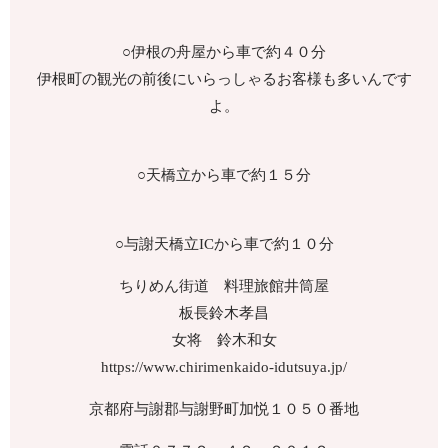
○伊根の舟屋から車で約４０分
伊根町の観光の前後にいらっしゃるお客様も多いんです
よ。
○天橋立から車で約１５分
○与謝天橋立ICから車で約１０分
ちりめん街道 料理旅館井筒屋
板長鈴木孝昌
女将 鈴木和女
https://www.chirimenkaido-idutsuya.jp/
京都府与謝郡与謝野町加悦１０５０番地