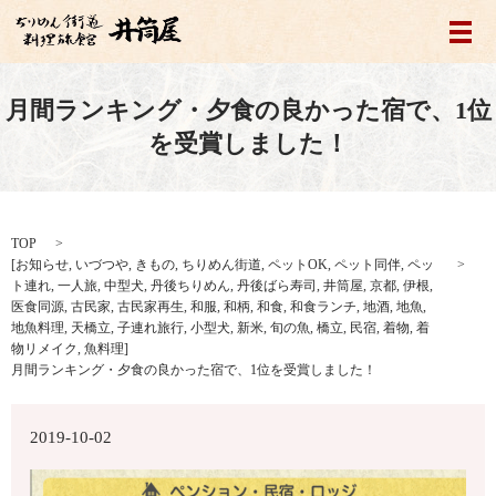
メ
月間ランキング・夕食の良かった宿で、1位
を受賞しました！
TOP
[
お知らせ
,
いづつや
,
きもの
,
ちりめん街道
,
ペットOK
,
ペット同伴
,
ペッ
ト連れ
,
一人旅
,
中型犬
,
丹後ちりめん
,
丹後ばら寿司
,
井筒屋
,
京都
,
伊根
,
医食同源
,
古民家
,
古民家再生
,
和服
,
和柄
,
和食
,
和食ランチ
,
地酒
,
地魚
,
地魚料理
,
天橋立
,
子連れ旅行
,
小型犬
,
新米
,
旬の魚
,
橋立
,
民宿
,
着物
,
着
物リメイク
,
魚料理
]
月間ランキング・夕食の良かった宿で、1位を受賞しました！
2019-10-02