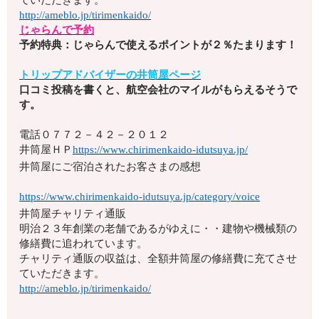
ていただきます。
http://ameblo.jp/tirimenkaido/
じゃらんで予約
予約特典：じゃらんで使えるポイントが２％たまります！
トリップアドバイザーの井筒屋ページ
口コミ投稿を書くと、航空会社のマイルがもらえるそうで
す。
電話
０７７２－４２－２０１２
井筒屋ＨＰ
https://www.chirimenkaido-idutsuya.jp/
井筒屋にご宿泊されたお客さまの感想
https://www.chirimenkaido-idutsuya.jp/category/voice
井筒屋チャリティ通販
明治２３年創業の老舗であるがゆえに・・建物や機械類の
修繕費に追われています。
チャリティ通販の収益は、全額井筒屋の修繕費に充てさせ
ていただきます。
http://ameblo.jp/tirimenkaido/