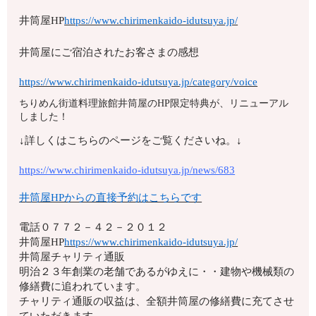
井筒屋HP
https://www.chirimenkaido-idutsuya.jp/
井筒屋にご宿泊されたお客さまの感想
https://www.chirimenkaido-idutsuya.jp/category/voice
ちりめん街道料理旅館井筒屋のHP限定特典が、リニューアル
しました！
↓詳しくはこちらのページをご覧くださいね。↓
https://www.chirimenkaido-idutsuya.jp/news/683
井筒屋HPからの直接予約はこちらです
電話
０７７２－４２－２０１２
井筒屋HP
https://www.chirimenkaido-idutsuya.jp/
井筒屋チャリティ通販
明治２３年創業の老舗であるがゆえに・・建物や機械類の
修繕費に追われています。
チャリティ通販の収益は、全額井筒屋の修繕費に充てさせ