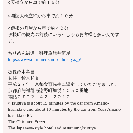
○天橋立から車で約１５分
○与謝天橋立ICから車で約１０分
○伊根の舟屋から車で約４０分
伊根町の観光の前後にいらっしゃるお客様も多いんです
よ。
ちりめん街道 料理旅館井筒屋
https://www.chirimenkaido-idutsuya.jp/
板長鈴木孝昌
女将 鈴木和女
平成２７年、京都食育先生に認定していただきました。
京都府与謝郡与謝野町加悦１０５０番地
電話０７７２－４２－２０１２
○ Izutuya is about 15 minutes by the car from Amano-
hashidate and about 10 minutes by the car from Yosa Amano-
hashidate IC.
The Chirimen Street
The Japanese-style hotel and restaurant,Izutuya