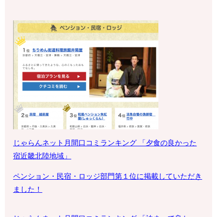
じゃらんネット月間口コミランキング 「夕食の良かった
宿
近畿北陸地域
」
ペンション・
民宿・ロッジ部門第１位に掲載していただき
ました！