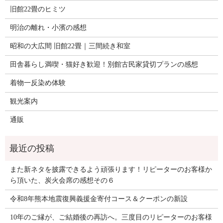
旧館22畳のヒミツ
明治の離れ・小濱の感想
昭和の大広間 旧館22畳｜三間続き和室
田舎暮らし満喫・猫好き歓迎！別館古民家貸切プランの感想
着物一反染め体験
観光案内
通販
また新ネタを披露できるよう頑張ります！リピーターのお客様か
ら頂いた、炭火会席の感想その６
令和8年熊本地震復興義援金寄付コース＆クーポンの新設
10年のご縁が、ご結婚後の再訪へ。三度目のリピーターのお客様