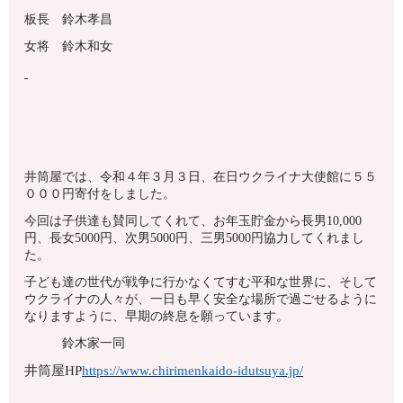
板長 鈴木孝昌
女将 鈴木和女
井筒屋では、令和４年３月３日、在日ウクライナ大使館に５５
０００円寄付をしました。
今回は子供達も賛同してくれて、お年玉貯金から長男10,000
円、長女5000円、次男5000円、三男5000円協力してくれまし
た。
子ども達の世代が戦争に行かなくてすむ平和な世界に、そして
ウクライナの人々が、一日も早く安全な場所で過ごせるように
なりますように、早期の終息を願っています。
鈴木家一同
井筒屋HP
https://www.chirimenkaido-idutsuya.jp/