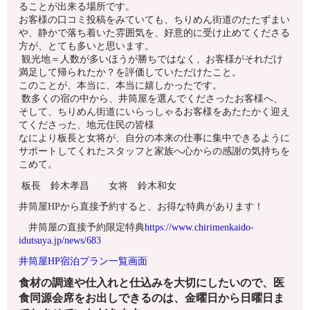
ることが出来る場所です。
お客様の口コミ投稿をみていても、ちりめん街道のたたずまい
や、静かで落ち着いた雰囲気を、好意的に受け止めてくださる
方が、とても多いと思います。
観光地＝人数が多いほうが勝ちではなく、お客様がそれだけ
満足して帰られたか？を評価していただけたこと。
このことが、本当に、本当に嬉しかったです。
数多くの宿の中から、井筒屋を選んでくださったお客様へ、
そして、ちりめん街道にいらっしゃるお客様をあたたかく迎え
てくださった、地元住民の皆様
なにより板長と女将が、自分の本来の仕事に集中できるように
サポートしてくれたスタッフと家族へ心からの感謝の気持ちを
こめて。
板長 鈴木孝昌 女将 鈴木和女
井筒屋HPから直接予約すると、お得な特典があります！
井筒屋の直接予約限定特典
https://www.chirimenkaido-
idutsuya.jp/news/683
井筒屋HP宿泊プラン一覧画面
食材の調達や仕入れと仕込みを大切にしたいので、医
食同源会席をお出しできるのは、金曜日から日曜日ま