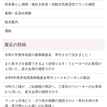
田舎暮らし満喫・猫好き歓迎！別館古民家貸切プランの感想
着物一反染め体験
観光案内
通販
令和八年熊本地震の復興義援金、寄付させて頂きました！
また新ネタを披露できるよう頑張ります！リピーターのお客様か
ら頂いた、炭火会席の感想その６
令和8年熊本地震復興義援金寄付コース＆クーポンの新設
10年のご縁が、ご結婚後の再訪へ。三度目のリピーターのお客様
から頂いた、炭火会席の感想その５
マッチョ京地どり・ガラ焼き御膳の感想その１～骨付き肉の本
場・香川県からお越しのお客様～