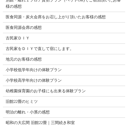
別館・離れ１フロア貸切プラン（ペットOK)でご宿泊頂いたお客
様の感想
医食同源・炭火会席をお召し上がり頂いたお客様の感想
医食同源会席の感想
古民家ＤＩＹ
古民家をＤＩＹで直して宿にします。
地元のお客様の感想
小学校低学年向けの体験プラン
小学校高学年向けの体験プラン
幼稚園保育園のお子様にも出来る体験プラン
旧館22畳のヒミツ
明治の離れ・小濱の感想
昭和の大広間 旧館22畳｜三間続き和室