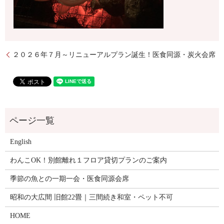
２０２６年７月～リニューアルプラン誕生！医食同源・炭火会席
English
わんこOK！別館離れ１フロア貸切プランのご案内
季節の魚との一期一会・医食同源会席
昭和の大広間 旧館22畳｜三間続き和室・ペット不可
HOME