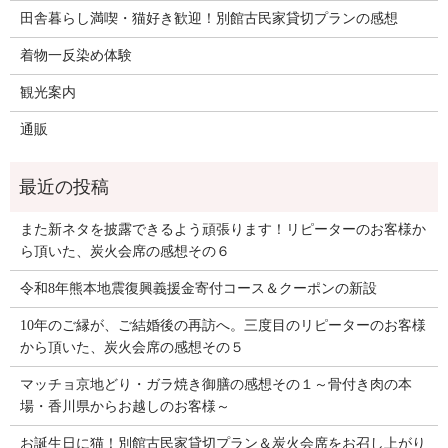
田舎暮らし満喫・猫好き歓迎！別館古民家貸切プランの感想
着物一反染め体験
観光案内
通販
また新ネタを披露できるよう頑張ります！リピーターのお客様か
ら頂いた、炭火会席の感想その６
令和8年熊本地震復興義援金寄付コース＆クーポンの新設
10年のご縁が、ご結婚後の再訪へ。三度目のリピーターのお客様
から頂いた、炭火会席の感想その５
マッチョ京地どり・ガラ焼き御膳の感想その１～骨付き肉の本
場・香川県からお越しのお客様～
お誕生日に猫！別館古民家貸切プラン＆炭火会席をお召し上がり