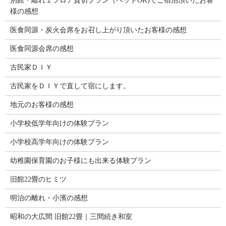
別館・離れ１フロア貸切プラン（ペットOK)でご宿泊頂いたお客
様の感想
医食同源・炭火会席をお召し上がり頂いたお客様の感想
医食同源会席の感想
古民家ＤＩＹ
古民家をＤＩＹで直して宿にします。
地元のお客様の感想
小学校低学年向けの体験プラン
小学校高学年向けの体験プラン
幼稚園保育園のお子様にも出来る体験プラン
旧館22畳のヒミツ
明治の離れ・小濱の感想
昭和の大広間 旧館22畳｜三間続き和室