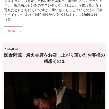
ますように。 ↓剪定した松の枝と腐葉土。雛用のアスレチックで
す。 ↓高さ約30センチのアスレチック。何日目から乗れるかな？ ↓
写真だとわかりにくいですが、黒いもこもこしているのが０日齢
ヒナです。生まれて数時間後から飛び跳ねます。 ↓130日経過
（笑）
MORE
2026-06-16
医食同源・炭火会席をお召し上がり頂いたお客様の
感想その１