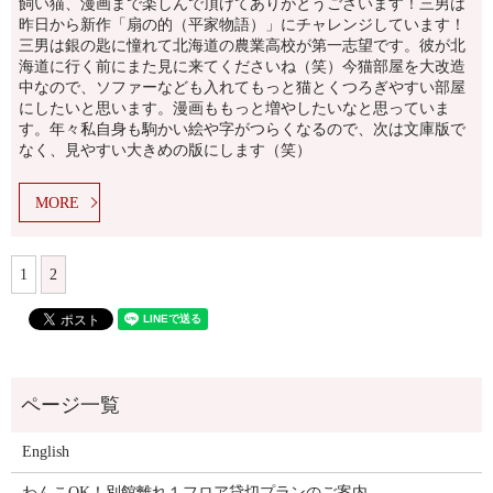
飼い猫、漫画まで楽しんで頂けてありがとうございます！三男は
昨日から新作「扇の的（平家物語）」にチャレンジしています！
三男は銀の匙に憧れて北海道の農業高校が第一志望です。彼が北
海道に行く前にまた見に来てくださいね（笑）今猫部屋を大改造
中なので、ソファーなども入れてもっと猫とくつろぎやすい部屋
にしたいと思います。漫画ももっと増やしたいなと思っていま
す。年々私自身も駒かい絵や字がつらくなるので、次は文庫版で
なく、見やすい大きめの版にします（笑）
MORE
1
2
English
わんこOK！別館離れ１フロア貸切プランのご案内