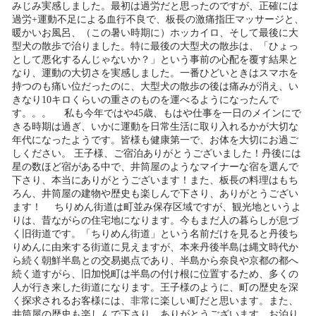
みじみ実感しました。最初は過労だと思ったのですが、正確には
過労+運動不足による血行不良で、板長の激痛指圧マッサージと、
暖かいお風呂、（この暑い時期に）ホッカイロ、そして最後に大
型犬の散歩で治りました。特に最後の大型犬の散歩は、「ひょっ
として悪化するんじゃないか？」という事前の心配を覆す結果と
なり、運動の大切さを実感しました。一番ひどいときはスマホを
持つのも痛い位だったのに、大型犬の散歩の後は痛みが消え、い
きなり10キロくらいの重さのものを運べるようになったんで
す。。。 私も今年ではや45歳、もはや仕事を一日のメインにで
きる時期は過ぎ、いかに運動を日常生活に取り入れるかが大切な
年代になったようです。皆様も健康第一で、お体を大切にお過ご
しください。 王子様、ご宿泊ありがとうございました！丹後には
星の数ほど宿がある中で、井筒屋のようなマイナーな宿を選んで
下さり、本当にありがとうございます！また、板長の料理はもち
ろん、井筒屋の建物や歴史も楽しんで下さり、ありがとうござい
ます！ ちりめん街道は町並み保存区域ですが、観光地というよ
りは、昔ながらの住宅地になります。今もまだ人の暮らしが息づ
く旧街道です。「ちりめん街道」という名前だけを見ると丹後ち
りめんに由来する街道に見えますが、本来丹後半島は縄文時代か
ら続く朝鮮半島との交易拠点であり、半島から奈良や京都の都へ
続く道すがら、旧加悦町は半島の付け根に位置するため、多くの
人が行き来した街道になります。王子様のように、町の歴史を深
く探求されるお客様には、非常に楽しい町だと思います。また、
井筒屋の歴史も楽しんで下さり、ありがとうございます。お泊り