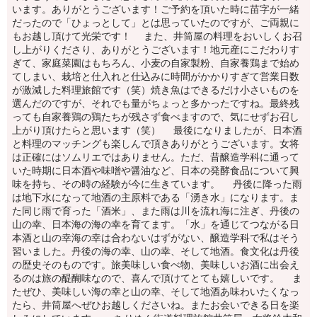
います。ありがとうございます！ご予約を頂いた時に苗字が一緒
だったので「ひょっとして」とは思っていたのですが、ご両親に
もお越し頂けて光栄です！ また、井筒屋の料理をおいしくお召
し上がりくださり、ありがとうございます！地元産にこだわりす
ぎて、家庭菜園はもちろん、小麦の自家製粉、自家養鶏まで始め
てしまい、栽培と仕入れと仕込みに時間がかかりすぎて営業日数
が激減した料理旅館です（笑）焼き魚はできるだけ小さいものを
選んだのですが、それでも量がちょっと多かったですね。最終残
っても自家養鶏の鶏たちが残さず食べますので、気にせずお召し
上がり頂けたらと思います（笑） 最後になりましたが、日本酒
と料理のマッチングも楽しんで頂きありがとうございます。女将
は正確にはソムリエではありません。ただ、昔醸造学科に通って
いた時期に日本酒や味噌や醤油など、日本の発酵食品について興
味を持ち、その時の経験が今に生きています。 丹後に降った雨
は地下水になって地酒の主原料である「湧き水」になります。ま
た同じ雨で育った「酒米」、また雨は川を流れ海に注ぎ、丹後の
山の幸、日本海の海の幸を育てます。「水」を通じてつながる日
本酒と山の幸海の幸は合わないはずがない、醸造学科で私はそう
習いました。丹後の海の幸、山の幸、そして地酒。食文化は丹後
の歴史そのものです。旅美味しい食べ物、美味しいお酒に出会え
るのは旅の醍醐味なので、喜んで頂けてとても嬉しいです。 ま
たぜひ、美味しい海の幸と山の幸、そして地酒あ味わいたくなっ
たら、井筒屋へぜひお越しくださいね。またお会いできる日を楽