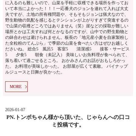
に入るのも難しいので、山菜を手軽に収穫できる場所を作ってお
いて本当によかった！！！一応番犬のジョンを連れて入れば大丈
夫ですが、土地の所有権問題や、そもそもジョンは猟犬なので、
野生動物の気配を感じるとテンションが上がりすぎて突進するの
で山菜の収穫どころではありません（笑）崖などの採取が難しい
場所とかは工夫すれば何とかなるのですが、山中での野生動物と
の鉢合わせは避けられません。板長の「地元産小麦を自家製粉し
た全粒粉のてんぷら」で季節の山菜を食べたい方はぜひお越しく
ださいね。 総合5 風呂5 客室5 清潔感5 接客・サービス
5 夕食5 朝食（未記入） 美味しいお魚料理が食べられて、
落ち着いて過ごせるところ。 おかみさんのお話がおもしろかっ
た。 お料理が美味しかった。 お部屋が広くて素敵。 パイナップ
ルジュースと日舞が良かった。
MORE
2026-01-07
PN.トンボちゃん様から頂いた、じゃらんへの口コ
ミ投稿です。