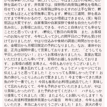
がら無事孵ったのは一個だけでした。今はまたほかの母鳥たちが
卵を温めています。井筒屋では、採卵用の烏骨鶏は孵化を母鳥に
任せています。もともと烏骨鶏は卵をかえすのが上手な鶏で、孵
った雛もほとんど全羽無事に育ちます。孵化に三週間、卵を産み
だすまで半年かかるので、なかなか増産はできません（笑）毎日
世話は大変ですが、自家養鶏や自家採卵で食材を自分たちの手で
生み出し、お客様にお出しできる、そのこと自体がとても幸せな
ことだと思っています。 ↓孵化して数日の烏骨鶏 また、お客様
へのお知らせです。今年に入って少しの間平日のご予約も受け付
けておりましたが、やはり仕込みや食材の調達に時間がかかるた
め、金曜日から月曜日限定の予約になりました。なお、連休やお
盆、正月は期間中通して営業しております。 ただ、「どうしても
平日しか行けない！」というお客様がありましたら、直接お電話
いただけましたら幸いです。皆様のお越しをお待ちしておりま
す。 お客様の感想 女将さん、今回もありがとうございました！
アンケート書き忘れてしまったので、ちょうどメッセージにてお
伝えしようと思ってました！ とっっっても美味しかったです！ お
魚の身がしっとりふわふわで驚きました！ 今まで食べてきた焼き
魚の中で一番でした！ 今回も板長のお料理は絶品でした！ 美味し
くて忘れられなくて、今年も予約させていただきましたが、やは
り美味しかったので、また予約させてください！ ハチもしっか
り接客してくれました（笑） またよろしくお願いいたします！ ち
りめん街道料理旅館井筒屋からの返信 昨年に続き、今年もお越
しいただき、本当にありがとうございました！ また、炭火の香り