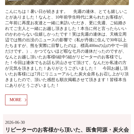
こんにちは！暑い日が続きます。 先週の連休、とても嬉しいこ
とがありました！なんと、10年前学生時代に来られたお客様が、
二年前に再度お友達と一緒に来訪いただき、更に先週、ご結婚さ
れてご主人と一緒にお越し頂きました！本当に何と言ったらいい
のかわからない位嬉しかったです！実は先週の連休は、天橋立周
辺では熊の出没のニュースの影響で（私が丹後に住んで30年以上
たちますが、熊を実際に目撃したのは、標高400mの山の中で一回
だけです。）、かつてないほど暇な七月の連休だったのですが、
なんとお越し頂いたお客様6組中5組がリピーターのお客様でし
た！今回は連休でもお話も沢山させて頂けて、なんだか私達の方
が元気を頂きました！ありがとうございました！ 今回お越し頂
いたお客様には7月にリニューアルした炭火会席もお召し上がり頂
きましたので、頂いた感想も順次掲載させて頂きます！皆様本当
にありがとうございました！
MORE
2026-06-30
リピーターのお客様から頂いた、医食同源・炭火会