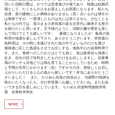
頂いた旧館22畳は、かつては芸者遊びの場であり、戦後は結婚式
場として、たくさんの人をお迎えしたお部屋になります。私たち
自身、昔の建物にしか興味がありません（笑）古いものは壊すの
は簡単ですが、一度壊したものは元には戻りません。少なくとも
私たちの代では、昔のままの井筒屋の姿を次世代に継承する努力
を続けたいと思います。王子様のように、旧館の趣や歴史も楽し
んで頂けてとても嬉しいです。 最後になりましたが、板長の魚
料理や地酒を楽しんで下さり、ありがとうございます。井筒屋の
魚料理は、その時に水揚げされた魚の中でよいものだけを選び、
個体差に応じた熟成をさせてお出しする、地魚中心の会席料理で
す。また、食材へのこだわりはとても強く、魚は板長自ら漁港に
赴き、自分の目で目利きしたものだけをお出ししますし、自家養
鶏のマッチョ京地どりは鶏を育てることからしているため、時間
と手間が非常にかかります（笑）ですがその分、美味しくお召し
上がりいただけると心の底から嬉しいです！本当にありがとうご
ざいました！ また、ちりめん街道の街並みと、与謝野の地酒を
味わいたくなったら、ぜひ井筒屋へお越しくださいね。またお会
いできる日を楽しみにしています。 ちりめん街道料理旅館井筒
屋 女将鈴木和女
MORE