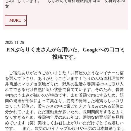
しみにしています。 ちりめん街道料理旅館井筒屋 女将鈴木和
女
MORE
2025-11-26
P.Nぶらりくまさんから頂いた、Googleへの口コミ
投稿です。
ご宿泊ありがとうございました！井筒屋のようなマイナーな宿
を選んで下さり、ありがとうございます！ちりめん街道料理旅館
井筒屋のマッチョ京地どりは、野鳥の生活を養鶏場の中に取り入
れてできるだけ自然に近い状態で育てています。そのため、骨髄
や肉のうまみが強いのが特徴です。また若鶏で肉にするため、筋
肉の発達が部位によって異なり、筋肉の発達した地鶏らしいコリ
コリした部位と、柔らかさの中に歯ごたえとうまみのある部位に
分かれています。ただ運動量が多いため、長期間飼育すると固く
なりすぎるため、養鶏初年度の2025年は、適切な飼育期間を見極
めています（笑）美味しくお召し上がりいただけてとても嬉しい
です。 また、次男のパイナップル絞りや三男の日本舞踊も楽し