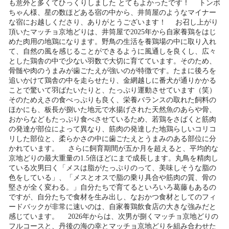
も意外と多くてひっくりしました とてもよかったです！ トンボ
ちゃん様、星の数ほどある宿の中から、井筒屋のようなマイナー
な宿にお越しくださり、ありがとうございます！ お召し上がり
頂いたマッチョ京地どりは、井筒屋で2025年から自家養鶏をはじ
めた肉用の地鶏になります。野鳥の生活を養鶏場の中に取り入れ
て、自然の風を感じることができるように風通しを良くし、広々
とした鶏舎の中で少ない羽数で大切に育てています。そのため、
骨髄や肉のうまみが歯ごたえが強いのが特徴です。たまに後ろを
追いかけて鶏舎の中を走らせたり、金網越しに番犬が通りかかる
ことで驚いて羽ばたいたりと、たっぷり運動させています（笑）
そのためえさの食べっぷりも良く、栄養バランスの取れた飼料の
ほかにも、板長が捌いた地元で水揚げされた天然魚のあらや骨、
おからなどもたっぷり食べさせているため、若鶏をさばくと筋肉
の発達が部位によって異なり、筋肉の発達した地鶏らしいコリコ
リした部位と、柔らかさの中に歯ごたえとうまみのある部位に分
かれています。 さらに飼育期間が五か月を超えると、平均的な
京地どりの最大重量の1.5倍ほどにまで成長します。丸鳥を精肉し
ている次男曰く「メスは脂がたっぷりのって、美味しそうな脂の
色をしている」、「メスとオスで脂の乗り具合や筋肉の質、骨の
堅さが全く変わる。」自分たちで育てるといろいろ葛藤もあるの
ですが、自分たちで食材を生み出し、なおかつ食材としてのフィ
ードバックが非常に速いのは、自家養鶏飲食店の大きな強みだと
感じています。 2026年からは、次男が捌くマッチョ京地どりの
フルコースと、丹後の海の幸とマッチョ京地どりを組み合わせた