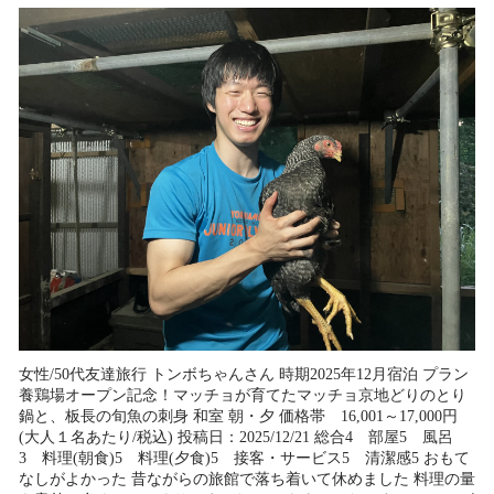
女性/50代友達旅行 トンボちゃんさん 時期2025年12月宿泊 プラン
養鶏場オープン記念！マッチョが育てたマッチョ京地どりのとり
鍋と、板長の旬魚の刺身 和室 朝・夕 価格帯 16,001～17,000円
(大人１名あたり/税込) 投稿日：2025/12/21 総合4 部屋5 風呂
3 料理(朝食)5 料理(夕食)5 接客・サービス5 清潔感5 おもて
なしがよかった 昔ながらの旅館で落ち着いて休めました 料理の量