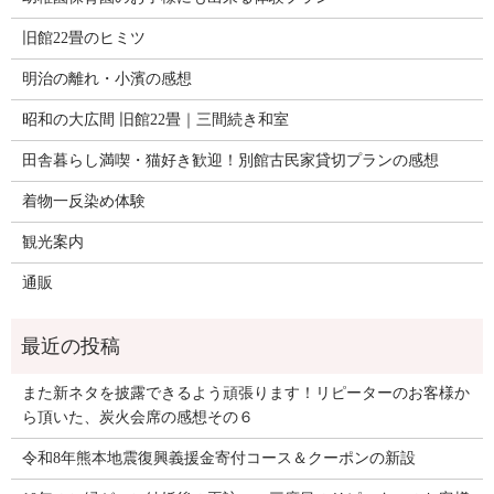
旧館22畳のヒミツ
明治の離れ・小濱の感想
昭和の大広間 旧館22畳｜三間続き和室
田舎暮らし満喫・猫好き歓迎！別館古民家貸切プランの感想
着物一反染め体験
観光案内
通販
また新ネタを披露できるよう頑張ります！リピーターのお客様か
ら頂いた、炭火会席の感想その６
令和8年熊本地震復興義援金寄付コース＆クーポンの新設