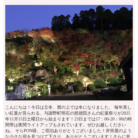
こんにちは！今日は立冬、暦の上では冬になりました。 毎年美し
い紅葉が見られる、与謝野町明石の慈徳院さんの紅葉祭りが2025
年11月15日土曜日から始まります！23日までは17：00-20：00の時
間帯は夜間ライトアップもされています。ぜひお越しください
ね。 そらPON様、ご宿泊ありがとうございました！井筒屋のよう
な小さな宿を見つけて下さり、ありがとうございます！さらに井