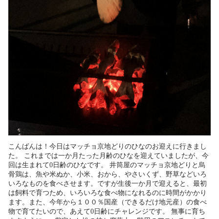
こんばんは！今日はマッチョ京地どりのひなのお迎えに行きまし
た。 これまでは一か月たった月齢のひなを迎えていましたが、今
回は生まれて0日齢のひなです。 井筒屋のマッチョ京地どりと烏
骨鶏は、魚や米ぬか、小米、おから、やさいくず、野草などいろ
いろなものを食べさせます。ですが生後一か月で迎えると、最初
は飼料で育つため、いろいろな食べ物になれるのに時間がかかり
ます。また、今年から１００％国産（できるだけ地元産）の食べ
物で育てたいので、あえて0日齢にチャレンジです。 無事に育ち