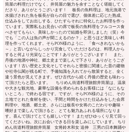
筒屋の料理だけでなく、井筒屋の魅力を余すことなく堪能してく
ださり、ありがとうございます！ 板長の魚料理は、地元漁港で
水揚げされた魚を板長が自らの目で選び、個体差に応じた熟成、
仕込みをしてお出しする、ひたすらそれに特化したお料理を作っ
ています。実際私もお見合いの席で板長の魚料理をフルコース食
べさせてもらい、美味しかったので結婚を即決しました（笑）今
でも「この人は魚の声が聞こえるのか？」と思うほど美味しい料
理を作ってくれます。そらPON様のように、「食べきれないかも
～」と言いながらしっかり完食していただけるのは、料理人から
すると何より光栄なことです！ありがとうございます！ また、
丹後の地酒や神社、郷土史まで楽しんで下さり、ありがとうござ
います！古い歴史と文化そしてそれらと密接に関連した昔の建物
や社寺仏閣が残る町で、予備知識を入れてから散策すると、全く
違う景色が見えてきます。ぜひ古代から続く丹後の歴史も味わっ
て頂けたらと思います。 ちりめん街道料理旅館井筒屋は、温泉
や大きな観光地、豪華な設備を求められるお客様には「なにもな
いところ」で終わる宿です。ですが、そらPON様のように、その
土地でとれた食材を使い、手間と時間をかけた仕込みをした会席
料理や、地酒、郷土史、さらには板長や女将のこだわりや趣味・
嗜好まで楽しんで頂けると、とても魅力あふれる場所になりま
す。喜んで頂けてとても嬉しいです！ またぜひゆっくり見て回っ
てくださいね。次にお会いできる日を楽しみにしています。 ちり
めん街道料理旅館井筒屋 女将鈴木和女 追伸 三男の日本舞踊や