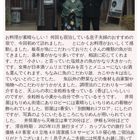
お料理が素晴らしい！ 何回も宿泊している息子夫婦のおすすめの
宿で、今回初めて訪れました。 とにかくお料理がおいしくて感
動しました。板長が魚にこだわっておりたくさんの種類の魚が出
てきました。基本量がかなり多いですが、相談に応じてくれま
す。ただ「小さい」と言っていた塩焼きの魚がかなり大きかった
です。女将が日本酒ソムリエで好みを言うとメニューにないお酒
も選んでくれます。ちなみに魚のこだわり故、カニやカキは出し
ていないとのことでした。 魚以外の野菜などの食材も自家製や
地物へのこだわりがうかがえました。調理法のこだわりを一つ紹
介すると、天ぷらの衣に全粒粉を使っている（香ばしいらしい）
のですが、全粒粉も小麦から自分で作っているそうです。 井筒
屋はちりめん街道にありロビーには素晴らしいちりめんの着物が
飾られていました。部屋は1番安い「別館離れ1フロア」にしたの
ですが、写真のようにいたるところにちりめんが用いられていま
した。 井筒屋から天橋立は車で20分ほど、伊根も50分ほどで
す。 滞在時期： 2025年11月 旅行タイプ： カップルでの旅行 5.0
価格 4.0 客室 4.0 立地 4.0 清潔感 5.0 サービス 5.0 寝心地 ご宿泊あ
りがとうございました！息子さんご夫婦には何度もお越し頂いて