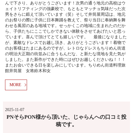
んで下さり、ありがとうございます！次男の通う地元の高校はウ
ェイトリフティングの強豪校で、もともとマッチョ気味だった次
男をさらに鍛えて頂いています（笑）そして井筒屋周辺は、地元
のお祭りの際に子供に日本舞踊を教えて、祭り当日に奉納舞を舞
わせる風習のある地域です。せっかくこの地域に生まれたのだか
ら、子供たちにここでしかできない体験をさせてあげたいと思っ
ています。喜んで頂けてとても嬉しいです。 最後になりました
が、素敵なドレスでお越し頂き、ありがとうございます！着物で
のお客様はたまにあるのですが、レトロなドレスもちりめん街道
の明治大正期の街並みに合うもんだな、と新たな境地を見た気が
しました。また新作ができた時にはぜひお越しくださいね！！！
またお会いできる日を楽しみにしています。ちりめん街道料理旅
館井筒屋 女将鈴木和女
MORE
2025-11-07
PNそらPON様から頂いた、じゃらんへの口コミ投
稿です。