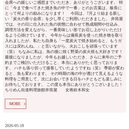
会席への嬉しいご感想までいただき、ありがとうございます。 特
に「今まで食べてきた焼き魚の中で一番」とのお言葉は、板長に
とって何よりの励みになります！ 今回は、7月より始まる新し
い「炭火の香り会席」を少し早くご利用いただきました。 井筒屋
では、その日に仕入れた魚の状態に合わせて熟成期間や仕込み、
調理方法を変えながら、一番美味しい形でお召し上がりいただけ
るよう心掛けています。 今年からは備長炭を使った焼き物を取り
入れましたが、私たち自身も「一度炭火で焼き始めると、もうガ
スには戻れんね。」と言いながら、火おこしを頑張っています
（笑） ちなみに私は、魚の後に焼く野菜の炭火焼も大好きです！
最後になりましたが、今年もお越しいただき、さらに来年のご予
約までご検討いただけること、本当にありがたく思っておりま
す。 ハチも張り切って接客していたようですね（笑） 季節が変わ
ると、魚も変わります。 その時期の海の中が透けて見えるような
料理をご用意して、次にお会いできる日をハチともども楽しみに
お待ちしております。 この度も本当にありがとうございました！
ちりめん街道料理旅館井筒屋 女将鈴木和女
MORE
2026-05-18