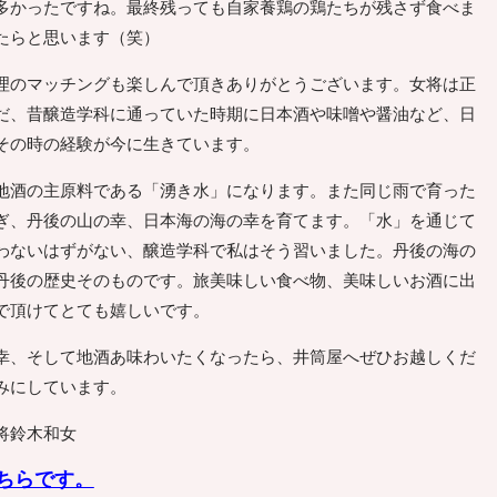
多かったですね。最終残っても自家養鶏の鶏たちが残さず食べま
たらと思います（笑）
のマッチングも楽しんで頂きありがとうございます。女将は正
だ、昔醸造学科に通っていた時期に日本酒や味噌や醤油など、日
その時の経験が今に生きています。
酒の主原料である「湧き水」になります。また同じ雨で育った
ぎ、丹後の山の幸、日本海の海の幸を育てます。「水」を通じて
わないはずがない、醸造学科で私はそう習いました。丹後の海の
丹後の歴史そのものです。旅美味しい食べ物、美味しいお酒に出
で頂けてとても嬉しいです。
、そして地酒あ味わいたくなったら、井筒屋へぜひお越しくだ
みにしています。
将鈴木和女
ちらです。