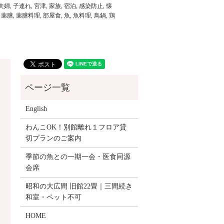
夫婦
,
子連れ
,
宮津
,
家族
,
宿泊
,
感染防止
,
懐
,
薬膳
,
薬膳料理
,
部屋食
,
魚
,
魚料理
,
鳥鍋
,
鶏
English
わんこOK！別館離れ１フロア貸
切プランのご案内
季節の魚との一期一会・医食同源
会席
昭和の大広間 旧館22畳｜三間続き
和室・ペット不可
HOME