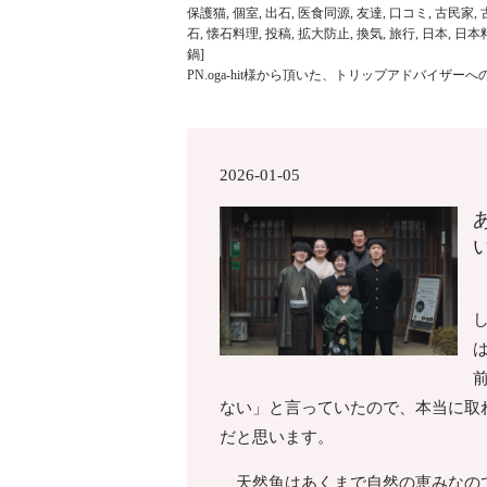
保護猫
,
個室
,
出石
,
医食同源
,
友達
,
口コミ
,
古民家
,
石
,
懐石料理
,
投稿
,
拡大防止
,
換気
,
旅行
,
日本
,
日本
鍋
]
PN.oga-hit様から頂いた、トリップアドバイザー
2026-01-05
ない」と言っていたので、本当に取
だと思います。
天然魚はあくまで自然の恵みなので