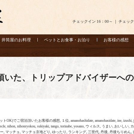
チェックイン 16：00～ ｜ チェック
井筒屋のお料理
ペットとお食事・お泊り
お客様の感想
t様から頂いた、トリップアドバイザー
ットOK)でご宿泊頂いたお客様の感想
,
１位
,
amanohashidate
,
amanohasidate
,
ine
,
izushi
,
scle
,
nihon
,
nihonryokou
,
sukiyaki
,
tango
,
torinabe
,
yosano
,
ウィルス
,
うまい
,
おいしい
,
カ
ー
,
マッチョ
,
マッチョ京地どり
,
ゆったり
,
ランキング
,
三世代
,
丹後
,
丹後ちりめん
,