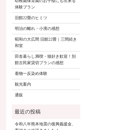
幼稚園保育園のお子様にも出来る
体験プラン
旧館22畳のヒミツ
明治の離れ・小濱の感想
昭和の大広間 旧館22畳｜三間続き
和室
田舎暮らし満喫・猫好き歓迎！別
館古民家貸切プランの感想
着物一反染め体験
観光案内
通販
令和八年熊本地震の復興義援金、