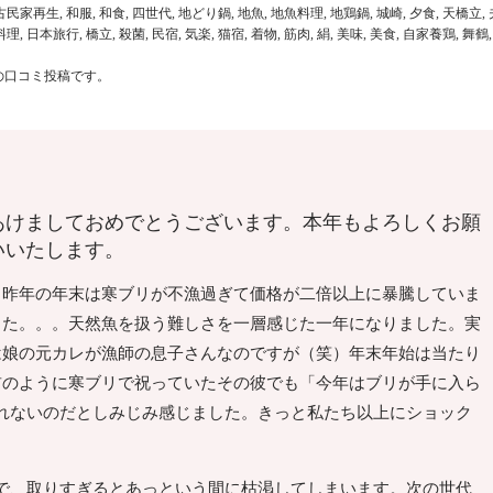
古民家再生
,
和服
,
和食
,
四世代
,
地どり鍋
,
地魚
,
地魚料理
,
地鶏鍋
,
城崎
,
夕食
,
天橋立
,
料理
,
日本旅行
,
橋立
,
殺菌
,
民宿
,
気楽
,
猫宿
,
着物
,
筋肉
,
絹
,
美味
,
美食
,
自家養鶏
,
舞鶴
への口コミ投稿です。
あけましておめでとうございます。本年もよろしくお願
いいたします。
昨年の年末は寒ブリが不漁過ぎて価格が二倍以上に暴騰していま
した。。。天然魚を扱う難しさを一層感じた一年になりました。実
は娘の元カレが漁師の息子さんなのですが（笑）年末年始は当たり
前のように寒ブリで祝っていたその彼でも「今年はブリが手に入ら
れないのだとしみじみ感じました。きっと私たち以上にショック
、取りすぎるとあっという間に枯渇してしまいます。次の世代