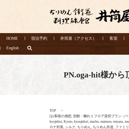
HOME
宿泊予約
井筒屋（アクセス）
客室
search
English
PN.oga-hi
TOP
[
お客様の感想
,
別館・離れ１フロア貸切プラン（ペ
kyojidori
,
Kyoto
,
kyoujidori
,
macho
,
maizuru
,
miyazu
,
mu
ロナ対策
,
シルク
,
ちりめん
,
ちりめん街道
,
ファミリ