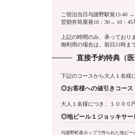
ご宿泊当日与謝野駅発15:40 → 
翌朝井筒屋発10：30→ 10：4
上記の時間のみ、承っており
御利用の場合は、前日21時ま
直接予約特典（医
下記のコースから大人１名様
◎お客様への値引きコース
大人１名様につき、１０００
◎地ビール１ジョッキサー
与謝野町産ホップで作られた地ビー