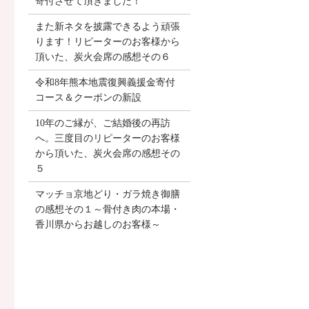
寄付させて頂きました！
また新ネタを披露できるよう頑張
ります！リピーターのお客様から
頂いた、炭火会席の感想その６
令和8年熊本地震復興義援金寄付
コース＆クーポンの新設
10年のご縁が、ご結婚後の再訪
へ。三度目のリピーターのお客様
から頂いた、炭火会席の感想その
５
マッチョ京地どり・ガラ焼き御膳
の感想その１～骨付き肉の本場・
香川県からお越しのお客様～