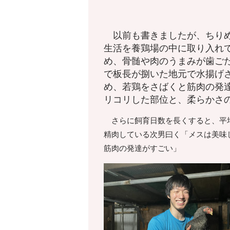
以前も書きましたが、
ちり
生活を養鶏場の中に取り入れ
め、骨髄や肉のうまみが歯ご
で板長が捌いた地元で水揚げ
め、若鶏をさばくと筋肉の発
リコリした部位と、柔らかさ
さらに飼育日数を長くすると、平均
精肉している次男曰く「メスは美味
筋肉の発達がすごい」