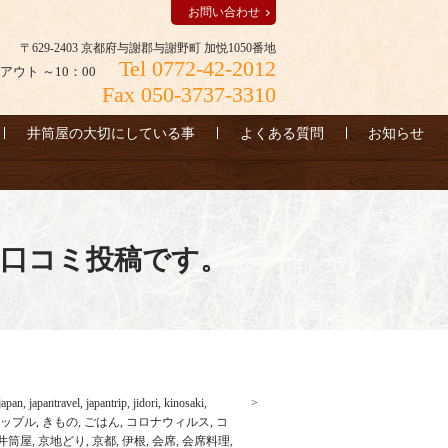
お問い合わせ
〒629-2403 京都府与謝郡与謝野町 加悦1050番地
Tel 0772-42-2012
アウト ～10：00
Fax 050-3737-3310
井筒屋の大切にしている事
よくある質問
お知らせ
への口コミ投稿です。
japan
,
japantravel
,
japantrip
,
jidori
,
kinosaki
,
ップル
,
きもの
,
ごはん
,
コロナウィルス
,
コ
井筒屋
,
京地どり
,
京都
,
伊根
,
会席
,
会席料理
,