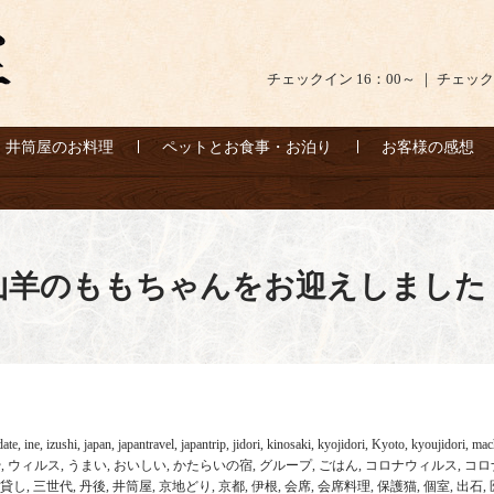
チェックイン 16：00～ ｜ チェック
井筒屋のお料理
ペットとお食事・お泊り
お客様の感想
山羊のももちゃんをお迎えしました
date
,
ine
,
izushi
,
japan
,
japantravel
,
japantrip
,
jidori
,
kinosaki
,
kyojidori
,
Kyoto
,
kyoujidori
,
mac
や
,
ウィルス
,
うまい
,
おいしい
,
かたらいの宿
,
グループ
,
ごはん
,
コロナウィルス
,
コロ
貸し
,
三世代
,
丹後
,
井筒屋
,
京地どり
,
京都
,
伊根
,
会席
,
会席料理
,
保護猫
,
個室
,
出石
,