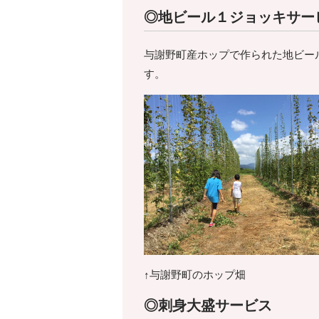
◎地ビール１ジョッキサー
与謝野町産ホップで作られた地ビー
す。
↑与謝野町のホップ畑
◎刺身大盛サービス