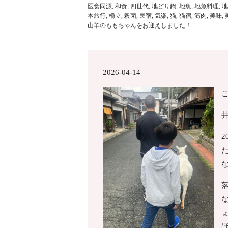
医食同源
,
和食
,
四世代
,
地どり鍋
,
地魚
,
地魚料理
,
地
本旅行
,
橋立
,
殺菌
,
民宿
,
気楽
,
猫
,
猫宿
,
筋肉
,
美味
,
山羊のももちゃんをお迎えしました！
2026-04-14