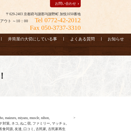
お問い合わせ
〒629-2403 京都府与謝郡与謝野町 加悦1050番地
Tel 0772-42-2012
アウト ～10：00
Fax 050-3737-3310
井筒屋の大切にしている事
よくある質問
お知らせ
！
ho
,
maizuru
,
miyazu
,
muscle
,
nihon
,
ナ対策
,
ネコ
,
ねこ宿
,
ファミリー
,
マッチョ
,
医食同源
,
友達
,
口コミ
,
古民家
,
古民家再生