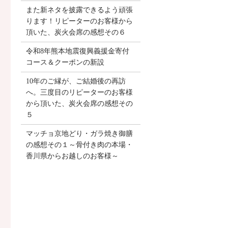
また新ネタを披露できるよう頑張
ります！リピーターのお客様から
頂いた、炭火会席の感想その６
令和8年熊本地震復興義援金寄付
コース＆クーポンの新設
10年のご縁が、ご結婚後の再訪
へ。三度目のリピーターのお客様
から頂いた、炭火会席の感想その
５
マッチョ京地どり・ガラ焼き御膳
の感想その１～骨付き肉の本場・
香川県からお越しのお客様～