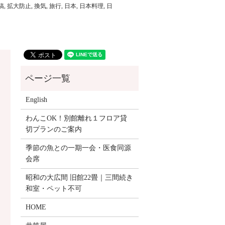
稿
,
拡大防止
,
換気
,
旅行
,
日本
,
日本料理
,
日
English
わんこOK！別館離れ１フロア貸
切プランのご案内
季節の魚との一期一会・医食同源
会席
昭和の大広間 旧館22畳｜三間続き
和室・ペット不可
HOME