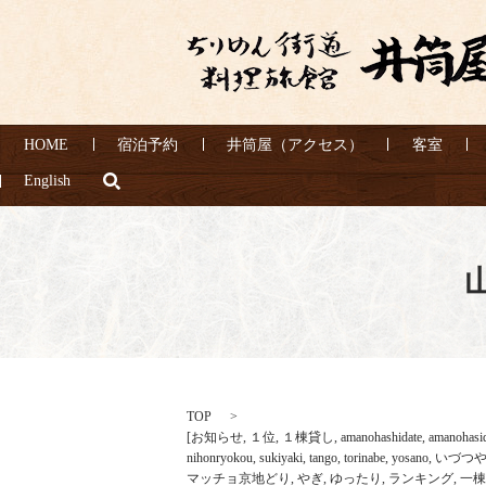
HOME
宿泊予約
井筒屋（アクセス）
客室
search
English
TOP
[
お知らせ
,
１位
,
１棟貸し
,
amanohashidate
,
amanohasi
nihonryokou
,
sukiyaki
,
tango
,
torinabe
,
yosano
,
いづつ
マッチョ京地どり
,
やぎ
,
ゆったり
,
ランキング
,
一棟