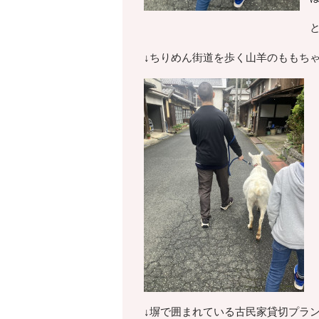
↓ちりめん街道を歩く山羊のももち
↓塀で囲まれている古民家貸切プラ