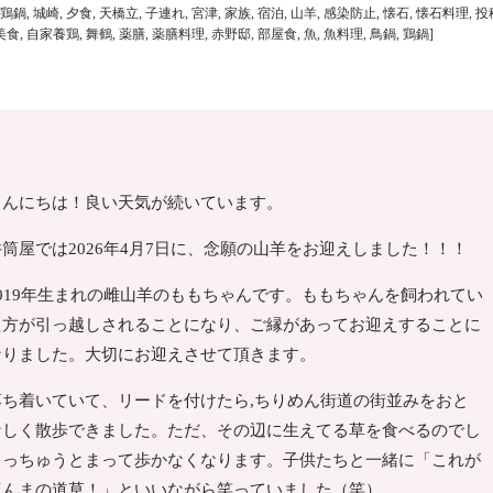
鶏鍋
,
城崎
,
夕食
,
天橋立
,
子連れ
,
宮津
,
家族
,
宿泊
,
山羊
,
感染防止
,
懐石
,
懐石料理
,
投
美食
,
自家養鶏
,
舞鶴
,
薬膳
,
薬膳料理
,
赤野邸
,
部屋食
,
魚
,
魚料理
,
鳥鍋
,
鶏鍋
]
こんにちは！良い天気が続いています。
井筒屋では2026年4月7日に、念願の山羊をお迎えしました！！！
2019年生まれの雌山羊のももちゃんです。ももちゃんを飼われてい
た方が引っ越しされることになり、ご縁があってお迎えすることに
なりました。大切にお迎えさせて頂きます。
落ち着いていて、リードを付けたら,ちりめん街道の街並みをおと
なしく散歩できました。ただ、その辺に生えてる草を食べるのでし
ょっちゅうとまって歩かなくなります。子供たちと一緒に「これが
ほんまの道草！」といいながら笑っていました（笑）