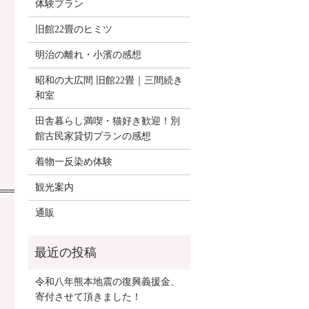
体験プラン
旧館22畳のヒミツ
明治の離れ・小濱の感想
昭和の大広間 旧館22畳｜三間続き
和室
田舎暮らし満喫・猫好き歓迎！別
館古民家貸切プランの感想
着物一反染め体験
観光案内
通販
令和八年熊本地震の復興義援金、
寄付させて頂きました！