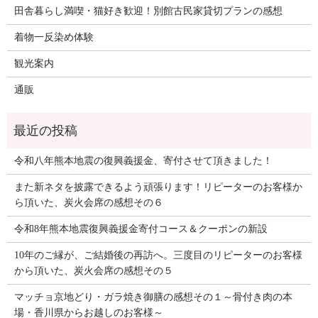
田舎暮らし満喫・猫好き歓迎！別館古民家貸切プランの感想
着物一反染め体験
観光案内
通販
令和八年熊本地震の復興義援金、寄付させて頂きました！
また新ネタを披露できるよう頑張ります！リピーターのお客様か
ら頂いた、炭火会席の感想その６
令和8年熊本地震復興義援金寄付コース＆クーポンの新設
10年のご縁が、ご結婚後の再訪へ。三度目のリピーターのお客様
から頂いた、炭火会席の感想その５
マッチョ京地どり・ガラ焼き御膳の感想その１～骨付き肉の本
場・香川県からお越しのお客様～