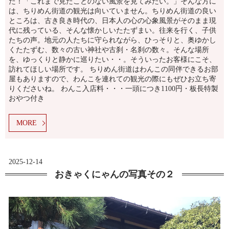
た！「これまで見たことのない風景を見てみたい。」そんな方に
は、ちりめん街道の観光は向いていません。ちりめん街道の良い
ところは、古き良き時代の、日本人の心の心象風景がそのまま現
代に残っている、そんな懐かしいたたずまい。往来を行く、子供
たちの声。地元の人たちに守られながら、ひっそりと、奥ゆかし
くたたずむ、数々の古い神社や古刹・名刹の数々。そんな場所
を、ゆっくりと静かに巡りたい・・。そういったお客様にこそ、
訪れてほしい場所です。 ちりめん街道はわんこの同伴できるお部
屋もありますので、わんこを連れての観光の際にもぜひお立ち寄
りくださいね。 わんこ入店料・・・一頭につき1100円・板長特製
おやつ付き
MORE
2025-12-14
おきゃくにゃんの写真その２