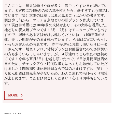
こんにちは！最近は曇りや雨が多く、過ごしやすい日が続いてい
ます。 GW後に7月咲きの菊の花を植えたら、暑すぎてもう開花し
ています（笑）太陽の日差しは夏と見まごうばかりの暑さです。
実は少し前から、マッチョ京地どりの新プランを作成していま
す！実は井筒屋には100年前の火鉢があり、その火鉢を活用した、
地どりの炭火焼プランです！6月、7月にはモニタープランも出ま
すので、興味のある方はぜひお越しくださいね！ ↓100年前の火
鉢。美しい彫刻がそのまま残っています。 今日はGWにいらっし
ゃったお客わんの写真です。 昨年もGWにお越し頂いたりピータ
ーさんです！離れ１フロア貸切プランはお部屋食なので多頭飼い
の方も多くいらっしゃいます。が、４頭連れてこられたのは初め
てです！今年も五月5日にお越し頂いたので、6日は井筒屋は店休
日のため、チェックアウト時間以降もゆっくりお散歩していただ
けました！閑散期や連休最終日ならではのおまけですね（笑） ち
りめん街道は観光客が少ないため、わんこ連れでもゆっくり散策
が楽しめます。またぜひおこしください！心よりお待ちしていま
す。
MORE