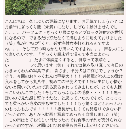
こんにちは！久しぶりの更新になります。お元気でしょうか？ 12
月前半にぎっくり腰（未満）になり、しばらく動けませんでし
た。。。 パーフェクトぎっくり腰になるとブロック注射のお世話
になるので、できるだけ打たなくて済むように耐えておりました
（笑）私が打ちに行くと、必ず注射六本打たれるんですよ
ね。。。 そして打つ時もかなり痛いんですよね。。。 声を大にし
て言いたいです、「ぎっくり腰未満で済んで本当によかっ
た！！！！！」 たまに体調悪くすると、健康って素晴らし
い！！！！！って思います（笑） それでは気を取り直して今日の
おきゃくわんの写真です。 皆さま、甲斐犬はご存じでしょうか？
そう、今回のおきゃくわんは甲斐犬！！！ 井筒屋がわんこの受け
入れをしてから丸八年、初めての甲斐犬です！飼い主にしか懐か
ないと聞いていたので恐る恐るさわってみましたが、とても人懐
っこいわんこでした！そしてもっふもふの毛皮・・・！！！黒っ
ぽいので見た感じ堅そうだな、と思っていたのですが、とっっっ
ても柔らかい毛皮の持ち主でした！！！もう驚くほどふわっふわ
のもっふもふです！！！！！板長が忙しくてお見送りできない日
だったので、あとから動画と写真でめっちゃ自慢しました（笑）
この日はとても忙しい日だったのでお食事の予約が受けられな
かったのですが、次回はぜひお食事もお召し上がりくださいね。