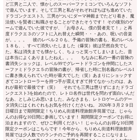
ど三男と二人で、懐かしのスーパーファミコンでいろんなソフト
で遊んでいます。そして三男と私がそれぞれぼちぼち進めていた
ドラゴンクエスト3。三男がついにダーマ神殿までたどり着き、魔
法使いを賢者に転職させることができたそうです！ その後別のゲ
ームで遊んでいた彼ですが、「お母さん、僕の賢者見て！」と再
度ドラクエ３のソフトに入れ替えた瞬間・・・あの、呪いの音楽
が。。。。 彼のレベル２０も、予備の冒険の書も、私のレベル
１８も、、すべて消失いたしました（爆笑）彼は茫然自失でし
た。私は消失までも懐かしく、ちょっと笑ってしまいました。昔
は本当によくありましたねえ。。。 ちなみに私の一番の冒険の
書消失ショックは、レベル99でグレートドラゴンを仲間にしたス
ーファミドラクエ５の冒険の書が、帰省した時に別名義のレベル1
に書き換えられていた時が最大でした（笑）あまりにショックす
ぎてコントローラーを持つ手が震えすぎて持てなかったのは、あ
れが最初で最後です（笑） それでも三男は懲りずにまたドラゴ
ンクエスト3を始めたので、レトロ名作は世代を問わず面白いんだ
なあ、としみじみ思いました。みなさまも、レトロゲームのデー
タ消失にはくれぐれもお気を付けくださいね。 2026年３月２９日
日曜日まで期間限定！ちりめん街道料理旅館井筒屋では、じゃら
んのお得な10日間に参画しています！ 期間限定クーポンでお得に
泊まれますので、ぜひご利用ください！ じゃらんのお得な10日間
限定クーポンはこちらです！今年から、ちりめん街道料理旅館井
筒屋では少人数でのランチのご予約を再開することになりまし