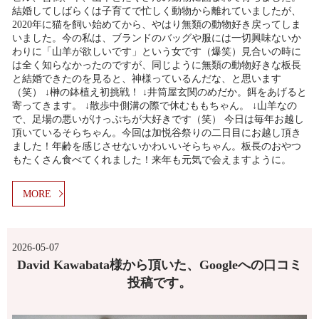
結婚してしばらくは子育てで忙しく動物から離れていましたが、
2020年に猫を飼い始めてから、やはり無類の動物好き戻ってしま
いました。今の私は、ブランドのバッグや服には一切興味ないか
わりに「山羊が欲しいです」という女です（爆笑）見合いの時に
は全く知らなかったのですが、同じように無類の動物好きな板長
と結婚できたのを見ると、神様っているんだな、と思います
（笑） ↓榊の鉢植え初挑戦！ ↓井筒屋玄関のめだか。餌をあげると
寄ってきます。 ↓散歩中側溝の際で休むももちゃん。 ↓山羊なの
で、足場の悪いがけっぷちが大好きです（笑） 今日は毎年お越し
頂いているそらちゃん。今回は加悦谷祭りの二日目にお越し頂き
ました！年齢を感じさせないかわいいそらちゃん。板長のおやつ
もたくさん食べてくれました！来年も元気で会えますように。
MORE
2026-05-07
David Kawabata様から頂いた、Googleへの口コミ
投稿です。