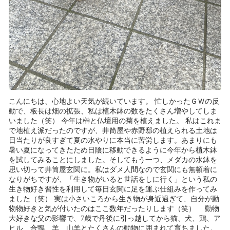
こんにちは、心地よい天気が続いています。 忙しかったＧＷの反
動で、板長は畑の拡張、私は植木鉢の数をたくさん増やしてしま
いました（笑） 今年は榊と仏壇用の菊を植えました。 私はこれま
で地植え派だったのですが、井筒屋や赤野邸の植えられる土地は
日当たりが良すぎて夏の水やりに本当に苦労します。あまりにも
暑い夏になってきたため日陰に移動できるように今年から植木鉢
を試してみることにしました。そしてもう一つ、メダカの水鉢を
思い切って井筒屋玄関に。私はダメ人間なので玄関にも無頓着に
なりがちですが、「生き物がいると世話をしに行く」という私の
生き物好き習性を利用して毎日玄関に足を運ぶ仕組みを作ってみ
ました（笑） 実は小さいころから生き物が身近過ぎて、自分が動
物物好きと気が付いたのはここ数年だったりします（笑） 動物
大好きな父の影響で、7歳で丹後に引っ越してから猫、犬、鶏、ア
ヒル、合鴨、羊、山羊とたくさんの動物に囲まれて育ちました。