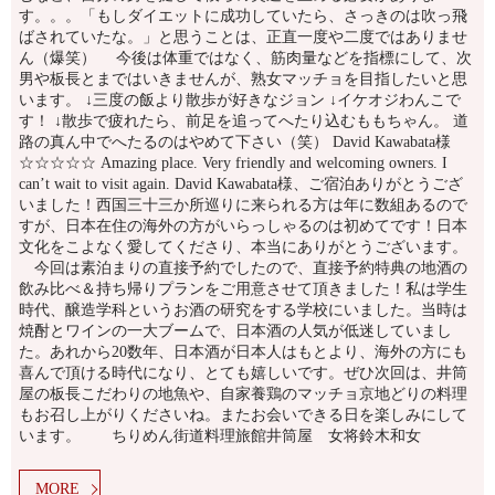
す。。。「もしダイエットに成功していたら、さっきのは吹っ飛
ばされていたな。」と思うことは、正直一度や二度ではありませ
ん（爆笑） 今後は体重ではなく、筋肉量などを指標にして、次
男や板長とまではいきませんが、熟女マッチョを目指したいと思
います。 ↓三度の飯より散歩が好きなジョン ↓イケオジわんこで
す！ ↓散歩で疲れたら、前足を追ってへたり込むももちゃん。 道
路の真ん中でへたるのはやめて下さい（笑） David Kawabata様
☆☆☆☆☆ Amazing place. Very friendly and welcoming owners. I
can’t wait to visit again. David Kawabata様、ご宿泊ありがとうござ
いました！西国三十三か所巡りに来られる方は年に数組あるので
すが、日本在住の海外の方がいらっしゃるのは初めてです！日本
文化をこよなく愛してくださり、本当にありがとうございます。
今回は素泊まりの直接予約でしたので、直接予約特典の地酒の
飲み比べ＆持ち帰りプランをご用意させて頂きました！私は学生
時代、醸造学科というお酒の研究をする学校にいました。当時は
焼酎とワインの一大ブームで、日本酒の人気が低迷していまし
た。あれから20数年、日本酒が日本人はもとより、海外の方にも
喜んで頂ける時代になり、とても嬉しいです。ぜひ次回は、井筒
屋の板長こだわりの地魚や、自家養鶏のマッチョ京地どりの料理
もお召し上がりくださいね。またお会いできる日を楽しみにして
います。 ちりめん街道料理旅館井筒屋 女将鈴木和女
MORE