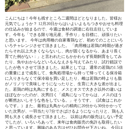
こんにちは！今年も残すところ二週間ほどとなりました。皆様お
元気でしょうか？ 12月20日からはいよいよもちつきやおせち料理
の仕込みが始まるので、今週は食材の調達に右往左往していま
す。今年も「できる限り地元産、手作り」を目標に、頑張りたい
と思います。 今年は肉用種の自家養鶏など、初めてのことにいろ
いろチャレンジさせて頂きました。 「肉用種は若鶏の時期が過ぎ
たらそれ以上大きくならないし、肉が固くなるから、あまり長く
育てた例がない：」と言われたにもかかわらず長期飼育をしてみ
たり、魚やおからなどいろんなえさを与えてみたり、試行錯誤で
したが色々させて頂きました。結果としては、通常の若鶏の1.5倍
の重量にまで成長して、食鳥処理場から持って帰ってくる保冷箱
に入りきらなくて保冷箱を買い足したり、雌は若鶏の時よりも脂
がノリノリで美味しそうになったりと、生育に大きな差が出まし
た。若鶏の時は丸鳥にすると、メスとオスで大きさ以外の違いは
ほぼなかったのが、次男曰く「成鳥になってからは、メスのほう
が断然おいしそうな色をしている。」そうです。（試食はこれか
らです。）また、最初は丸鳥からの精肉に20分から30分かかって
いた次男が、一羽当たり7分でさばけるようになったりと、鶏も人
間も大きく成長させて頂きました。 以前は肉の販売はしない予定
でしたが、いろいろあって、来年は食肉販売の免許も取得したい
と思っています。興味のある方はぜひお問合せ下さいね。 今日は