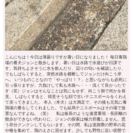
こんにちは！今日は薄曇りですが暑い日になりました！ 毎日養鶏
場の番犬ジョンと散歩します。暑い日は水路で水遊びが日課で
す。気持ちよさそうに水を飲んだり、辺りの匂いを確認したり、
でもしばらくすると、突然水路を横断してジョンだけ向こう岸
へ。 いつものことなので「やっぱり！？」と思いながらも必死に
引っ張りますが、力負けして私も水路へ・・・浅くて良かったで
す（笑）ジョンはそんなことは気にもせず、向こう側で何かを発
見。 しばらくすると、得意そうな顔で古いテニスボールをくわえ
て戻ってきました。 本人（本犬）は大満足で、その後も元気に養
鶏場の番をしてくれました。でも結局テニスボールはその場で放
置なんですよね。（笑） 私は板長のような速度重視・長距離の
散歩ができない代わりに、ジョンの探索は極力邪魔しません。思
う存分クンクンしてもらいます。その間、私は道路際の野草の花
や種を集めて、鶏のえさに混ぜます。少しでも野性に近い状態で