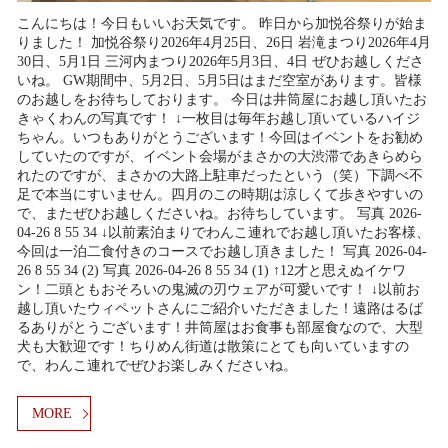
こんにちは！今日もいいお天気です。 昨日から加悦谷祭りが始ま
りました！ 加悦谷祭り2026年4月25日、26日 岩滝まつり2026年4月
30日、5月1日 三河内まつり2026年5月3日、4日 ぜひお越しくださ
いね。 GW期間中、5月2日、5月5日はまだ空室があります。皆様
のお越しをお待ちしております。 今日は井筒屋にお越し頂いたお
きゃくわんの写真です！ ↓一枚目は毎年お越し頂いているハイジ
ちゃん。いつもありがとうございます！今回はイベントをお勧め
していたのですが、イベント会場がまさかの大渋滞であきらめら
れたのですが、まさかの大路上駐車だったという（笑）下調べ不
足で本当にすいません。四月のこの時期は涼しくて歩きやすいの
で、またぜひお越しくださいね。お待ちしています。 写真 2026-
04-26 8 55 34 ↓以前素泊まりでわんこ連れでお越し頂いたお客様、
今回は一泊二食付きのコースでお越し頂きました！ 写真 2026-04-
26 8 55 34 (2) 写真 2026-04-26 8 55 34 (1) ↑12才と思えぬイケワ
ン！二頭ともおそろいの鬼滅の刃ウェアが可愛いです！ ↓以前お
越し頂いたウィペットさんにご紹介いただきました！遠路はるば
るありがとうございます！井筒屋はお食事も部屋食なので、大型
犬も大歓迎です！ちりめん街道は散策にとても向いていますの
で、わんこ連れでぜひお楽しみくださいね。
MORE