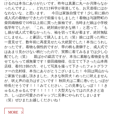
けるのは本当にありがたいです。昨年は真夏に丸一か月降らなか
ったんですよ。。。どれだけ科学が発達しても、お天道様にはか
なわないな、と思います。 今日は家族自慢です！少し前に娘の
成人式の着物ができたので前撮りをしました！着物は与謝野町の
柴田織物様で10年以上前に買った振袖です。当時まだ娘は小学校
低学年でしたが、「これ、絶対娘が好きな柄！」と思って、「も
し娘が成人式で着なかったら、袖を切って私が着ます。絶対無駄
にしません。」と豪語して購入しました（笑）娘には買った時に
一度見せて、数年前に再度見せたら大絶賛でした！本当にうれし
かったです。着物も個性的ですが、帯の柄も唐獅子と、成人式で
はあまり見かけない柄だったので、実際に着てみるまでは少し心
配でした（笑） 親ばかの戯言ですが、本当に素敵な着物姿を見
せてもらって感無量です！柴田織物様、仕立てて下さった山本商
店様、着付け師の方、そして写真を撮って下さったフォトグラフ
ァーの北村様、本当にありがとうございました！ 今回は岡山から
ご家族でお越し頂きました。大きな秋田犬！めったに吠えません
が、吠え声の迫力はすごいです！ 秋田犬は二重に巻いたしっぽが
特長だそうです！！！みてください、この見事なしっぽ！！！き
ゅるんきゅるんです！！！！！！大型犬ならではの大きさと迫
力、しっぽの可愛さのギャップに見事にやられてしまいます
（笑）ぜひまたお越しくださいね！
MORE