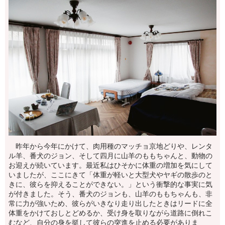
昨年から今年にかけて、肉用種のマッチョ京地どりや、レンタ
ル羊、番犬のジョン、そして四月に山羊のももちゃんと、動物の
お迎えが続いています。最近私はひそかに体重の増加を気にして
いましたが、ここにきて「体重が軽いと大型犬やヤギの散歩のと
きに、彼らを抑えることができない。」という衝撃的な事実に気
が付きました。そう、番犬のジョンも、山羊のももちゃんも、非
常に力が強いため、彼らがいきなり走り出したときはリードに全
体重をかけておしとどめるか、受け身を取りながら道路に倒れこ
むなど、自分の身を挺して彼らの突進を止める必要がありま