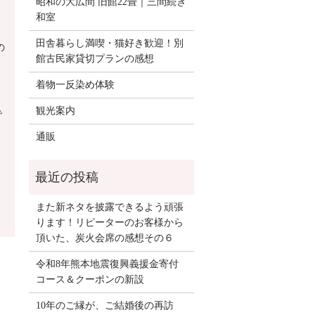
昭和の大広間 旧館22畳｜三間続き
和室
田舎暮らし満喫・猫好き歓迎！別
の
館古民家貸切プランの感想
着物一反染め体験
観光案内
で
通販
また新ネタを披露できるよう頑張
ります！リピーターのお客様から
頂いた、炭火会席の感想その６
令和8年熊本地震復興義援金寄付
コース＆クーポンの新設
り
10年のご縁が、ご結婚後の再訪