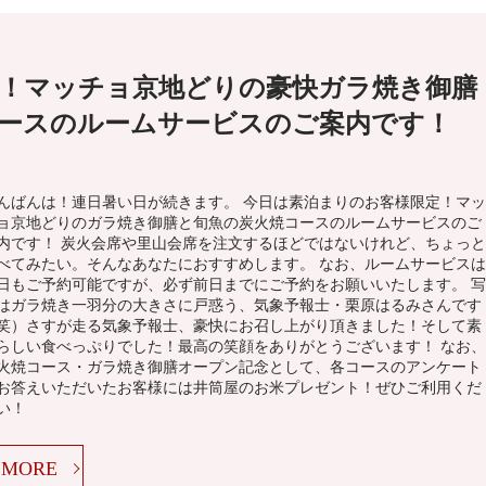
！マッチョ京地どりの豪快ガラ焼き御膳
ースのルームサービスのご案内です！
んばんは！連日暑い日が続きます。 今日は素泊まりのお客様限定！マッ
ョ京地どりのガラ焼き御膳と旬魚の炭火焼コースのルームサービスのご
内です！ 炭火会席や里山会席を注文するほどではないけれど、ちょっと
べてみたい。そんなあなたにおすすめします。 なお、ルームサービスは
日もご予約可能ですが、必ず前日までにご予約をお願いいたします。 写
はガラ焼き一羽分の大きさに戸惑う、気象予報士・栗原はるみさんです
笑）さすが走る気象予報士、豪快にお召し上がり頂きました！そして素
らしい食べっぷりでした！最高の笑顔をありがとうございます！ なお、
火焼コース・ガラ焼き御膳オープン記念として、各コースのアンケート
お答えいただいたお客様には井筒屋のお米プレゼント！ぜひご利用くだ
い！
MORE