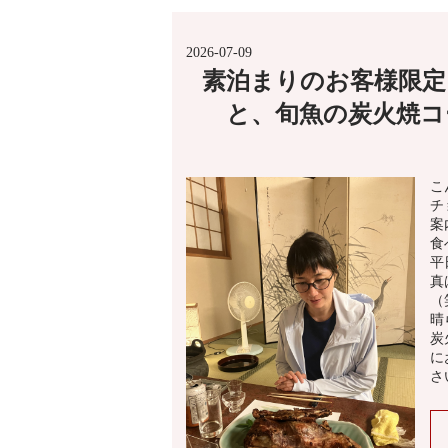
2026-07-09
素泊まりのお客様限定
と、旬魚の炭火焼コ
こ
チ
案
食
平
真
（
晴
炭
に
さ