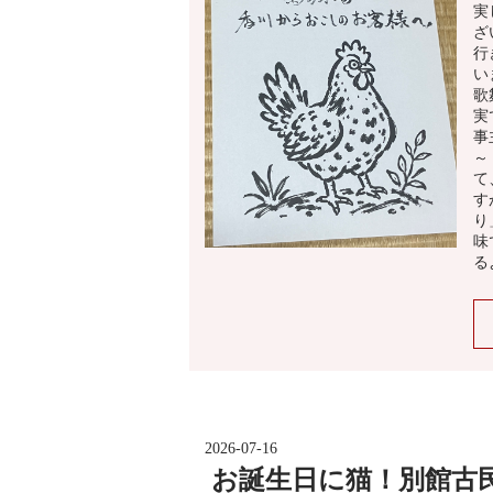
実
ざ
行
い
歌
実
事
～
て
す
り
味
る
2026-07-16
お誕生日に猫！別館古