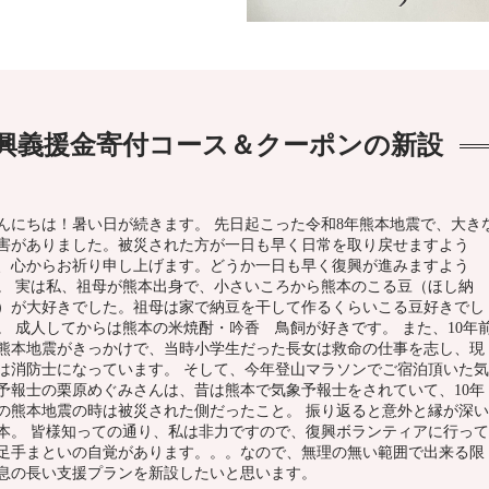
復興義援金寄付コース＆クーポンの新設
んにちは！暑い日が続きます。 先日起こった令和8年熊本地震で、大き
害がありました。被災された方が一日も早く日常を取り戻せますよう
、心からお祈り申し上げます。どうか一日も早く復興が進みますよう
。 実は私、祖母が熊本出身で、小さいころから熊本のこる豆（ほし納
）が大好きでした。祖母は家で納豆を干して作るくらいこる豆好きでし
。 成人してからは熊本の米焼酎・吟香 鳥飼が好きです。 また、10年
熊本地震がきっかけで、当時小学生だった長女は救命の仕事を志し、現
は消防士になっています。 そして、今年登山マラソンでご宿泊頂いた気
予報士の栗原めぐみさんは、昔は熊本で気象予報士をされていて、10年
の熊本地震の時は被災された側だったこと。 振り返ると意外と縁が深い
本。 皆様知っての通り、私は非力ですので、復興ボランティアに行って
足手まといの自覚があります。。。なので、無理の無い範囲で出来る限
息の長い支援プランを新設したいと思います。