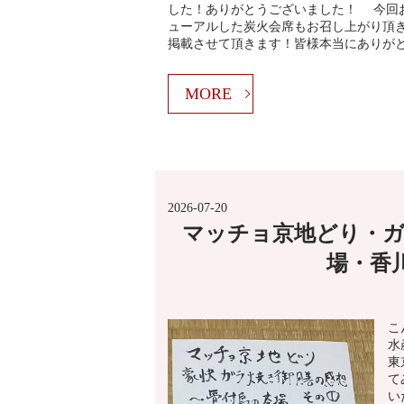
した！ありがとうございました！ 今回
ューアルした炭火会席もお召し上がり頂
掲載させて頂きます！皆様本当にありが
MORE
2026-07-20
マッチョ京地どり・ガ
場・香
こ
水
東
て
い