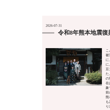
2026-07-31
令和8年熊本地震
こ
被
に
に
豆
た
の
在
象
前
熊
も
り