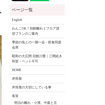
か
English
わんこOK！別館離れ１フロア貸
切プランのご案内
季節の魚との一期一会・医食同源
会席
昭和の大広間 旧館22畳｜三間続き
和室・ペット不可
HOME
井筒屋
井筒屋の大切にしている事
客室
明治の離れ・小濱。中庭と五