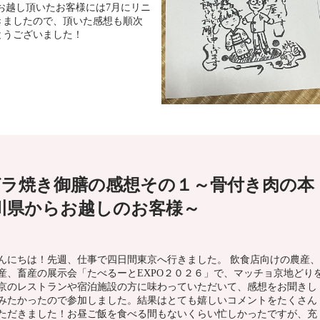
お越し頂いたお客様には7月にリニ
きましたので、頂いた感想も順次
とうございました！
ラ焼き御膳の感想その１～骨付き肉の本
川県からお越しのお客様～
んにちは！先週、仕事で四日間東京へ行きました。 飲食店向けの農産、
産、畜産の展示会「たべるーとEXPO２０２６」で、マッチョ京地どり
京のレストランや宿泊施設の方に味わっていただいて、感想をお聞きし
みたかったので参加しました。結果はとても嬉しいコメントをたくさん
ただきました！お昼ご飯を食べる間もないくらい忙しかったですが、充