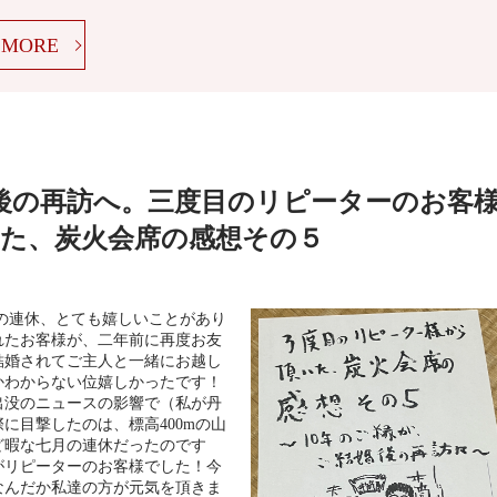
MORE
婚後の再訪へ。三度目のリピーターのお客
た、炭火会席の感想その５
の連休、とても嬉しいことがあり
れたお客様が、二年前に再度お友
結婚されてご主人と一緒にお越し
かわからない位嬉しかったです！
出没のニュースの影響で（私が丹
に目撃したのは、標高400mの山
ど暇な七月の連休だったのです
がリピーターのお客様でした！今
なんだか私達の方が元気を頂きま