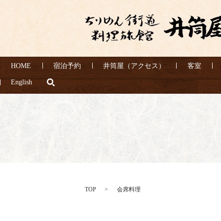
HOME
宿泊予約
井筒屋（アクセス）
客室
search
English
TOP
会席料理