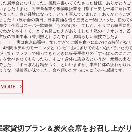
した展示会となりました。感想を書いてくださった皆様、ありがとうご
いました！また、将来畜産業や動物取扱業を目指す三男も一緒に連れて
きました。良い経験になって、とても喜んでいました！ありがとうござ
ました！ ↓展示会の前日、日本舞踊を習う三男と一緒にいった、初めて
舞伎！今回はスーパー歌舞伎「もののけ姫」でした。セリフも映画に忠
でわかりやすくて、とても見ごたえがありました！私のイチオシは、乙
主役の市川中車（香川照之）さんです！素晴らしい演技でしたよ
！！！ 実は東京出張中、忙しすぎてご飯を食べに出かける時間がなく
、4日間ホテルのモーニングとコンビニおにぎりで命をつないでいたの
が（笑）フラフラで帰ってきたときに板長手作りの「すっぽんのにこご
」を食べさせてもらったら、すごく身体に染みるというか、元気の出る
でした。「すっぽんは精がつく」といいますが、本当に体の疲れが取れ
ような、滋養深い味でした。命を頂いたすっぽんに心から感謝です。
MORE
民家貸切プラン＆炭火会席をお召し上が