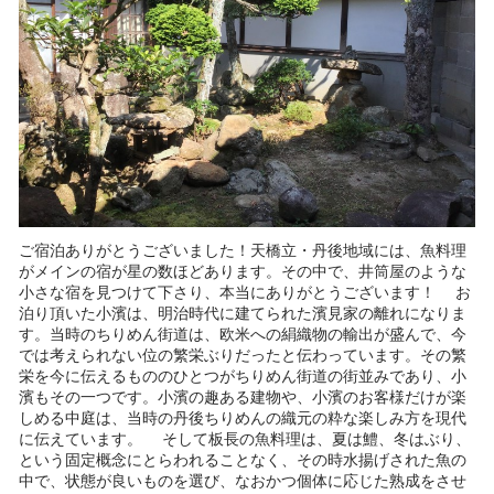
ご宿泊ありがとうございました！天橋立・丹後地域には、魚料理
がメインの宿が星の数ほどあります。その中で、井筒屋のような
小さな宿を見つけて下さり、本当にありがとうございます！ お
泊り頂いた小濱は、明治時代に建てられた濱見家の離れになりま
す。当時のちりめん街道は、欧米への絹織物の輸出が盛んで、今
では考えられない位の繁栄ぶりだったと伝わっています。その繁
栄を今に伝えるもののひとつがちりめん街道の街並みであり、小
濱もその一つです。小濱の趣ある建物や、小濱のお客様だけが楽
しめる中庭は、当時の丹後ちりめんの織元の粋な楽しみ方を現代
に伝えています。 そして板長の魚料理は、夏は鱧、冬はぶり、
という固定概念にとらわれることなく、その時水揚げされた魚の
中で、状態が良いものを選び、なおかつ個体に応じた熟成をさせ