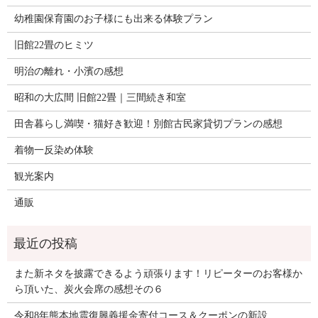
幼稚園保育園のお子様にも出来る体験プラン
旧館22畳のヒミツ
明治の離れ・小濱の感想
昭和の大広間 旧館22畳｜三間続き和室
田舎暮らし満喫・猫好き歓迎！別館古民家貸切プランの感想
着物一反染め体験
観光案内
通販
また新ネタを披露できるよう頑張ります！リピーターのお客様か
ら頂いた、炭火会席の感想その６
令和8年熊本地震復興義援金寄付コース＆クーポンの新設