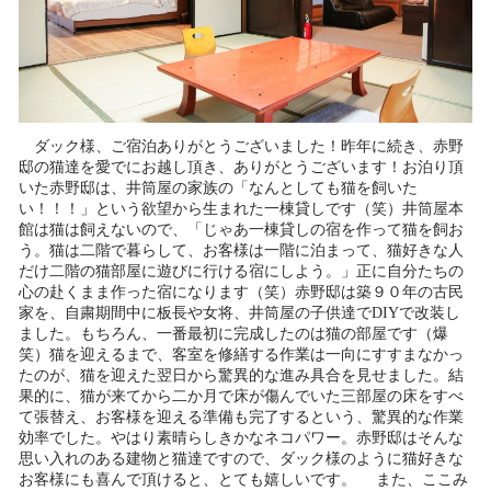
ダック様、ご宿泊ありがとうございました！昨年に続き、赤野
邸の猫達を愛でにお越し頂き、ありがとうございます！お泊り頂
いた赤野邸は、井筒屋の家族の「なんとしても猫を飼いた
い！！！」という欲望から生まれた一棟貸しです（笑）井筒屋本
館は猫は飼えないので、「じゃあ一棟貸しの宿を作って猫を飼お
う。猫は二階で暮らして、お客様は一階に泊まって、猫好きな人
だけ二階の猫部屋に遊びに行ける宿にしよう。」正に自分たちの
心の赴くまま作った宿になります（笑）赤野邸は築９０年の古民
家を、自粛期間中に板長や女将、井筒屋の子供達でDIYで改装し
ました。もちろん、一番最初に完成したのは猫の部屋です（爆
笑）猫を迎えるまで、客室を修繕する作業は一向にすすまなかっ
たのが、猫を迎えた翌日から驚異的な進み具合を見せました。結
果的に、猫が来てから二か月で床が傷んでいた三部屋の床をすべ
て張替え、お客様を迎える準備も完了するという、驚異的な作業
効率でした。やはり素晴らしきかなネコパワー。赤野邸はそんな
思い入れのある建物と猫達ですので、ダック様のように猫好きな
お客様にも喜んで頂けると、とても嬉しいです。 また、ここみ