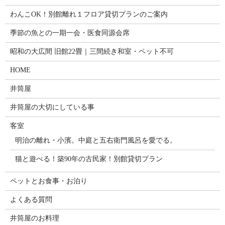
わんこOK！別館離れ１フロア貸切プランのご案内
季節の魚との一期一会・医食同源会席
昭和の大広間 旧館22畳｜三間続き和室・ペット不可
HOME
井筒屋
井筒屋の大切にしている事
客室
明治の離れ・小濱。中庭と五右衛門風呂を愛でる。
猫と遊べる！築90年の古民家！別館貸切プラン
ペットとお食事・お泊り
よくある質問
井筒屋のお料理