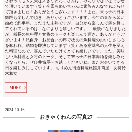
さわっても大丈夫な大きなわんこさんは、みんなでなでなでさせ
て頂いています（笑）今回もめいちゃんに家族みんなでもふらせ
て頂きました！ありがとうございます！！！また、末っ子の日本
舞踊も楽しんで頂き、ありがとうございます。今年の春から習い
始めて約半年、まだまだ未熟ですが、自分から楽しんで舞を舞っ
てくれているのは、なによりも嬉しいです。 最後になりました
が、板長の魚料理と女将のトークも楽しんで頂き、ありがとうご
ざいます！私自身、お見合いの席で板長の魚料理のおいしさに心
を奪われ、結婚を即決しています（笑）ある意味私の人生を変え
た料理なので、喜んでいただけてとても嬉しいです。また、美味
しい魚料理と女将のトーク、そして末っ子の日本舞踊を楽しみた
くなったら、ぜひ井筒屋へお越しくださいね。またお会いできる
日を楽しみにしています。 ちりめん街道料理旅館井筒屋 女将鈴
木和女
MORE
2024-10-16
おきゃくわんの写真27