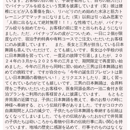
ています。お客様の目の前で、手袋を着用して、自らの筋力だけ
でパイナップルを絞るという荒業を披露しています（笑）彼は腰
椎にヒビが入る重傷を負い、リハビリのため始めた水泳と筋力ト
レーニングでマッチョになりました（笑）以前は引っ込み思案で
「人前に出るなんて絶対無理！！！」な性格でしたが、パイナッ
プル絞りを始めてから、お客様の前に堂々と出られるようになり
ました。ただ、パイナップルの皮がごついため、一日に２個が限
度なので、宿泊予約特典や有料コースでご注文いただいたお客様
にのみ披露しています。 また、長女と三男が担当している日本
舞踊も喜んでいただけて、とても嬉しいです。長女は小学校の頃
に日本舞踊を習っていて、一度足の故障で引退しましたが、２０
２４年の３月から２０２５年の三月まで、期間限定で再度習い始
めました。今年の三月から同時に習い始めた三男は日本舞踊は初
めての挑戦です。ですが自分から「今年の誕生日プレゼントは新
しい日本舞踊の着物がいい！」とリクエストしたり、楽しく習っ
てくれているのがとても嬉しいです。三男の日本舞踊は、会席料
理をご予約いただいたお客様や、医食同源会席の一泊二食付き宿
泊プランをご利用のお客様皆さんに披露しています。 もともと
井筒屋の近隣では、子供に日本舞踊を教えて、春のお祭りの時に
神様へ奉納する、という伝統行事がありました。ですがコロナの
自粛期間と人口の減少で、子供たちが日本舞踊を奉納する伝統は
なくなってしまいました。でもその伝統があったおかげで井筒屋
の子供たちは幼いころから着物や日本の伝統行事に高い関心を持
っています。地域の歴史に感謝を込めて、行事そのものはなくな