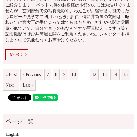
ご紹介します！ ペット同伴のお客様は本館の方にはお泊りできま
せんが、玄関部分での写真撮影や、わんこがお留守番可能でした
らロビーの見学等ご利用いただけます。特に井筒屋の玄関は、昭
和八年に宮大工の手によって建てられたため、神社や仏閣に雰囲
気が似ていて、自分で言うのもなんですが写真映えします（笑）
記念撮影はぜひ井筒屋玄関をご利用くださいね。シャッターも押
しますので気兼ねなくお声掛けください。
MORE
« First
‹ Previous
7
8
9
10
11
12
13
14
15
Next ›
Last »
English