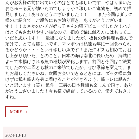
んがお客様の前に出ていくのはとても珍しいです！やはり頂いた
おちゅーる元が効いたのでしょうか？珍しいご進物を、初めて拝
見しました！ありがとうございました！！！ また今回はダック
様のご紹介で、ご親族にもお泊り頂き、ありがとうございま
す！！！まさかのハチが姪っ子さんの猫デビューでしたか！ハチ
はとてもさわりやすい猫なので、初めて猫に触る方にはもってこ
いだと思います！ 最後になりましたが、板長の魚料理も喜んで
頂けて、とても嬉しいです。マンボウは私達も年に一回食べられ
るかどうか・・・という珍しい魚です！また沖ギスも初めてお召
し上がり頂いた、とのこと。日本の海は南北に長いため、海域に
よって水揚げされる魚の種類が変化します。前回と今回はご法要
でしたので二回とも秋のご来訪でしたが、ぜひ季節を変えて、ま
たお越しくださいね。次回お会いできるときには、ダック様に負
けずに私も筋肉を身に着けることができるよう、筋トレに励みた
いと思います（笑） 追伸 三男の日本舞踊も楽しんで頂き、あり
がとうございました！今も横で練習しているので、伝えておきま
すね。
MORE
2024-10-18