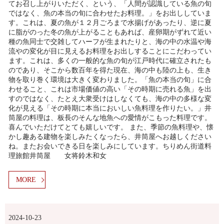
てお召し上がりいただく、という、「人間が認識している魚の旬
ではなく、魚の本当の旬に合わせたお料理。」をお出ししていま
す。これは、夏の魚が１２月ごろまで水揚げがあったり、逆に夏
に脂がのった冬の魚が上がることもあれば、産卵期がずれて近い
種の魚同士で交雑してハーフが生まれたりと、海の中の水温や海
流やの変化が目に見えるお料理をお出しすることにこだわってい
ます。これは、多くの一般的な魚の旬が江戸時代に確立されたも
のであり、そこから数百年を得た現在、海の中も陸の上も、生き
物を取り巻く環境は大きく変わりました。「魚の本当の旬」に合
わせること、これは市場価値の高い「その時期に売れる魚」を出
すのではなく、たとえ大衆受けはしなくても、海の中の多様な変
化が見える「その時期に本当においしい魚料理を作りたい。」井
筒屋の料理は、板長のそんな地魚への愛情がこもった料理です。
喜んでいただけてとても嬉しいです。 また、季節の魚料理や、懐
かし趣ある建物を楽しみたくなったら、井筒屋へお越しください
ね。またお会いできる日を楽しみにしています。ちりめん街道料
理旅館井筒屋 女将鈴木和女
MORE
2024-10-23