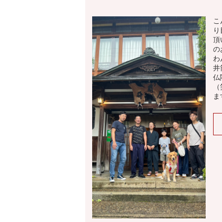
こ
り
頂
の
わ
井
仏
（
ま