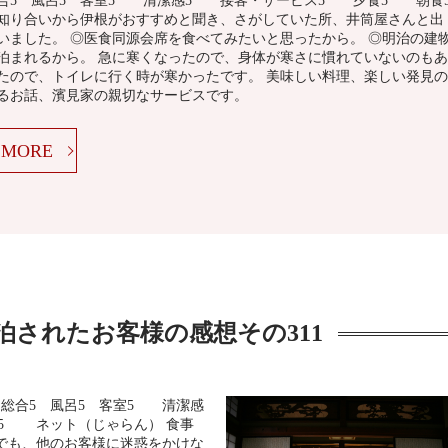
合5 風呂5 客室5 清潔感5 接客・サービス5 夕食5 朝食
知り合いから伊根がおすすめと聞き、さがしていた所、井筒屋さんと出
いました。 ◎医食同源会席を食べてみたいと思ったから。 ◎明治の建
泊まれるから。 急に寒くなったので、身体が寒さに慣れていないのもあ
たので、トイレに行く時が寒かったです。 美味しい料理、楽しい発見の
るお話、濱見家の親切なサービスです。
MORE
泊されたお客様の感想その311
 総合5 風呂5 客室5 清潔感
5 ネット（じゃらん） 食事
でも、他のお客様に迷惑をかけな