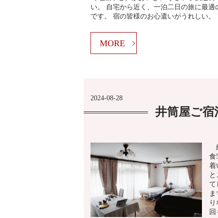
い。 自宅から近く、一泊二日の旅に最適
です。 宿の皆様のお心遣いがうれしい。
MORE
2024-08-28
井筒屋ご宿
総
食
着
と
て
ま
り
回