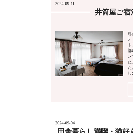
2024-09-11
井筒屋ご宿
総
5
ト
部
ン
た
た
し
2024-09-04
田舎暮らし満喫・猫好