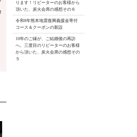
5
ります！リピーターのお客様から
頂いた、炭火会席の感想その６
物
令和8年熊本地震復興義援金寄付
コース＆クーポンの新設
10年のご縁が、ご結婚後の再訪
へ。三度目のリピーターのお客様
から頂いた、炭火会席の感想その
５