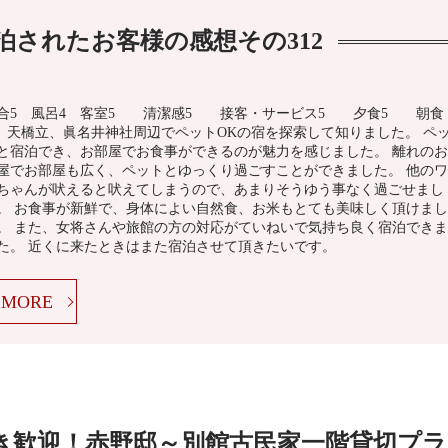
泊されたお客様の感想その312
合5 風呂4 客室5 清潔感5 接客・サービス5 夕食5 朝食
 天橋立、眞名井神社周辺でペットOKの宿を探索して知りました。 ペ
と宿泊でき、お部屋でお食事ができるのが魅力を感じました。 離れのお
屋でお部屋も広く、ペットとゆっくり過ごすことができました。 他のワ
ちゃんが吠えると吠えてしまうので、あまりそうゆう事なく過ごせまし
。 お食事が新鮮で、身体によい自然食、お米もとても美味しく頂けまし
。 また、女将さんや旅館の方の対応がていねいで気持ち良く宿泊できま
た。 近くに来たときはまた宿泊させて頂きたいです。
MORE
き歓迎！赤野邸～別館古民家一階貸切プラ