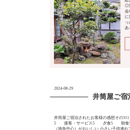
総
◎
会
に
っ
あ
2024-08-29
井筒屋ご宿
井筒屋ご宿泊されたお客様の感想その311
5 接客・サービス5 夕食5 朝食
（地魚中心）がおいしい 小さい子供連れ