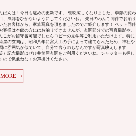
んばんは！今日も遅めの更新です。 朝晩涼しくなりました。季節の変わ
目、風邪をひかないようにしてくださいね。 先日のわんこ同伴でお泊り
いたお客様から、家族写真を頂きましたのでご紹介します！ ペット同伴
お客様は本館の方にはお泊りできませんが、玄関部分での写真撮影や、
んこがお留守番可能でしたらロビーの見学等ご利用いただけます。特に
筒屋の玄関は、昭和八年に宮大工の手によって建てられたため、神社や
閣に雰囲気が似ていて、自分で言うのもなんですが写真映えします
笑）記念撮影はぜひ井筒屋玄関をご利用くださいね。シャッターも押し
すので気兼ねなくお声掛けください。
MORE