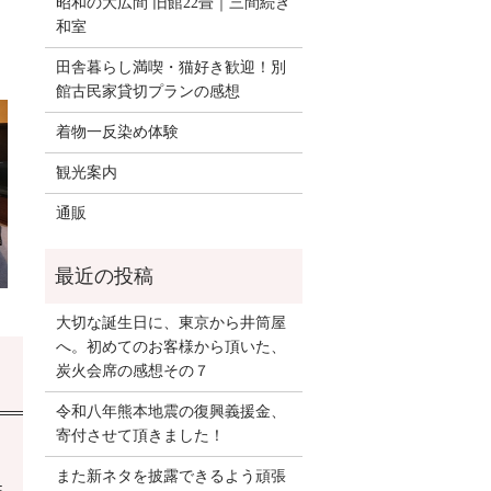
昭和の大広間 旧館22畳｜三間続き
和室
田舎暮らし満喫・猫好き歓迎！別
館古民家貸切プランの感想
着物一反染め体験
観光案内
通販
大切な誕生日に、東京から井筒屋
へ。初めてのお客様から頂いた、
炭火会席の感想その７
令和八年熊本地震の復興義援金、
寄付させて頂きました！
また新ネタを披露できるよう頑張