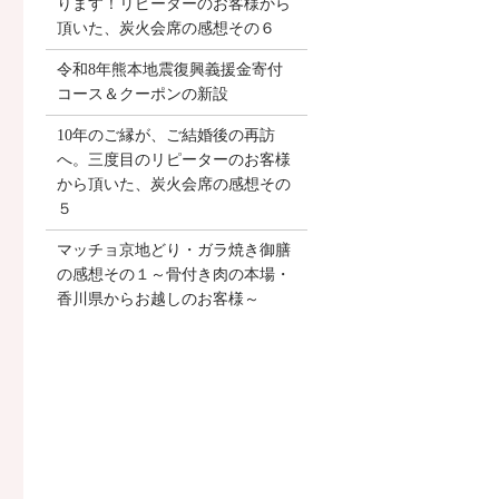
ります！リピーターのお客様から
頂いた、炭火会席の感想その６
令和8年熊本地震復興義援金寄付
コース＆クーポンの新設
10年のご縁が、ご結婚後の再訪
へ。三度目のリピーターのお客様
から頂いた、炭火会席の感想その
５
マッチョ京地どり・ガラ焼き御膳
の感想その１～骨付き肉の本場・
香川県からお越しのお客様～