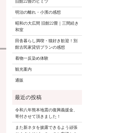
旧館22畳のヒミツ
明治の離れ・小濱の感想
昭和の大広間 旧館22畳｜三間続き
和室
田舎暮らし満喫・猫好き歓迎！別
館古民家貸切プランの感想
着物一反染め体験
観光案内
通販
令和八年熊本地震の復興義援金、
寄付させて頂きました！
また新ネタを披露できるよう頑張