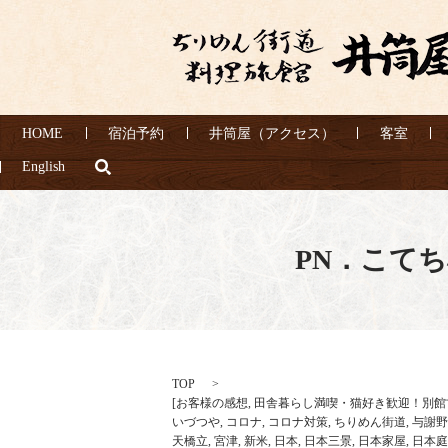
HOME
宿泊予約
井筒屋（アクセス）
客室
search
English
PN．こて
TOP
[
お客様の感想
,
田舎暮らし満喫・猫好き歓迎！別館
いづつや
,
コロナ
,
コロナ対策
,
ちりめん街道
,
与謝野
天橋立
,
宮津
,
新米
,
日本
,
日本三景
,
日本家屋
,
日本庭