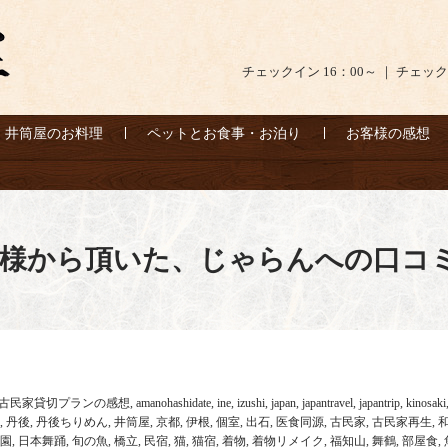
チェックイン 16：00～ ｜ チェック
井筒屋のお料理
ペットとお食事・お泊り
お客様の感想
ち様から頂いた、じゃらんへの口コ
古民家貸切プランの感想
,
amanohashidate
,
ine
,
izushi
,
japan
,
japantravel
,
japantrip
,
kinosaki
,
丹後
,
丹後ちりめん
,
井筒屋
,
京都
,
伊根
,
個室
,
出石
,
医食同源
,
古民家
,
古民家再生
,
園
,
日本舞踊
,
旬の魚
,
橋立
,
民宿
,
猫
,
猫宿
,
着物
,
着物リメイク
,
福知山
,
舞鶴
,
部屋食
,