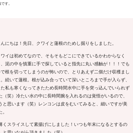
稿です。
こんにちは！先日、クワイと蓮根のためし掘りをしました。
クワイは初めてなので、そもそもどこにできているかわからなく
て、泥の中を慎重に手で探していると指先に丸い感触が！！！でも
手で根を切ってしまうのが怖いので、とりあえず二個だけ収穫まし
た。続いて蓮根。根が込み合っていて深いところまで手が入らず、
また私も寒くなってきたため長時間水中に手を突っ込んでいられず
た（笑）冷たい水の中に長時間腕を入れるのは覚悟がいるので、
うと思います（笑）レンコンは皮をむいてみると、細いですが美
た。
薄くスライスして素揚げにしました！いつも年末になるとするの
」と思いながら頂きました（笑）