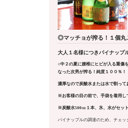
◎マッチョが搾る！１個丸
大人１名様につきパイナップ
○中２の夏に腰椎にヒビが入る重傷
なった次男が搾る！
純度１００％！
濃厚なので炭酸水または水で割って
※お客様の目の前で、手袋を着用し
※炭酸水500㏄１本、氷、水がセッ
パイナップルの調達のため、チェッ