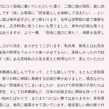
口コミ投稿に書いていただいた通り、二階に猫が四匹、庭に烏
しです（笑）お客様に「田舎暮らしを体験して頂きたい。」とい
に庭は毎年必ず少しずつ変わります。去年は赤野邸の庭で蓮根を
加え、正月料理に使うくわいを育てました。来年の計画も着々と
はありますが、より一層、「田舎に遊びに来た！」体験を追求し
上がり頂き、ありがとうございます。私自身、板長とはお見合
板長の料理をフルコース食べさせてもらい、美味しかったので結
す（笑）ある意味私の人生を変えた料理なので、喜んでいただけ
舞踊も楽しんで下さって、とても嬉しいです。もともと井筒屋
、祭りの時に神様に奉納する伝統行事がありました。残念ながら
統は一部途絶えてしまいましたが、おかげで井筒屋の子供たちは
歴史、そして日本舞踊など、日本の伝統文化に興味を持ってくれ
い始めたばかりで、まだまだつたない舞ではありますが、井筒屋
様には、毎回ご披露させて頂いています。最近新しい曲の振り付