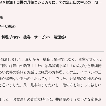
好き歓迎！自慢の丹後コシヒカリに、旬の魚と山の幸との一期一
利用
あたり/税込)
 料理(夕食)5 接客・サービス5 清潔感4
に宿泊しました。最初から一棟貸し希望ではなく、空室が無かった
二階には沢山の猫達！！外には烏骨鶏小屋！！のんびりと縮緬街
るい女将の笑顔とお話しに絶品のお料理。その上、イケメンの三
事が出来ない本当の「おもてなし」でした。井筒屋の皆様の心根
と思いました。又、是非泊まりたいし、他の方も泊まって欲しい
ました！お友達との貴重な時間に、井筒屋のような小さな宿を選
。