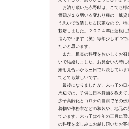
お泊り頂いた赤野邸は、こてち様の
骨鶏が１６羽いる変わり種の一棟貸
う思いで改装した古民家なので、特
栽培しました。２０２４年は蓮根に
進んでいます（笑）毎年少しずつで
たいと思います、
また、板長の料理をおいしくお召し
いで結婚しました。お見合いの時に
婚を見合いから三日で即決していま
てとても嬉しいです。
最後になりましたが、末っ子の日本
周辺では、子供に日本舞踊を教えて
少子高齢化とコロナの自粛でその伝
着物や作務衣などの和装や、地元の
ています。末っ子は今年の三月に習
の料理を楽しみにお越し頂いたお客