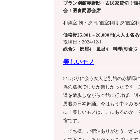
プラン別館赤野邸・古民家貸切！猫
会！医食同源会席
和洋室
朝・夕
朝/個室利用
夕/個室
価格帯25,001～26,000円(大人１名
投稿日：2024/12/1
総合5 部屋4 風呂4 料理(朝食)5
美しいモノ
5年ぶりに会う友人と別館の赤坂邸
為の選択でしたが楽しかったです。
道を散歩しながら本館に行けば、明
男君の日本舞踊。今はもう中々みる
に「美しいモノはここにあるのか」
宿です。
こてち様、ご宿泊ありがとうござい
んで下さり、ありがとうございます