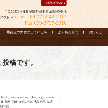
お問い合わせ
〒629-2403 京都府与謝郡与謝野町 加悦1050番地
Tel 0772-42-2012
アウト ～10：00
Fax 050-3737-3310
井筒屋の大切にしている事
よくある質問
お知らせ
ミ投稿です。
,
Kyoto
,
maizuru
,
miyazu
,
nihon
,
tango
,
yosano
,
和服
,
和柄
,
和食
,
地酒
,
地魚
,
地魚料理
,
城崎
,
魚料理
]