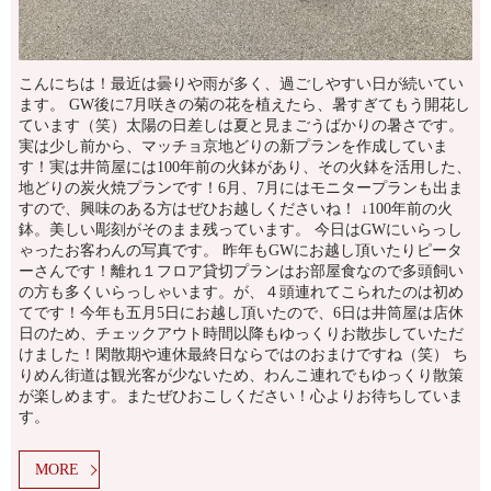
こんにちは！最近は曇りや雨が多く、過ごしやすい日が続いてい
ます。 GW後に7月咲きの菊の花を植えたら、暑すぎてもう開花し
ています（笑）太陽の日差しは夏と見まごうばかりの暑さです。
実は少し前から、マッチョ京地どりの新プランを作成していま
す！実は井筒屋には100年前の火鉢があり、その火鉢を活用した、
地どりの炭火焼プランです！6月、7月にはモニタープランも出ま
すので、興味のある方はぜひお越しくださいね！ ↓100年前の火
鉢。美しい彫刻がそのまま残っています。 今日はGWにいらっし
ゃったお客わんの写真です。 昨年もGWにお越し頂いたりピータ
ーさんです！離れ１フロア貸切プランはお部屋食なので多頭飼い
の方も多くいらっしゃいます。が、４頭連れてこられたのは初め
てです！今年も五月5日にお越し頂いたので、6日は井筒屋は店休
日のため、チェックアウト時間以降もゆっくりお散歩していただ
けました！閑散期や連休最終日ならではのおまけですね（笑） ち
りめん街道は観光客が少ないため、わんこ連れでもゆっくり散策
が楽しめます。またぜひおこしください！心よりお待ちしていま
す。
MORE