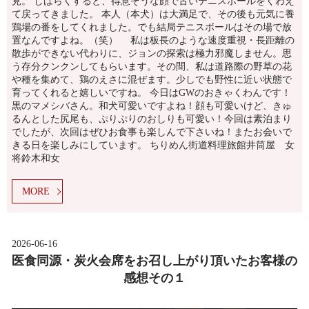
見。 しばらくすると、得意そうな顔で古いテニスボールをくわえ
て戻ってきました。 本人（本犬）は大満足で、その後も元気に養
鶏場の番をしてくれました。でも結局テニスボールはその場で放
置なんですよね。（笑） 私は板長のような速度重視・長距離の
散歩ができない代わりに、ジョンの探索は極力邪魔しません。思
う存分クンクンしてもらいます。その間、私は道路際の野草の花
や種を集めて、鶏のえさに混ぜます。少しでも野性に近い状態で
育ってくれると嬉しいですね。 今日はGWのおきゃくわんです！
黒のマメシバさん。和犬可愛いですよね！顔も可愛いけど、きゅ
るんとした尻尾も、ぷりぷりのおしりも可愛い！今回は素泊まり
でしたが、次回はぜひお食事も楽しんで下さいね！またお会いで
きる日を楽しみにしています。 ちりめん街道料理旅館井筒屋 女
将鈴木和女
MORE
2026-06-16
医食同源・炭火会席をお召し上がり頂いたお客様の
感想その１