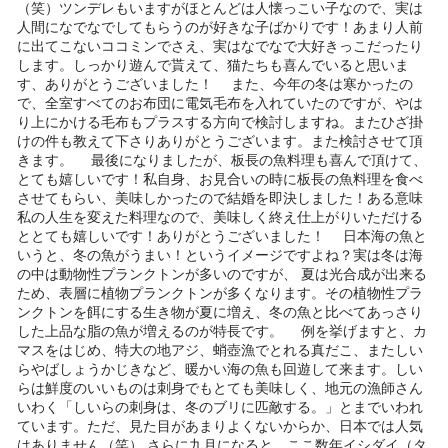
（笑）ツンデレもいますがほとんどは人懐っこい子なので、実は
人間になでなでしてもらうのが好きな子ばかりです！あまり人前
に出てこないココミンでさえ、実はなでなで大好きっこだったり
します。しっかり遊んで貰えて、猫たちも喜んでいると思いま
す、ありがとうございました！ また、今年の冬は寒かったの
で、全室すべてのお布団に電気毛布を入れていたのですが、やは
り上にかける毛布もプラスする方向で検討しますね。またひざ掛
けの件も教えて下さりありがとうございます。また検討させて頂
きます。 最後になりましたが、板長の魚料理も喜んで頂けて、
とても嬉しいです！私自身、お見合いの時に板長の魚料理を食べ
させてもらい、美味しかったので結婚を即決しました！ある意味
私の人生を変えた料理なので、美味しく終え仕上がりいただける
ととても嬉しいです！ありがとうございました！ 日本海の魚と
いうと、冬の魚がうまい！というイメージですよね？実は冬は海
の中は動物性プランクトンが多いのですが、 夏は光合成が出来る
ため、表層に植物プランクトンが多くなります。その植物性プラ
ンクトンを餌にする生き物が夏に増え、冬の魚と比べてあっさり
した上品な脂の魚が増えるのが特長です。 例を挙げますと、カ
マスをはじめ、特大の地アジ、蛸壺漁でとれる真だこ、またしい
らやばしょうかじきなど、暖かい海の魚も回遊して来ます。しい
らは鮮度のいいものは刺身でもとても美味しく、地元の漁師さん
いわく「しいらの刺身は、冬のブリに匹敵する。」とまでいわれ
ています。ただ、見た目があまりよくないからか、日本では人気
はありません（笑） さらに九月になると、ここ数年イシダイ（タ