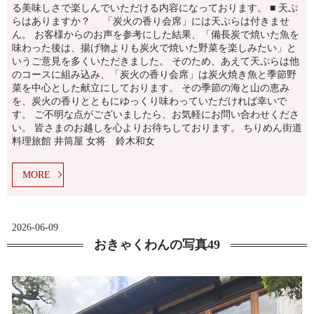
る美味しさで楽しんでいただける内容になっております。 ■ 天ぷ
らはありますか？ 「炭火の香り会席」には天ぷらは付きませ
ん。 お客様からのお声を参考にした結果、「備長炭で焼いた魚を
味わった後は、揚げ物よりも炭火で焼いた野菜を楽しみたい」と
いうご意見を多くいただきました。 そのため、あえて天ぷらは他
のコースに組み込み、「炭火の香り会席」は炭火焼き魚と季節野
菜を中心とした献立にしております。 その季節の海と山の恵み
を、炭火の香りとともにゆっくり味わっていただければ幸いで
す。 ご不明な点がございましたら、お気軽にお問い合わせくださ
い。 皆さまのお越しを心よりお待ちしております。 ちりめん街道
料理旅館 井筒屋 女将 鈴木和女
MORE
2026-06-09
おきゃくわんの写真49