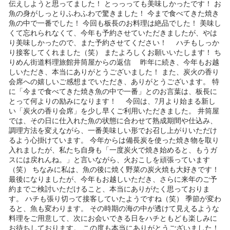
伝えしようと思ってました！ とっっっても美味しかったです！ お
魚の身がしっとりふわふわで驚きました！ 今まで食べてきた焼き
魚の中で一番でした！ 今回も板長のお料理は絶品でした！ 美味し
くて忘れられなくて、今年も予約させていただきましたが、やは
り美味しかったので、また予約させてください！ ハチもしっか
り接客してくれました（笑） またよろしくお願いいたします！ ち
りめん街道料理旅館井筒屋からの返信 昨年に続き、今年もお越
しいただき、本当にありがとうございました！ また、炭火の香り
会席への嬉しいご感想までいただき、ありがとうございます。 特
に「今まで食べてきた焼き魚の中で一番」とのお言葉は、板長に
とって何よりの励みになります！ 今回は、7月より始まる新し
い「炭火の香り会席」を少し早くご利用いただきました。 井筒屋
では、その日に仕入れた魚の状態に合わせて熟成期間や仕込み、
調理方法を変えながら、一番美味しい形でお召し上がりいただけ
るよう心掛けています。 今年からは備長炭を使った焼き物を取り
入れましたが、私たち自身も「一度炭火で焼き始めると、もうガ
スには戻れんね。」と言いながら、火おこしを頑張っています
（笑） ちなみに私は、魚の後に焼く野菜の炭火焼も大好きです！
最後になりましたが、今年もお越しいただき、さらに来年のご予
約までご検討いただけること、本当にありがたく思っておりま
す。 ハチも張り切って接客していたようですね（笑） 季節が変わ
ると、魚も変わります。 その時期の海の中が透けて見えるような
料理をご用意して、次にお会いできる日をハチともども楽しみに
お待ちしております。 この度も本当にありがとうございました！