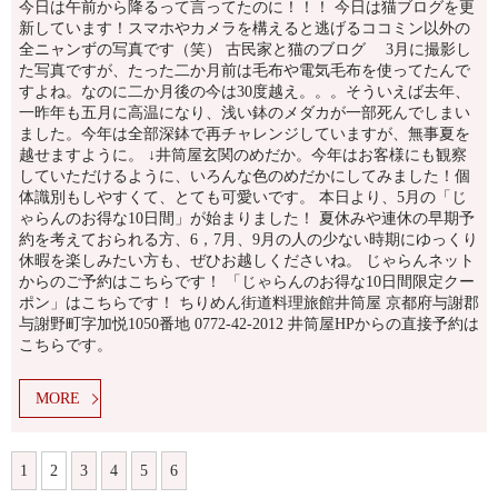
今日は午前から降るって言ってたのに！！！ 今日は猫ブログを更
新しています！スマホやカメラを構えると逃げるココミン以外の
全ニャンずの写真です（笑） 古民家と猫のブログ 3月に撮影し
た写真ですが、たった二か月前は毛布や電気毛布を使ってたんで
すよね。なのに二か月後の今は30度越え。。。そういえば去年、
一昨年も五月に高温になり、浅い鉢のメダカが一部死んでしまい
ました。今年は全部深鉢で再チャレンジしていますが、無事夏を
越せますように。 ↓井筒屋玄関のめだか。今年はお客様にも観察
していただけるように、いろんな色のめだかにしてみました！個
体識別もしやすくて、とても可愛いです。 本日より、5月の「じ
ゃらんのお得な10日間」が始まりました！ 夏休みや連休の早期予
約を考えておられる方、6，7月、9月の人の少ない時期にゆっくり
休暇を楽しみたい方も、ぜひお越しくださいね。 じゃらんネット
からのご予約はこちらです！ 「じゃらんのお得な10日間限定クー
ポン」はこちらです！ ちりめん街道料理旅館井筒屋 京都府与謝郡
与謝野町字加悦1050番地 0772-42-2012 井筒屋HPからの直接予約は
こちらです。
MORE
1
2
3
4
5
6