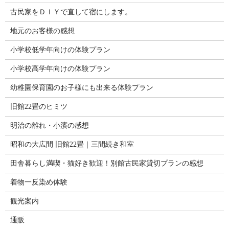
古民家をＤＩＹで直して宿にします。
地元のお客様の感想
小学校低学年向けの体験プラン
小学校高学年向けの体験プラン
幼稚園保育園のお子様にも出来る体験プラン
旧館22畳のヒミツ
明治の離れ・小濱の感想
昭和の大広間 旧館22畳｜三間続き和室
田舎暮らし満喫・猫好き歓迎！別館古民家貸切プランの感想
着物一反染め体験
観光案内
通販