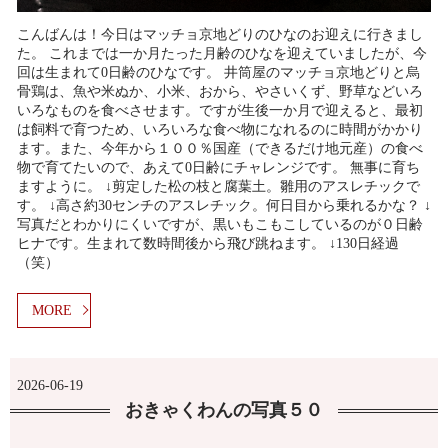
こんばんは！今日はマッチョ京地どりのひなのお迎えに行きまし
た。 これまでは一か月たった月齢のひなを迎えていましたが、今
回は生まれて0日齢のひなです。 井筒屋のマッチョ京地どりと烏
骨鶏は、魚や米ぬか、小米、おから、やさいくず、野草などいろ
いろなものを食べさせます。ですが生後一か月で迎えると、最初
は飼料で育つため、いろいろな食べ物になれるのに時間がかかり
ます。また、今年から１００％国産（できるだけ地元産）の食べ
物で育てたいので、あえて0日齢にチャレンジです。 無事に育ち
ますように。 ↓剪定した松の枝と腐葉土。雛用のアスレチックで
す。 ↓高さ約30センチのアスレチック。何日目から乗れるかな？ ↓
写真だとわかりにくいですが、黒いもこもこしているのが０日齢
ヒナです。生まれて数時間後から飛び跳ねます。 ↓130日経過
（笑）
MORE
2026-06-19
おきゃくわんの写真５０