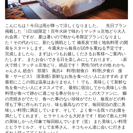
こんにちは！今日は雨が降って涼しくなりました。 先日プラン
掲載した「1日1組限定！百年火鉢で味わうマッチョ京地どり火入
れ会席」ですが、夏は暑いので秋から冬限定プランになりまし
た！その代わりに、新たな挑戦として 備長炭で焼く地魚料理 の開
発をスタートします。 今週末から板長が試作を重ねる予定です。
完成しましたら、まずはいつもお越しくださるお客様へご案内い
たします。 またお会いできる日を楽しみにしております。 ↓炭
火で焼くマッチョ京地どり。絶品です！ 男性/50代その他 わかち
ゃんさん 総合5 部屋5 風呂4 料理(朝食)5 料理(夕食)5 接
客・サービス5 清潔感5 新鮮なお魚を食べたい人におすすめ まず
最初にここの宿は温泉はありません！！ でも、美味しくて新鮮な
魚を食べたい人にオススメです。 最初に宿泊してから美味しい魚
料理が食べて静かに過ごせる事が分かり、ここの大ファンに。 鰤
の兜焼きがでたり、食べた事のない珍味がでたり、板長がどの料
理も丁寧に作られており、味も最高なのです。毎回宿泊の度に美
味しい料理に満足しています。そして、よく食べる我々のお腹を
満たしてくれます。 ヒラヤミルクも大好きです！初めて飲んだ時
の美味しかった印象で毎回頼んでいます（笑） また美味しい料理
とヒラヤミルク、そして女将さん、ネコちゃん達に会いに行きま
すね！待っててくださ～い！