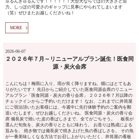
ゅるんきゅるんです！！！！！！大型犬ならではの大きさと迫
力、しっぽの可愛さのギャップに見事にやられてしまいます
（笑）ぜひまたお越しくださいね！
MORE
2026-06-07
２０２６年７月～リニューアルプラン誕生！医食同
源・炭火会席
こんにちは！梅雨に入り、雨が良く降りますね。畑にはとてもあ
りがたいです！ 先日からご紹介していた医食同源会席のリニュー
アルプラン「医食同源・炭火の香り会席」 ２０２６年７月以降の
チェックインからご予約いただけます！ なお、これまでに井筒屋
にご宿泊頂いたお客様には、今週中に先行体験予約のご案内を郵
送いたします。ぜひお越しくださいね。 医食同源・炭火の香り会
席 備長炭で焼いた皮の香ばしさまで、全てがごちそう。 板長が
選んだ旬魚を、炭火の香りとともに味わう。 お造りは熟成による
旨みを。 焼き物では備長炭で焼き上げた魚の香ばしさを。 その魚
が一番美味しくなる方法でお召し上がりいただく、井筒屋の看板