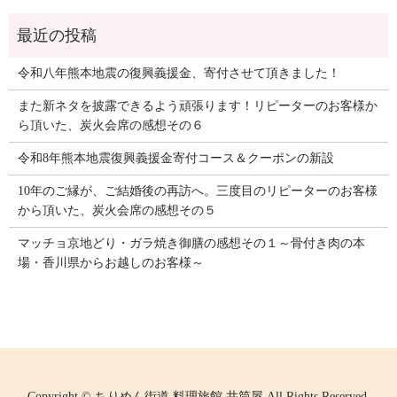
令和八年熊本地震の復興義援金、寄付させて頂きました！
また新ネタを披露できるよう頑張ります！リピーターのお客様か
ら頂いた、炭火会席の感想その６
令和8年熊本地震復興義援金寄付コース＆クーポンの新設
10年のご縁が、ご結婚後の再訪へ。三度目のリピーターのお客様
から頂いた、炭火会席の感想その５
マッチョ京地どり・ガラ焼き御膳の感想その１～骨付き肉の本
場・香川県からお越しのお客様～
Copyright © ちりめん街道 料理旅館 井筒屋 All Rights Reserved.