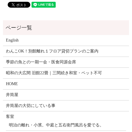
English
わんこOK！別館離れ１フロア貸切プランのご案内
季節の魚との一期一会・医食同源会席
昭和の大広間 旧館22畳｜三間続き和室・ペット不可
HOME
井筒屋
井筒屋の大切にしている事
客室
明治の離れ・小濱。中庭と五右衛門風呂を愛でる。