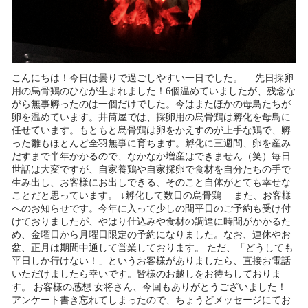
こんにちは！今日は曇りで過ごしやすい一日でした。 先日採卵
用の烏骨鶏のひなが生まれました！6個温めていましたが、残念な
がら無事孵ったのは一個だけでした。今はまたほかの母鳥たちが
卵を温めています。井筒屋では、採卵用の烏骨鶏は孵化を母鳥に
任せています。もともと烏骨鶏は卵をかえすのが上手な鶏で、孵
った雛もほとんど全羽無事に育ちます。孵化に三週間、卵を産み
だすまで半年かかるので、なかなか増産はできません（笑）毎日
世話は大変ですが、自家養鶏や自家採卵で食材を自分たちの手で
生み出し、お客様にお出しできる、そのこと自体がとても幸せな
ことだと思っています。 ↓孵化して数日の烏骨鶏 また、お客様
へのお知らせです。今年に入って少しの間平日のご予約も受け付
けておりましたが、やはり仕込みや食材の調達に時間がかかるた
め、金曜日から月曜日限定の予約になりました。なお、連休やお
盆、正月は期間中通して営業しております。 ただ、「どうしても
平日しか行けない！」というお客様がありましたら、直接お電話
いただけましたら幸いです。皆様のお越しをお待ちしておりま
す。 お客様の感想 女将さん、今回もありがとうございました！
アンケート書き忘れてしまったので、ちょうどメッセージにてお