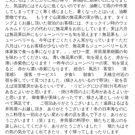
こんにちは！久しぶりに雨が降り、体感的に肌寒い日になりまし
た。気温的にはそんなに低くないのですが、油断して雨の中作業
してしまってすごく寒く感じました。暑くなったとはいえ、油断
禁物ですね。 もうすぐ山菜畑の無花果の実が熟します。タイミ
ングよくお越し頂いた宿泊のお客様には、チェックイン時のウェ
ルカムドリンクの代わりに無花果をお出ししています。実は六月
は無花果以外にもジューンベリーも旬を迎えます！無花果も、ジ
ューンベリーも、今年はすごくたくさん実がなっています！ただ
六月はいつもお客様が少ないので、無花果もジューンベリーも大
体家族で食べる事になります。。。ぜひ一度、井筒屋果樹園の旬
を味わってくださいね。 青い無花果の実。旬を迎えると、赤から
薄い赤紫色になります！ 一昨年のジューンベリーの実。旬を迎え
ると、赤から濃い赤紫になります。 総合5 風呂3 客室5 清
潔感5 接客・サービス5 夕食5 朝食5 天橋立付近の
宿を探していて見つけました。(猫さんがいるので即決) ・欲を言
えば浴室暖房があるといいです。 ・リビングにひざ掛け(毛布)が
あるとよいかと思います。 ・掛け布団の上に毛布があるとよいか
と思います。 御食事が美味しかったです。猫さん達としっかり遊
べて満足です。 ご宿泊ありがとうございました！遠路はるばる
井筒屋へお越し頂き、ありがとうございます！冬の日本海なのに
カニ料理を一切出さない変わり者の店を選んで下さり、ありがと
うございます！（笑）また、井筒屋の料理や、猫たちと遊ぶのを
楽しみにしてくださり、ありがとうございました！ 猫たちはそ
の気の気分でよく出てきたり、すぐ帰ってしまったりします