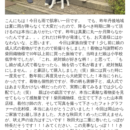
こんにちは！今日も雨で肌寒い一日です。 でも、昨年丹後地域
は夏に雨が降らなくて大変だったので、降るべき時期に降って頂
けるのは本当にありがたいです。昨年は真夏に丸一か月降らなか
ったんですよ。。。どれだけ科学が発達しても、お天道様にはか
なわないな、と思います。 今日は家族自慢です！少し前に娘の
成人式の着物ができたので前撮りをしました！着物は与謝野町の
柴田織物様で10年以上前に買った振袖です。当時まだ娘は小学校
低学年でしたが、「これ、絶対娘が好きな柄！」と思って、「も
し娘が成人式で着なかったら、袖を切って私が着ます。絶対無駄
にしません。」と豪語して購入しました（笑）娘には買った時に
一度見せて、数年前に再度見せたら大絶賛でした！本当にうれし
かったです。着物も個性的ですが、帯の柄も唐獅子と、成人式で
はあまり見かけない柄だったので、実際に着てみるまでは少し心
配でした（笑） 親ばかの戯言ですが、本当に素敵な着物姿を見
せてもらって感無量です！柴田織物様、仕立てて下さった山本商
店様、着付け師の方、そして写真を撮って下さったフォトグラフ
ァーの北村様、本当にありがとうございました！ 今回は岡山から
ご家族でお越し頂きました。大きな秋田犬！めったに吠えません
が、吠え声の迫力はすごいです！ 秋田犬は二重に巻いたしっぽが
特長だそうです！！！みてください、この見事なしっぽ！！！き