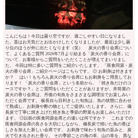
こんにちは！今日は曇り空ですが、過ごしやすい日になりまし
た。昔はお天気だとお出かけしたくなりましたが、最近は少し曇
り位のほうが外に出たくなります（笑） 炭火の香り会席につい
て、よくあるご質問 2026年7月より始まる「炭火の香り会席」に
ついて、お客様からご質問をいただくことが増えてまいりまし
た。 今回は特に多いご質問をご紹介いたします。 「医食同源・炭
火の香り会席」ご紹介ページはこちらです。 ◎ お刺身は付きます
か？ はい！もちろん炭火の香り会席にもお刺身をご用意してお
ります！ 「炭火の香り会席」という名前から、「焼き魚だけのコ
ースですか？」とご質問をいただくことがありますが、井筒屋の
炭火の香り会席は、丹後の旬魚をさまざまな調理法でお楽しみい
ただく会席です。 板長自ら目利きした旬魚は、魚の状態に合わせ
て熟成し、お刺身や酢の物としてご提供いたします。 さらに、備
長炭で丁寧に焼き上げた焼き魚と季節の野菜もお楽しみいただけ
ます。 ◎以前の医食同源会席との違いは何ですか？ これまでの
医食同源会席の良さを大切にしながら、備長炭で焼いた魚の香ば
しさを加えた新しい会席です。 お刺身で味わう旬魚の旨みと、炭
火で引き出された香り。 その季節ごとの海の幸、山の幸を、異な