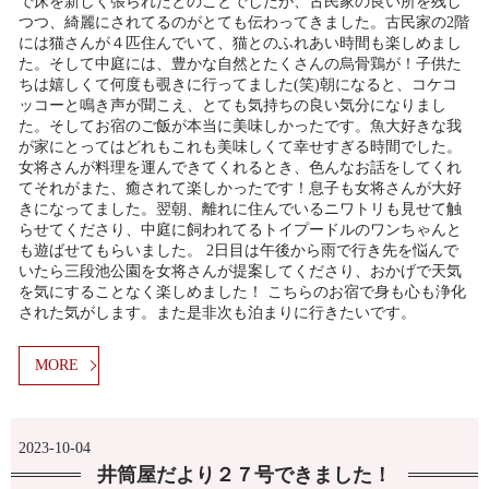
で床を新しく張られたとのことでしたが、古民家の良い所を残し
つつ、綺麗にされてるのがとても伝わってきました。古民家の2階
には猫さんが４匹住んでいて、猫とのふれあい時間も楽しめまし
た。そして中庭には、豊かな自然とたくさんの烏骨鶏が！子供た
ちは嬉しくて何度も覗きに行ってました(笑)朝になると、コケコ
ッコーと鳴き声が聞こえ、とても気持ちの良い気分になりまし
た。そしてお宿のご飯が本当に美味しかったです。魚大好きな我
が家にとってはどれもこれも美味しくて幸せすぎる時間でした。
女将さんが料理を運んできてくれるとき、色んなお話をしてくれ
てそれがまた、癒されて楽しかったです！息子も女将さんが大好
きになってました。翌朝、離れに住んでいるニワトリも見せて触
らせてくださり、中庭に飼われてるトイプードルのワンちゃんと
も遊ばせてもらいました。 2日目は午後から雨で行き先を悩んで
いたら三段池公園を女将さんが提案してくださり、おかげで天気
を気にすることなく楽しめました！ こちらのお宿で身も心も浄化
された気がします。また是非次も泊まりに行きたいです。
MORE
2023-10-04
井筒屋だより２７号できました！