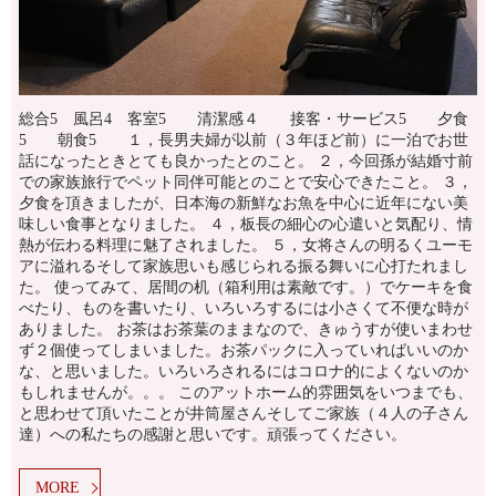
総合5 風呂4 客室5 清潔感４ 接客・サービス5 夕食
5 朝食5 １，長男夫婦が以前（３年ほど前）に一泊でお世
話になったときとても良かったとのこと。 ２，今回孫が結婚寸前
での家族旅行でペット同伴可能とのことで安心できたこと。 ３，
夕食を頂きましたが、日本海の新鮮なお魚を中心に近年にない美
味しい食事となりました。 ４，板長の細心の心遣いと気配り、情
熱が伝わる料理に魅了されました。 ５，女将さんの明るくユーモ
アに溢れるそして家族思いも感じられる振る舞いに心打たれまし
た。 使ってみて、居間の机（箱利用は素敵です。）でケーキを食
べたり、ものを書いたり、いろいろするには小さくて不便な時が
ありました。 お茶はお茶葉のままなので、きゅうすが使いまわせ
ず２個使ってしまいました。お茶パックに入っていればいいのか
な、と思いました。いろいろされるにはコロナ的によくないのか
もしれませんが。。。 このアットホーム的雰囲気をいつまでも、
と思わせて頂いたことが井筒屋さんそしてご家族（４人の子さん
達）への私たちの感謝と思いです。頑張ってください。
MORE