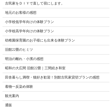
古民家をＤＩＹで直して宿にします。
地元のお客様の感想
小学校低学年向けの体験プラン
小学校高学年向けの体験プラン
幼稚園保育園のお子様にも出来る体験プラン
旧館22畳のヒミツ
明治の離れ・小濱の感想
昭和の大広間 旧館22畳｜三間続き和室
田舎暮らし満喫・猫好き歓迎！別館古民家貸切プランの感想
着物一反染め体験
観光案内
通販