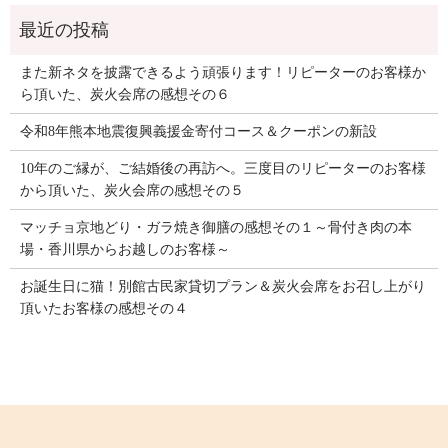
また新ネタを披露できるよう頑張ります！リピーターのお客様か
ら頂いた、炭火会席の感想その６
令和8年熊本地震復興義援金寄付コース＆クーポンの新設
10年のご縁が、ご結婚後の再訪へ。三度目のリピーターのお客様
から頂いた、炭火会席の感想その５
マッチョ京地どり・ガラ焼き御膳の感想その１～骨付き肉の本
場・香川県からお越しのお客様～
お誕生日に猫！別館古民家貸切プラン＆炭火会席をお召し上がり
頂いたお客様の感想その４