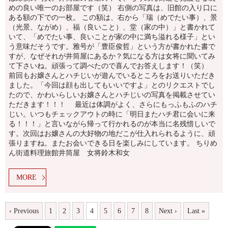
めの良い唯一のお部屋です（笑） 右側の写真は、旧館の入り口に
ある額の下での一枚。 この額は、右から「瑞（めでたい事）、景
（光景、ながめ）、福（良いこと）、堂（家の中）」と書かれて
いて、「めでたい事、良いことが家の中に満ち溢れる様子」とい
う意味だそうです。雅号が「豊臣俊哲」という方が書かれた書で
すが、なぜそれが井筒屋にあるか？気になる方は女将に聞いてみ
て下さいね。頑張って調べたので喜んでお答えします！（笑）
前回もお嬢さんとハチじいが遊んでいるところをお送りいただき
ました。「今回は顔も出してもいいですよ」とのリクエストでし
たので、かわいらしいお嬢さんとハチじいの写真を掲載させてい
ただきます！！！ 最近は体調がよく、さらにもっふもふのハチ
じい。いつもチェックアウトの時に「明日またハチ君に会いに来
る！！！」と言いながら帰って行かれるのが本当に名残惜しいで
す。次回はお嬢さんの大好物の地だこが仕入れられるように、頑
張りますね。またお会いできる日を楽しみにしています。 ちりめ
ん街道料理旅館井筒屋 女将鈴木和女
MORE
‹ Previous
1
2
3
4
5
6
7
8
Next ›
Last »