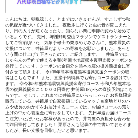
こんにちは。朝晩涼しく、とまではいきませんが、すこしずつ秋
の気配が近づいてきました。 夜散歩に行くと虫の音が聞こえた
り、日の入りが短くなったり。知らない間に季節の変わり始めて
いるようです。 先日、与謝野町登山マラソンでゲストランナーと
してご宿泊頂いた、気象予報士の栗原めぐみさんに、熊本震災の
支援について、井筒屋だよりへの寄稿をお願いしました。あっと
いう間に仕上げて下さったので、ご紹介します。 井筒屋では、
じゃらんの予約で使える令和8年熊本地震熊本復興支援クーポンを
発行しています。クーポンの金額分を熊本地震の復興義援金に寄
付させて頂きます。 令和8年熊本地震熊本復興支援クーポンの取
得はこちらです！ また、直接予約特典でも寄付コースを設けてい
ます。 ◎令和8年熊本地震復興義援金寄付コース 令和八年熊本地
震の復興義援金に１０００円寄付 井筒屋HPからの直接予約はこち
らです。 そして、これまでに井筒屋にいらっしゃったお客様限定
販売している、井筒屋で自家養鶏しているマッチョ京地どりのハ
ムや板長のおかずをお届けするコースでは、お届けコースの売り
上げの中から義援金に寄付をしています。 先日早速お届けコース
ご注文いただいたお客様があったので、井筒屋の負担分も合わせ
て昨日寄付してきました！ 栗原さんも記事の中で書いておられま
したが、長い支援を目指したいと思います。