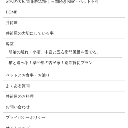
昭和の大広間 旧館22畳｜三間続き和室・ペット不可
HOME
井筒屋
井筒屋の大切にしている事
客室
明治の離れ・小濱。中庭と五右衛門風呂を愛でる。
猫と遊べる！築90年の古民家！別館貸切プラン
ペットとお食事・お泊り
よくある質問
井筒屋のお料理
お問い合わせ
プライバシーポリシー