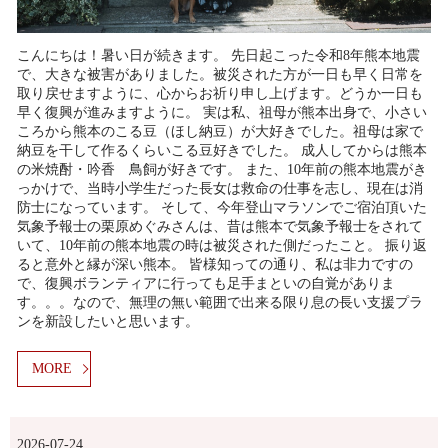
こんにちは！暑い日が続きます。 先日起こった令和8年熊本地震
で、大きな被害がありました。被災された方が一日も早く日常を
取り戻せますように、心からお祈り申し上げます。どうか一日も
早く復興が進みますように。 実は私、祖母が熊本出身で、小さい
ころから熊本のこる豆（ほし納豆）が大好きでした。祖母は家で
納豆を干して作るくらいこる豆好きでした。 成人してからは熊本
の米焼酎・吟香 鳥飼が好きです。 また、10年前の熊本地震がき
っかけで、当時小学生だった長女は救命の仕事を志し、現在は消
防士になっています。 そして、今年登山マラソンでご宿泊頂いた
気象予報士の栗原めぐみさんは、昔は熊本で気象予報士をされて
いて、10年前の熊本地震の時は被災された側だったこと。 振り返
ると意外と縁が深い熊本。 皆様知っての通り、私は非力ですの
で、復興ボランティアに行っても足手まといの自覚がありま
す。。。なので、無理の無い範囲で出来る限り息の長い支援プラ
ンを新設したいと思います。
MORE
2026-07-24