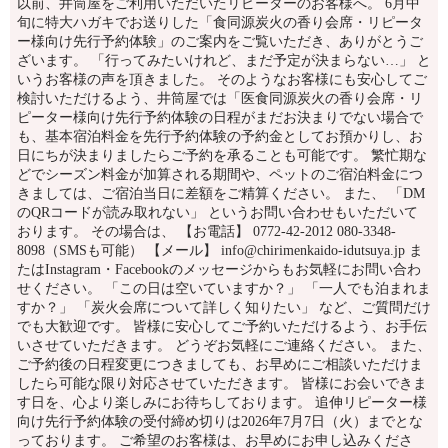
以前、井筒屋をご利用いただいたリピーターのお客様へ。 6月中
旬に特大ハガキでお送りした「食同源炭火の香り会席・リピータ
ー様向け先行予約体験」のご案内をご覧いただき、ありがとうご
ざいます。 「行ってみたいけれど、まだ予定が決まらない…」 と
いうお客様の声を頂きました。 そのようなお客様にも安心してご
検討いただけるよう、井筒屋では「医食同源炭火の香り会席・リ
ピーター様向け先行予約体験の日程がまだお決まりでない場合で
も、基本宿泊料金を先行予約体験の予約金としてお預かりし、お
日にちが決まりましたらご予約を承ることも可能です。 繁忙期な
どでシーズン料金が加算される期間や、ペットのご宿泊料金につ
きましては、ご宿泊当日に差額をご精算ください。 また、 「DM
のQRコードが読み取れない」 というお問い合わせもいただいて
おります。 その場合は、 【お電話】 0772-42-2012 080-3348-
8098（SMSも可能） 【メール】 info@chirimenkaido-idutsuya.jp ま
たはInstagram・Facebookのメッセージからもお気軽にお問い合わ
せください。 「この日は空いていますか？」 「一人でも泊まれま
すか？」 「炭火会席について詳しく知りたい」 など、ご質問だけ
でも大歓迎です。 皆様に安心してご予約いただけるよう、お手伝
いさせていただきます。 どうぞお気軽にご連絡ください。 また、
ご予約後の日程変更につきましても、お早めにご相談いただけま
したら可能な限り対応させていただきます。 皆様にお会いできま
す日を、心より楽しみにお待ちしております。 追伸リピーター様
向け先行予約体験の受付締め切りは2026年7月7日（火）までとな
っております。 ご希望のお客様は、お早めにお申し込みくださ