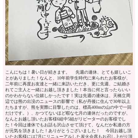
こんにちは！暑い日が続きます。 先週の連休、とても嬉しいこ
とがありました！なんと、10年前学生時代に来られたお客様が、
二年前に再度お友達と一緒に来訪いただき、更に先週、ご結婚さ
れてご主人と一緒にお越し頂きました！本当に何と言ったらいい
のかわからない位嬉しかったです！実は先週の連休は、天橋立周
辺では熊の出没のニュースの影響で（私が丹後に住んで30年以上
たちますが、熊を実際に目撃したのは、標高400mの山の中で一回
だけです。）、かつてないほど暇な七月の連休だったのですが、
なんとお越し頂いたお客様6組中5組がリピーターのお客様でし
た！今回は連休でもお話も沢山させて頂けて、なんだか私達の方
が元気を頂きました！ありがとうございました！ 今回お越し頂
いたお客様には7月にリニューアルした炭火会席もお召し上がり頂