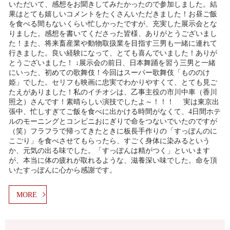
いただいて、感想をお聞きしてみたかったので参加しました。結
果はとても嬉しいコメントをたくさんいただきました！お昼ご飯
を食べる間もないくらい忙しかったですが、充実した展示会とな
りました。感想を書いてくださった皆様、ありがとうございまし
た！また、将来畜産業や動物取扱業を目指す三男も一緒に連れて
行きました。良い経験になって、とても喜んでいました！ありが
とうございました！ ↓展示会の前日、日本舞踊を習う三男と一緒
にいった、初めての歌舞伎！今回はスーパー歌舞伎「もののけ
姫」でした。セリフも映画に忠実でわかりやすくて、とても見ご
たえがありました！私のイチオシは、乙事主役の市川中車（香川
照之）さんです！素晴らしい演技でしたよ～！！！ 実は東京出
張中、忙しすぎてご飯を食べに出かける時間がなくて、4日間ホテ
ルのモーニングとコンビニおにぎりで命をつないでいたのですが
（笑）フラフラで帰ってきたときに板長手作りの「すっぽんのに
こごり」を食べさせてもらったら、すごく身体に染みるという
か、元気の出る味でした。「すっぽんは精がつく」といいます
が、本当に体の疲れが取れるような、滋養深い味でした。命を頂
いたすっぽんに心から感謝です。
MORE