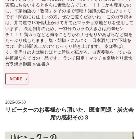
実際にお会いするとさらに素敵な方でした！！！しかも理系なの
に、平家物語の「敦盛」をその場で暗唱！知識の広さにびっくり
です！関西にお住まいの方、ぜひご覧くださいね！ このガラ焼き
は、井筒屋で130日以上かけて育てたマッチョ京地どりを使用して
います。 長期飼育のため、一羽分のガラの大きさは約30セン
チ！！！ 鶏ガラなどと侮ることなかれ！せせりやあばらなど肉を
たっぷり残したまま、塩・胡椒・にんにく・日本酒だけで下味を
つけ、約1時間以上かけてじっくり焼き上げます。 皮は香ばし
く、骨周りの肉は噛むほどに旨味が広がる、自家養鶏をしている
井筒屋ならではの一品です。 ランチ限定！マッチョ京地どり豪快
ガラ焼き御膳 お品書き
MORE
2026-06-30
リピーターのお客様から頂いた、医食同源・炭火会
席の感想その３