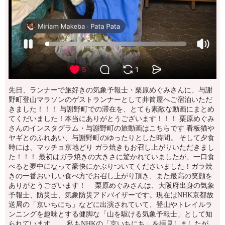
先日、ランナーで旅好きの気象予報士・栗原めぐみさんに、与謝
野町登山マラソンのゲストランナーとして井筒屋へご宿泊いただ
きました！！！ 与謝野町での滞在を、とても素敵な動画にまとめ
てくだいました！本当にありがとうございます！！！ 栗原めぐみ
さんのインスタグラム・与謝野町の旅動画はこちらです 看板猫や
ヤギとのふれあい、与謝野町のゆったりとした時間。 そして夕食
時には、マッチョ京地どり ガラ焼きもお召し上がりいただきまし
た！！！ 最初はガラ焼きの大きさに驚かれていましたが、一口食
べると夢中になって豪快にかぶりついてくださいました！ガラ焼
きの一番おいしい食べ方でお召し上がり頂き、また最高の笑顔を
ありがとうございます！ 栗原めぐみさんは、大阪府出身の気象
予報士、防災士、気象防災アドバイザーです。現在はNHK京都放
送局の「京いちにち」などに出演されていて、登山やトレイルラ
ンニングを趣味とする健脚な「山を駆ける気象予報士」として知
られています。 私もNHKの「京いちにち」を拝見しましたが、