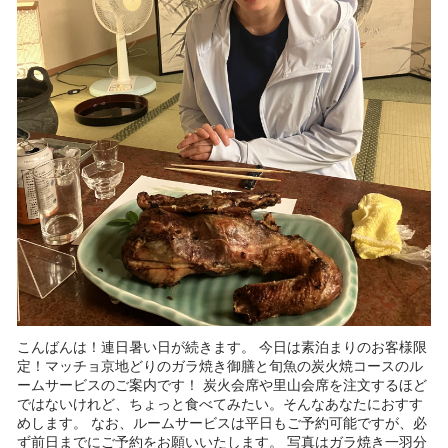
こんばんは！連日暑い日が続きます。 今日は素泊まりのお客様限
定！マッチョ京地どりのガラ焼き御膳と旬魚の炭火焼コースのル
ームサービスのご案内です！ 炭火会席や里山会席を注文するほど
ではないけれど、ちょっと食べてみたい。そんなあなたにおすす
めします。 なお、ルームサービスは平日もご予約可能ですが、必
ず前日までにご予約をお願いいたします。 写真はガラ焼き一羽分