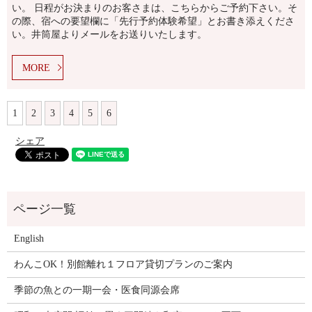
い。 日程がお決まりのお客さまは、こちらからご予約下さい。そ
の際、宿への要望欄に「先行予約体験希望」とお書き添えくださ
い。井筒屋よりメールをお送りいたします。
MORE
1
2
3
4
5
6
シェア
English
わんこOK！別館離れ１フロア貸切プランのご案内
季節の魚との一期一会・医食同源会席