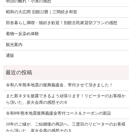
明治の離れ・小濱の感想
昭和の大広間 旧館22畳｜三間続き和室
田舎暮らし満喫・猫好き歓迎！別館古民家貸切プランの感想
着物一反染め体験
観光案内
通販
令和八年熊本地震の復興義援金、寄付させて頂きました！
また新ネタを披露できるよう頑張ります！リピーターのお客様か
ら頂いた、炭火会席の感想その６
令和8年熊本地震復興義援金寄付コース＆クーポンの新設
10年のご縁が、ご結婚後の再訪へ。三度目のリピーターのお客様
から頂いた、炭火会席の感想その５