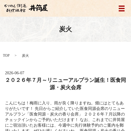
メ
炭火
TOP
炭火
2026-06-07
２０２６年７月～リニューアルプラン誕生！医食同
源・炭火会席
こんにちは！梅雨に入り、雨が良く降りますね。畑にはとてもあ
りがたいです！ 先日からご紹介していた医食同源会席のリニュー
アルプラン「医食同源・炭火の香り会席」 ２０２６年７月以降の
チェックインからご予約いただけます！ なお、これまでに井筒屋
にご宿泊頂いたお客様には、今週中に先行体験予約のご案内を郵
送いたします。ぜひお越しくださいね。 医食同源・炭火の香り会