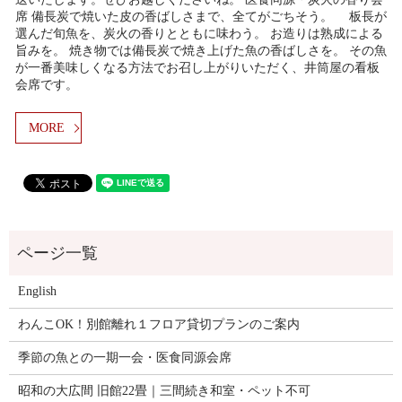
席 備長炭で焼いた皮の香ばしさまで、全てがごちそう。 板長が
選んだ旬魚を、炭火の香りとともに味わう。 お造りは熟成による
旨みを。 焼き物では備長炭で焼き上げた魚の香ばしさを。 その魚
が一番美味しくなる方法でお召し上がりいただく、井筒屋の看板
会席です。
MORE
English
わんこOK！別館離れ１フロア貸切プランのご案内
季節の魚との一期一会・医食同源会席
昭和の大広間 旧館22畳｜三間続き和室・ペット不可