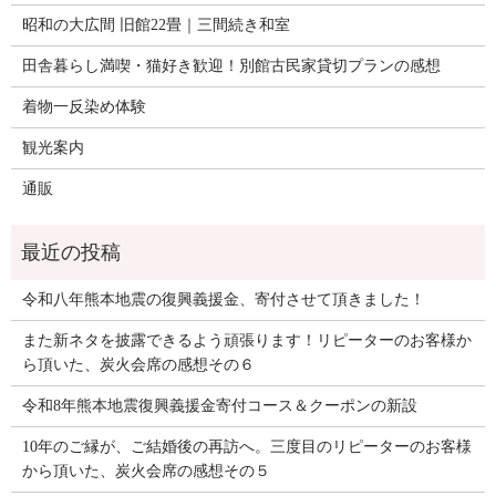
昭和の大広間 旧館22畳｜三間続き和室
田舎暮らし満喫・猫好き歓迎！別館古民家貸切プランの感想
着物一反染め体験
観光案内
通販
令和八年熊本地震の復興義援金、寄付させて頂きました！
また新ネタを披露できるよう頑張ります！リピーターのお客様か
ら頂いた、炭火会席の感想その６
令和8年熊本地震復興義援金寄付コース＆クーポンの新設
10年のご縁が、ご結婚後の再訪へ。三度目のリピーターのお客様
から頂いた、炭火会席の感想その５