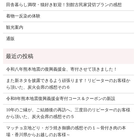
田舎暮らし満喫・猫好き歓迎！別館古民家貸切プランの感想
着物一反染め体験
観光案内
通販
令和八年熊本地震の復興義援金、寄付させて頂きました！
また新ネタを披露できるよう頑張ります！リピーターのお客様か
ら頂いた、炭火会席の感想その６
令和8年熊本地震復興義援金寄付コース＆クーポンの新設
10年のご縁が、ご結婚後の再訪へ。三度目のリピーターのお客様
から頂いた、炭火会席の感想その５
マッチョ京地どり・ガラ焼き御膳の感想その１～骨付き肉の本
場・香川県からお越しのお客様～