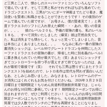
ど三男と二人で、懐かしのスーパーファミコンでいろんなソフト
で遊んでいます。そして三男と私がそれぞれぼちぼち進めていた
ドラゴンクエスト3。三男がついにダーマ神殿までたどり着き、魔
法使いを賢者に転職させることができたそうです！ その後別のゲ
ームで遊んでいた彼ですが、「お母さん、僕の賢者見て！」と再
度ドラクエ３のソフトに入れ替えた瞬間・・・あの、呪いの音楽
が。。。。 彼のレベル２０も、予備の冒険の書も、私のレベル
１８も、、すべて消失いたしました（爆笑）彼は茫然自失でし
た。私は消失までも懐かしく、ちょっと笑ってしまいました。昔
は本当によくありましたねえ。。。 ちなみに私の一番の冒険の
書消失ショックは、レベル99でグレートドラゴンを仲間にしたス
ーファミドラクエ５の冒険の書が、帰省した時に別名義のレベル1
に書き換えられていた時が最大でした（笑）あまりにショックす
ぎてコントローラーを持つ手が震えすぎて持てなかったのは、あ
れが最初で最後です（笑） それでも三男は懲りずにまたドラゴ
ンクエスト3を始めたので、レトロ名作は世代を問わず面白いんだ
なあ、としみじみ思いました。みなさまも、レトロゲームのデー
タ消失にはくれぐれもお気を付けくださいね。 2026年３月２９日
日曜日まで期間限定！ちりめん街道料理旅館井筒屋では、じゃら
んのお得な10日間に参画しています！ 期間限定クーポンでお得に
泊まれますので、ぜひご利用ください！ じゃらんのお得な10日間
限定クーポンはこちらです！今年から、ちりめん街道料理旅館井
筒屋では少人数でのランチのご予約を再開することになりまし