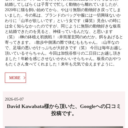
結婚してしばらくは子育てで忙しく動物から離れていましたが、
2020年に猫を飼い始めてから、やはり無類の動物好き戻ってしま
いました。今の私は、ブランドのバッグや服には一切興味ないか
わりに「山羊が欲しいです」という女です（爆笑）見合いの時に
は全く知らなかったのですが、同じように無類の動物好きな板長
と結婚できたのを見ると、神様っているんだな、と思います
（笑） ↓榊の鉢植え初挑戦！ ↓井筒屋玄関のめだか。餌をあげると
寄ってきます。 ↓散歩中側溝の際で休むももちゃん。 ↓山羊なの
で、足場の悪いがけっぷちが大好きです（笑） 今日は毎年お越し
頂いているそらちゃん。今回は加悦谷祭りの二日目にお越し頂き
ました！年齢を感じさせないかわいいそらちゃん。板長のおやつ
もたくさん食べてくれました！来年も元気で会えますように。
MORE
2026-05-07
David Kawabata様から頂いた、Googleへの口コミ
投稿です。