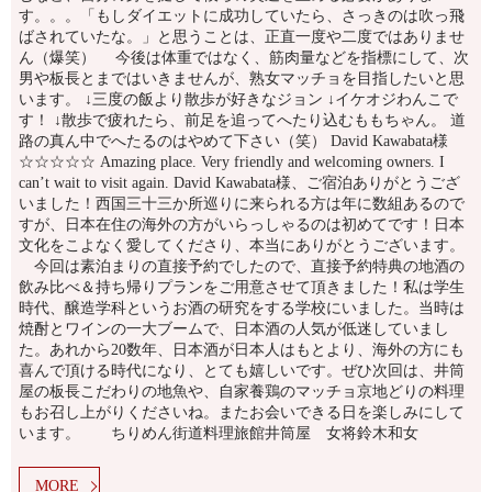
す。。。「もしダイエットに成功していたら、さっきのは吹っ飛
ばされていたな。」と思うことは、正直一度や二度ではありませ
ん（爆笑） 今後は体重ではなく、筋肉量などを指標にして、次
男や板長とまではいきませんが、熟女マッチョを目指したいと思
います。 ↓三度の飯より散歩が好きなジョン ↓イケオジわんこで
す！ ↓散歩で疲れたら、前足を追ってへたり込むももちゃん。 道
路の真ん中でへたるのはやめて下さい（笑） David Kawabata様
☆☆☆☆☆ Amazing place. Very friendly and welcoming owners. I
can’t wait to visit again. David Kawabata様、ご宿泊ありがとうござ
いました！西国三十三か所巡りに来られる方は年に数組あるので
すが、日本在住の海外の方がいらっしゃるのは初めてです！日本
文化をこよなく愛してくださり、本当にありがとうございます。
今回は素泊まりの直接予約でしたので、直接予約特典の地酒の
飲み比べ＆持ち帰りプランをご用意させて頂きました！私は学生
時代、醸造学科というお酒の研究をする学校にいました。当時は
焼酎とワインの一大ブームで、日本酒の人気が低迷していまし
た。あれから20数年、日本酒が日本人はもとより、海外の方にも
喜んで頂ける時代になり、とても嬉しいです。ぜひ次回は、井筒
屋の板長こだわりの地魚や、自家養鶏のマッチョ京地どりの料理
もお召し上がりくださいね。またお会いできる日を楽しみにして
います。 ちりめん街道料理旅館井筒屋 女将鈴木和女
MORE