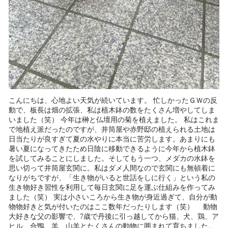
こんにちは、心地よい天気が続いています。 忙しかったＧＷの反
動で、板長は畑の拡張、私は植木鉢の数をたくさん増やしてしま
いました（笑） 今年は榊と仏壇用の菊を植えました。 私はこれま
で地植え派だったのですが、井筒屋や赤野邸の植えられる土地は
日当たりが良すぎて夏の水やりに本当に苦労します。あまりにも
暑い夏になってきたため日陰に移動できるように今年から植木鉢
を試してみることにしました。そしてもう一つ、メダカの水鉢を
思い切って井筒屋玄関に。私はダメ人間なので玄関にも無頓着に
なりがちですが、「生き物がいると世話をしに行く」という私の
生き物好き習性を利用して毎日玄関に足を運ぶ仕組みを作ってみ
ました（笑） 実は小さいころから生き物が身近過ぎて、自分が動
物物好きと気が付いたのはここ数年だったりします（笑） 動物
大好きな父の影響で、7歳で丹後に引っ越してから猫、犬、鶏、ア
ヒル、合鴨、羊、山羊とたくさんの動物に囲まれて育ちました。