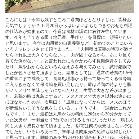
こんにちは！今年も残すところ二週間ほどとなりました。皆様お
元気でしょうか？ 12月20日からはいよいよもちつきやおせち料理
の仕込みが始まるので、今週は食材の調達に右往左往していま
す。今年も「できる限り地元産、手作り」を目標に、頑張りたい
と思います。 今年は肉用種の自家養鶏など、初めてのことにいろ
いろチャレンジさせて頂きました。 「肉用種は若鶏の時期が過ぎ
たらそれ以上大きくならないし、肉が固くなるから、あまり長く
育てた例がない：」と言われたにもかかわらず長期飼育をしてみ
たり、魚やおからなどいろんなえさを与えてみたり、試行錯誤で
したが色々させて頂きました。結果としては、通常の若鶏の1.5倍
の重量にまで成長して、食鳥処理場から持って帰ってくる保冷箱
に入りきらなくて保冷箱を買い足したり、雌は若鶏の時よりも脂
がノリノリで美味しそうになったりと、生育に大きな差が出まし
た。若鶏の時は丸鳥にすると、メスとオスで大きさ以外の違いは
ほぼなかったのが、次男曰く「成鳥になってからは、メスのほう
が断然おいしそうな色をしている。」そうです。（試食はこれか
らです。）また、最初は丸鳥からの精肉に20分から30分かかって
いた次男が、一羽当たり7分でさばけるようになったりと、鶏も人
間も大きく成長させて頂きました。 以前は肉の販売はしない予定
でしたが、いろいろあって、来年は食肉販売の免許も取得したい
と思っています。興味のある方はぜひお問合せ下さいね。 今日は