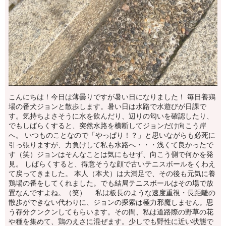
こんにちは！今日は薄曇りですが暑い日になりました！ 毎日養鶏
場の番犬ジョンと散歩します。暑い日は水路で水遊びが日課で
す。気持ちよさそうに水を飲んだり、辺りの匂いを確認したり、
でもしばらくすると、突然水路を横断してジョンだけ向こう岸
へ。 いつものことなので「やっぱり！？」と思いながらも必死に
引っ張りますが、力負けして私も水路へ・・・浅くて良かったで
す（笑）ジョンはそんなことは気にもせず、向こう側で何かを発
見。 しばらくすると、得意そうな顔で古いテニスボールをくわえ
て戻ってきました。 本人（本犬）は大満足で、その後も元気に養
鶏場の番をしてくれました。でも結局テニスボールはその場で放
置なんですよね。（笑） 私は板長のような速度重視・長距離の
散歩ができない代わりに、ジョンの探索は極力邪魔しません。思
う存分クンクンしてもらいます。その間、私は道路際の野草の花
や種を集めて、鶏のえさに混ぜます。少しでも野性に近い状態で