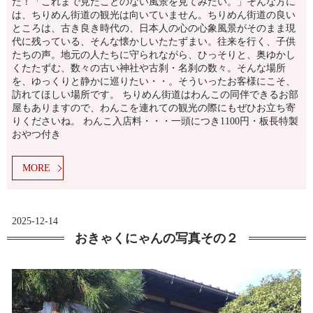
た！「これまで見たことのない風景を見てみたい。」そんな方に
は、ちりめん街道の観光は向いていません。ちりめん街道の良い
ところは、古き良き時代の、日本人の心の心象風景がそのまま現
代に残っている、そんな懐かしいたたずまい。往来を行く、子供
たちの声。地元の人たちに守られながら、ひっそりと、奥ゆかし
くたたずむ、数々の古い神社や古刹・名刹の数々。そんな場所
を、ゆっくりと静かに巡りたい・・。そういったお客様にこそ、
訪れてほしい場所です。 ちりめん街道はわんこの同伴できるお部
屋もありますので、わんこを連れての観光の際にもぜひお立ち寄
りくださいね。 わんこ入店料・・・一頭につき1100円・板長特製
おやつ付き
MORE
2025-12-14
おきゃくにゃんの写真その２