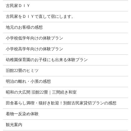
古民家ＤＩＹ
古民家をＤＩＹで直して宿にします。
地元のお客様の感想
小学校低学年向けの体験プラン
小学校高学年向けの体験プラン
幼稚園保育園のお子様にも出来る体験プラン
旧館22畳のヒミツ
明治の離れ・小濱の感想
昭和の大広間 旧館22畳｜三間続き和室
田舎暮らし満喫・猫好き歓迎！別館古民家貸切プランの感想
着物一反染め体験
観光案内