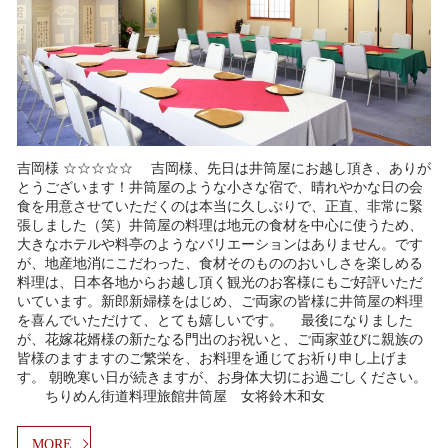
吉岡様 ☆☆☆☆☆ 吉岡様、先日は井筒屋にお越し頂き、ありが
とうございます！井筒屋のような小さな宿で、晴れやかな日の会
食を用意させていただくのは本当に久しぶりで、正直、非常に緊
張しました（笑）井筒屋の料理は地元の食材を中心に使うため、
大きなホテルや料亭のようなバリエーションはありません。です
が、地産地消にこだわった、食材そのもののおいしさを楽しめる
料理は、日本各地からお越し頂く観光のお客様にもご好評いただ
いています。新郎新婦様をはじめ、ご両家の皆様に井筒屋の料理
を喜んでいただけて、とても嬉しいです。 最後になりました
が、花嫁花婿様の新たなる門出のお祝いと、ご両家並びに親族の
皆様のますますのご繁栄を、お料理を通じてお祈り申し上げま
す。 朝晩寒い日が続きますが、お身体大切にお過ごしください。
ちりめん街道料理旅館井筒屋 女将鈴木和女
MORE