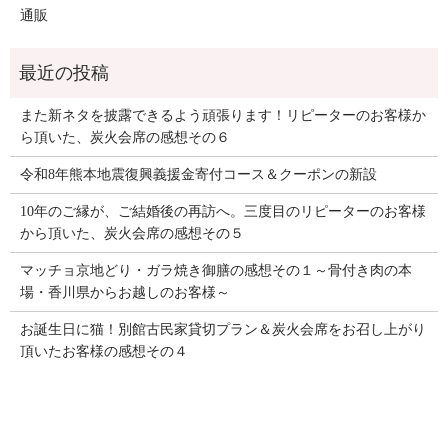
通販
また新ネタを披露できるよう頑張ります！リピーターのお客様か
ら頂いた、炭火会席の感想その６
令和8年熊本地震復興義援金寄付コース＆クーポンの新設
10年のご縁が、ご結婚後の再訪へ。三度目のリピーターのお客様
から頂いた、炭火会席の感想その５
マッチョ京地どり・ガラ焼き御膳の感想その１～骨付き肉の本
場・香川県からお越しのお客様～
お誕生日に猫！別館古民家貸切プラン＆炭火会席をお召し上がり
頂いたお客様の感想その４