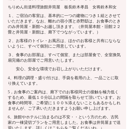
ちりめん街道料理旅館井筒屋 板長鈴木孝昌 女将鈴木和女
１、ご宿泊の客室は、基本的に一つの建物につき１組とさせて
いただきます。なお、離れの宿小濱と赤野邸は、お食事のとき
のみ井筒屋・新館へお越し頂きます。（井筒屋本館・旧館２２
畳と井筒屋・新館は、廊下でつながっています。）
２、お客様のトイレ・お風呂は、ほかのお客様と共有にならな
いように、すべて個別にご用意しています。
３、食事のお部屋は、すべて個室、または部屋食で、全室換気
扇完備のお部屋でご用意いたします。
安心、安全な環境でお召し上がりいただけます。
4、料理の調理・盛り付けは、手袋を着用の上、一品ごとに取
り換えています。
5，お食事のご案内は、廊下でのお客様同士の接触を極力低く
するため、最低１０分以上の間隔を取らせて頂いています。お
食事の時間等、ご希望に１００％添えないこともあるかもしれ
ませんが、ご了承いただきますようお願い申し上げます。
6、旅館やホテルに泊まるのは不安・・という方のため、古民
家の一棟貸切プランをご用意しました。お食事は井筒屋まで送
迎いたします。詳しくはこちらをご覧くださいね。↓