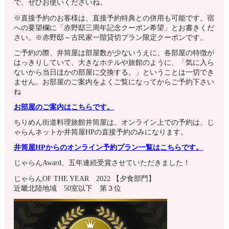
で、ぜひお使いくださいね。
※直接予約のお客様は、直接予約特典との併用も可能です。宿
への要望欄に「赤野邸三周年記念クーポン希望」とお書きくだ
さい。※赤野邸～古民家一階貸切プラン限定クーポンです。
ご予約の際、井筒屋は部屋数が少ないうえに、各部屋の特徴が
はっきりしていて、大きなホテルや旅館のように、「気に入ら
ないから当日ほかの部屋に交換する。」ということは一切でき
ません。お部屋のご案内をよくご覧になってからご予約下さい
ね
お部屋のご案内はこちらです。
ちりめん街道料理旅館井筒屋は、オンライン上での予約は、じ
ゃらんネットか井筒屋HPの直接予約のみになります。
井筒屋HPからのオンライン予約プラン一覧はこちらです。
じゃらんAward、五年連続受賞させていただきました！
じゃらんOF THE YEAR 2022 【夕食部門】
近畿北陸地域 50室以下 第３位