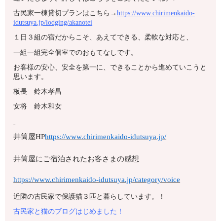
古民家一棟貸切プランはこちら→
https://www.chirimenkaido-
idutsuya.jp/lodging/akanotei
１日３組の宿だからこそ、あえてできる、柔軟な対応と、
一組一組完全個室でのおもてなしです。
お客様の安心、安全を第一に、できることから進めていこうと
思います。
板長 鈴木孝昌
女将 鈴木和女
井筒屋HP
https://www.chirimenkaido-idutsuya.jp/
井筒屋にご宿泊されたお客さまの感想
https://www.chirimenkaido-idutsuya.jp/category/voice
近隣の古民家で保護猫３匹と暮らしています。！
古民家と猫のブログはじめました！