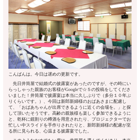
こんばんは。今日は遅めの更新です。
先日井筒屋で結婚式の披露宴があったのですが、その時にい
らっしゃった親族のお客様がGoogleで☆５の投稿をしてくださ
いました！井筒屋で披露宴は本当に久しぶりで（多分１０年ぶ
りくらいです。）、今回は新郎新婦様のおばあさまに配慮し
て、「おばあちゃんが出席できるように近くの会場を。」と探
して頂いたそうです。高齢の親族様も楽しく参加できるように
と、乾杯に鏡割りの樽酒を用意されたり、プロジェクターでお
忙しい中スライドを手作りされたりと、新郎新婦様の配慮が至
る所に見られる、心温まる披露宴でした。