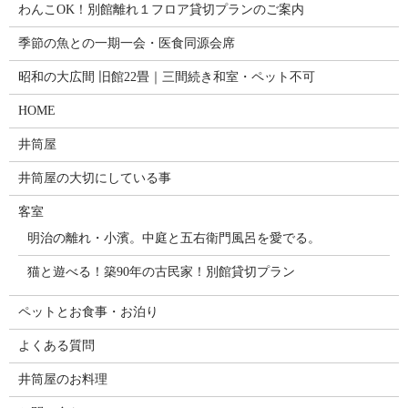
わんこOK！別館離れ１フロア貸切プランのご案内
季節の魚との一期一会・医食同源会席
昭和の大広間 旧館22畳｜三間続き和室・ペット不可
HOME
井筒屋
井筒屋の大切にしている事
客室
明治の離れ・小濱。中庭と五右衛門風呂を愛でる。
猫と遊べる！築90年の古民家！別館貸切プラン
ペットとお食事・お泊り
よくある質問
井筒屋のお料理