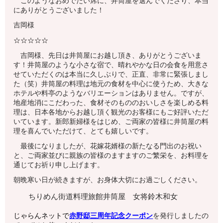
このようなおめでたい席に、井筒屋を選んでくださり、本当
にありがとうございました！
吉岡様
☆☆☆☆☆
吉岡様、先日は井筒屋にお越し頂き、ありがとうございま
す！井筒屋のような小さな宿で、晴れやかな日の会食を用意さ
せていただくのは本当に久しぶりで、正直、非常に緊張しまし
た（笑）井筒屋の料理は地元の食材を中心に使うため、大きな
ホテルや料亭のようなバリエーションはありません。ですが、
地産地消にこだわった、食材そのもののおいしさを楽しめる料
理は、日本各地からお越し頂く観光のお客様にもご好評いただ
いています。新郎新婦様をはじめ、ご両家の皆様に井筒屋の料
理を喜んでいただけて、とても嬉しいです。
最後になりましたが、花嫁花婿様の新たなる門出のお祝い
と、ご両家並びに親族の皆様のますますのご繁栄を、お料理を
通じてお祈り申し上げます。
朝晩寒い日が続きますが、お身体大切にお過ごしください。
ちりめん街道料理旅館井筒屋 女将鈴木和女
じゃらんネットで
赤野邸
三周年記念クーポン
を発行しましたの