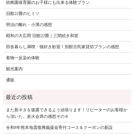
幼稚園保育園のお子様にも出来る体験プラン
旧館22畳のヒミツ
明治の離れ・小濱の感想
昭和の大広間 旧館22畳｜三間続き和室
田舎暮らし満喫・猫好き歓迎！別館古民家貸切プランの感想
着物一反染め体験
観光案内
通販
また新ネタを披露できるよう頑張ります！リピーターのお客様か
ら頂いた、炭火会席の感想その６
令和8年熊本地震復興義援金寄付コース＆クーポンの新設