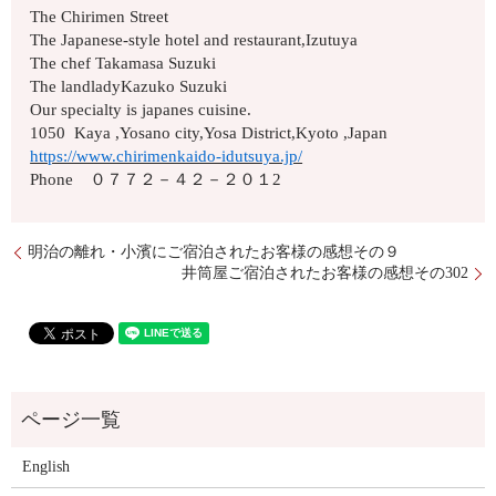
The Chirimen Street
The Japanese-style hotel and restaurant,Izutuya
The chef Takamasa Suzuki
The landladyKazuko Suzuki
Our specialty is japanes cuisine.
1050 Kaya ,Yosano city,Yosa District,Kyoto ,Japan
https://www.chirimenkaido-idutsuya.jp/
Phone ０７７２－４２－２０１2
明治の離れ・小濱にご宿泊されたお客様の感想その９
井筒屋ご宿泊されたお客様の感想その302
English