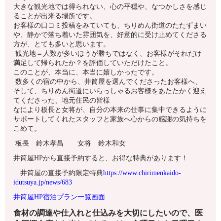
大きな観光地では得られない、心の平穏や、なつかしさを感じ
ることが出来る場所です。
お客様の口コミ投稿をみていても、ちりめん街道のたたずまい
や、静かで落ち着いた雰囲気を、好意的に受け止めてくださる
方が、とても多いと思います。
観光地＝人数が多いほうが勝ちではなく、お客様がそれだけ
満足して帰られたか？を評価していただけたこと。
このことが、本当に、本当に嬉しかったです。
数多くの宿の中から、井筒屋を選んでくださったお客様へ、
そして、ちりめん街道にいらっしゃるお客様をあたたかく迎え
てくださった、地元住民の皆様
なにより板長と女将が、自分の本来の仕事に集中できるように
サポートしてくれたスタッフと家族へ心からの感謝の気持ちを
こめて。
板長 鈴木孝昌 女将 鈴木和女
井筒屋HPから直接予約すると、お得な特典があります！
井筒屋の直接予約限定特典
https://www.chirimenkaido-
idutsuya.jp/news/683
井筒屋HP宿泊プラン一覧画面
食材の調達や仕入れと仕込みを大切にしたいので、医