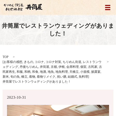
メ
井筒屋でレストランウェディングがありま
した！
TOP
[
お客様の感想
,
きもの
,
コロナ
,
コロナ対策
,
ちりめん街道
,
レストランウ
ェディング
,
丹後ちりめん
,
井筒屋
,
京都
,
伊根
,
会席料理
,
個室
,
古民家
,
古
民家再生
,
和服
,
和柄
,
和食
,
地酒
,
地魚
,
地魚料理
,
天橋立
,
小規模
,
披露宴
,
新米
,
旬の魚
,
橋立
,
着物
,
着物リメイク
,
祝い膳
,
結婚式
,
魚料理
]
井筒屋でレストランウェディングがありました！
2023-10-31