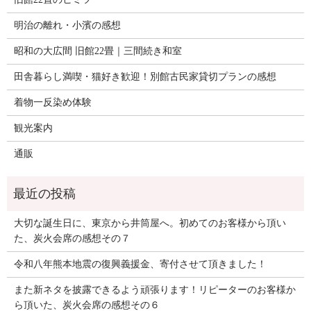
明治の離れ・小濱の感想
昭和の大広間 旧館22畳｜三間続き和室
田舎暮らし満喫・猫好き歓迎！別館古民家貸切プランの感想
着物一反染め体験
観光案内
通販
大切な誕生日に、東京から井筒屋へ。初めてのお客様から頂い
た、炭火会席の感想その７
令和八年熊本地震の復興義援金、寄付させて頂きました！
また新ネタを披露できるよう頑張ります！リピーターのお客様か
ら頂いた、炭火会席の感想その６