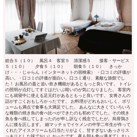
総合５（１０） 風呂４ 客室５ 清潔感５ 接客・サービス
５（１０） 夕食５（１０） 朝食５（１０） きっか
け・・・じゃらん（インターネットの宿検索） ・口コミの評価が
高い。・口コミの評価が面白い。口コミ通り、素敵な旅館でし
た！ お風呂の蓋と追い炊き機能があるともっと良いです。 トイレ
の照明が点灯してすぐはだいぶ暗いのが気になりました。 客室内
にも就寝中に使える足元灯があるともっと良いです。 女将さんの
話がすごくおもしろかったです。 お料理がどれもおいしく、ボリ
ュームも満点で食事も大満足でした。 あんなに大きくていろいろ
な種類の焼き魚の食べ比べができたのも初めてでした。その焼き
魚を食べ残してしまったのが申し訳なく残念でしたが。烏骨鶏さ
んに後を託します。 細マッチョでイケメンの中学二年生が作って
くれたアイスクリームも口当たりがよく、甘すぎないあっさりス
ッキリとした味でおいしかったです。夜も朝も食べ過ぎてしまい