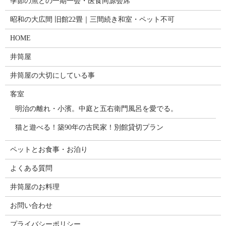
季節の魚との一期一会・医食同源会席
昭和の大広間 旧館22畳｜三間続き和室・ペット不可
HOME
井筒屋
井筒屋の大切にしている事
客室
明治の離れ・小濱。中庭と五右衛門風呂を愛でる。
猫と遊べる！築90年の古民家！別館貸切プラン
ペットとお食事・お泊り
よくある質問
井筒屋のお料理
お問い合わせ
プライバシーポリシー