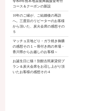
令和8年熊本地震復興義援金寄付
コース＆クーポンの新設
10年のご縁が、ご結婚後の再訪
へ。三度目のリピーターのお客様
から頂いた、炭火会席の感想その
５
マッチョ京地どり・ガラ焼き御膳
の感想その１～骨付き肉の本場・
香川県からお越しのお客様～
お誕生日に猫！別館古民家貸切プ
ラン＆炭火会席をお召し上がり頂
いたお客様の感想その４