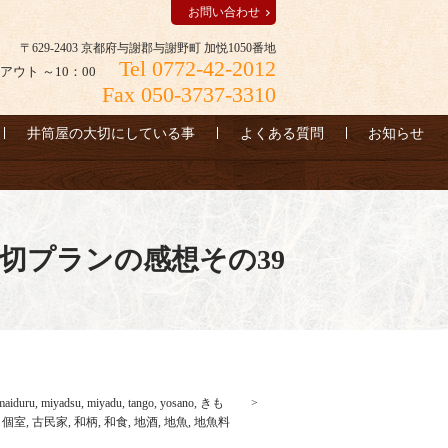
お問い合わせ
〒629-2403 京都府与謝郡与謝野町 加悦1050番地
Tel 0772-42-2012
アウト ～10：00
Fax 050-3737-3310
井筒屋の大切にしている事
よくある質問
お知らせ
切プランの感想その39
maiduru
,
miyadsu
,
miyadu
,
tango
,
yosano
,
きも
,
個室
,
古民家
,
和柄
,
和食
,
地酒
,
地魚
,
地魚料