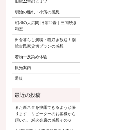
旧館22畳のヒミツ
明治の離れ・小濱の感想
昭和の大広間 旧館22畳｜三間続き
和室
田舎暮らし満喫・猫好き歓迎！別
館古民家貸切プランの感想
着物一反染め体験
観光案内
通販
また新ネタを披露できるよう頑張
ります！リピーターのお客様から
頂いた、炭火会席の感想その６