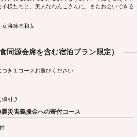
お子様たちと、美人なわんこさんに、またお会いできる
 女将鈴木和女
食同源会席を含む宿泊プラン限定）
につき１コースお選びください。
円値引き
地震災害義援金への寄付コース
付