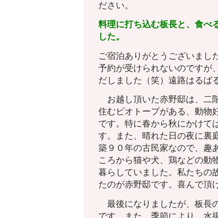
ださい。
料理に打ち込む板長と、食べ
した。
ご宿泊ありがとうございまし
予約が受けられないのですが
だしました（笑）遠路はるば
お越し頂いた赤野邸は、二階
住むビオトープがある、動物
です。特に春から秋にかけて
す。また、晴れた日の夜に裏
築９０年の古民家なので、趣
ころから猫や犬、鶏などの動
暮らしていました。私たちの
たのが赤野邸です。喜んで頂
最後になりましたが、板長の
です。また、季節により、水