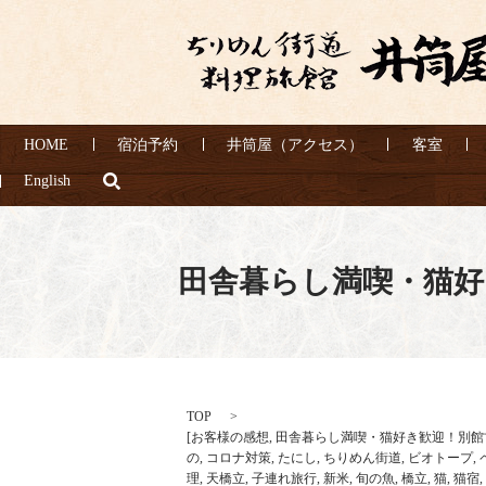
HOME
宿泊予約
井筒屋（アクセス）
客室
search
English
田舎暮らし満喫・猫好
TOP
[
お客様の感想
,
田舎暮らし満喫・猫好き歓迎！別館
の
,
コロナ対策
,
たにし
,
ちりめん街道
,
ビオトープ
,
理
,
天橋立
,
子連れ旅行
,
新米
,
旬の魚
,
橋立
,
猫
,
猫宿
,