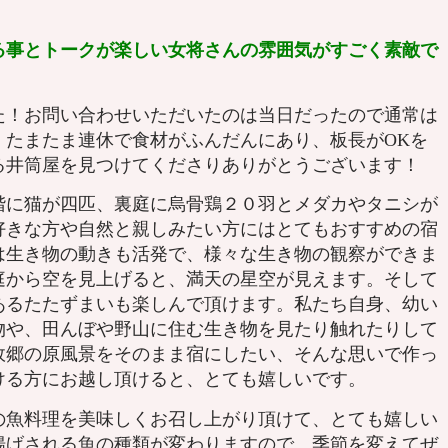
る事とトークが楽しい女将さんの雰囲気がすごく素敵で
た！お問い合わせいただいたのは当日だったので通常は
、たまたま連休で食材がふんだんにあり、板長がOKを
る井筒屋を見つけてくださりありがとうございます！
に猫が四匹、裏庭に烏骨鶏２０羽とメダカやタニシが
好きな方や自然と親しみたい方にはとてもおすすめの宿
は生き物の動きも活発で、様々な生き物の観察ができま
庭から空を見上げると、満天の星空が見えます。そして
あるたたずまいも楽しんで頂けます。私たち自身、幼い
物や、田んぼや野山に住む生き物を見たり触れたりして
故郷の原風景をそのまま宿にしたい、そんな思いで作っ
ける方にお越し頂けると、とても嬉しいです。
魚料理を美味しくお召し上がり頂けて、とても嬉しい
揚げされる魚の種類が変わりますので、季節を変えてぜ