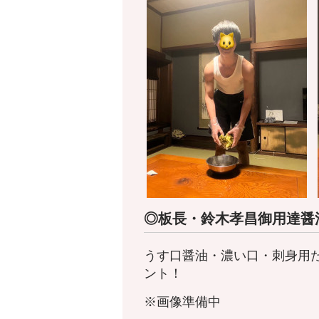
◎板長・鈴木孝昌御用達醤
うす口醤油・濃い口・刺身用
ント！
※画像準備中