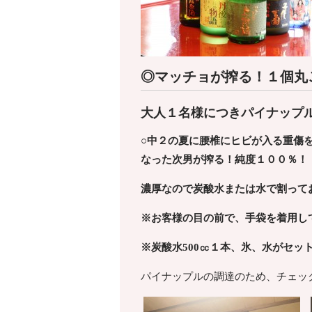
◎マッチョが搾る！１個丸
大人１名様につきパイナップ
○中２の夏に腰椎にヒビが入る重傷
なった次男が搾る！
純度１００％！
濃厚なので炭酸水または水で割って
※お客様の目の前で、手袋を着用し
※炭酸水
500
㏄１本、氷、水がセッ
パイナップルの調達のため、チェッ