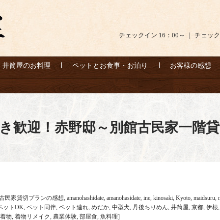
チェックイン 16：00～ ｜ チェック
井筒屋のお料理
ペットとお食事・お泊り
お客様の感想
き歓迎！赤野邸～別館古民家一階貸
古民家貸切プランの感想
,
amanohashidate
,
amanohasidate
,
ine
,
kinosaki
,
Kyoto
,
maidsuru
,
ペットOK
,
ペット同伴
,
ペット連れ
,
めだか
,
中型犬
,
丹後ちりめん
,
井筒屋
,
京都
,
伊根
着物
,
着物リメイク
,
農業体験
,
部屋食
,
魚料理
]