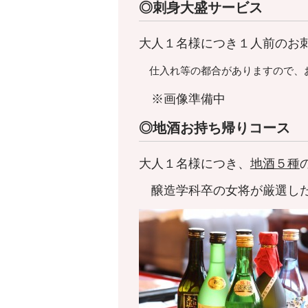
◎刺身大盛サービス
大人１名様につき１人前のお
仕入れ等の都合がありますので、お
※画像準備中
◎地酒お持ち帰りコース
大人１名様につき、
地酒５種
醸造学科卒の女将が厳選した