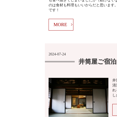
も食べ過ぎてしまいましたが（動けなく
のは食材も料理もいいからだと思います
です！
MORE
2024-07-24
井筒屋ご宿泊
井
清
れ
し