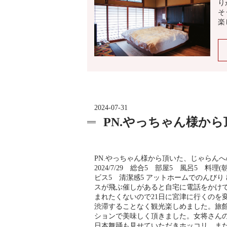
り
そ
楽
2024-07-31
PN.やっちゃん様か
PN.やっちゃん様から頂いた、じゃらん
2024/7/29 総合5 部屋5 風呂5 料理
ビス5 清潔感5 アットホームでのんびり
スが飛ぶ催しがあると自宅に電話をかけ
まれたくないので21日に宮津に行くのを
渋滞することなく観光楽しめました。旅
ションで美味しく頂きました。女将さん
日本舞踊も見せていただきホッコリ。ま