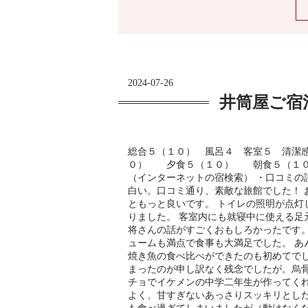
2024-07-26
井筒屋ご宿
総合５（１０） 風呂４ 客室５ 清潔
０） 夕食５（１０） 朝食５（１０
（インターネットの宿検索） ・口コミの
白い。口コミ通り、素敵な旅館でした！ 
ともっと良いです。 トイレの照明が点灯
りました。 客室内にも就寝中に使える足
将さんの話がすごくおもしろかったです。
ュームも満点で食事も大満足でした。 あ
焼き魚の食べ比べができたのも初めてで
まったのが申し訳なく残念でしたが。烏骨
チョでイケメンの中学二年生が作ってく
よく、甘すぎないあっさりスッキリとし