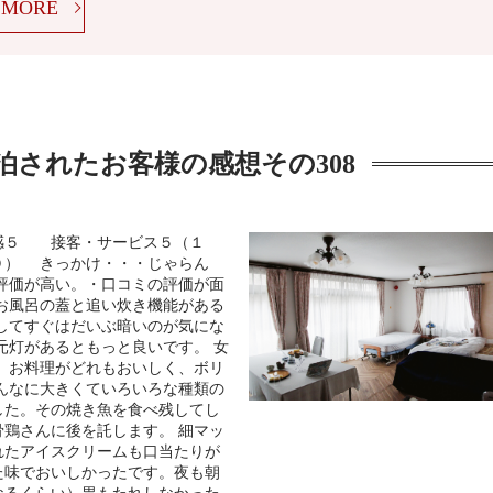
MORE
泊されたお客様の感想その308
感５ 接客・サービス５（１
） きっかけ・・・じゃらん
評価が高い。・口コミの評価が面
お風呂の蓋と追い炊き機能がある
してすぐはだいぶ暗いのが気にな
元灯があるともっと良いです。 女
 お料理がどれもおいしく、ボリ
んなに大きくていろいろな種類の
した。その焼き魚を食べ残してし
鶏さんに後を託します。 細マッ
れたアイスクリームも口当たりが
た味でおいしかったです。夜も朝