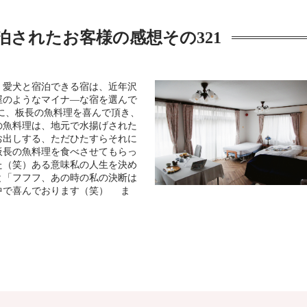
泊されたお客様の感想その321
！愛犬と宿泊できる宿は、近年沢
屋のようなマイナ―な宿を選んで
に、板長の魚料理を喜んで頂き、
の魚料理は、地元で水揚げされた
お出しする、ただひたすらそれに
板長の魚料理を食べさせてもらっ
た（笑）ある意味私の人生を決め
と「フフフ、あの時の私の決断は
中で喜んでおります（笑） ま