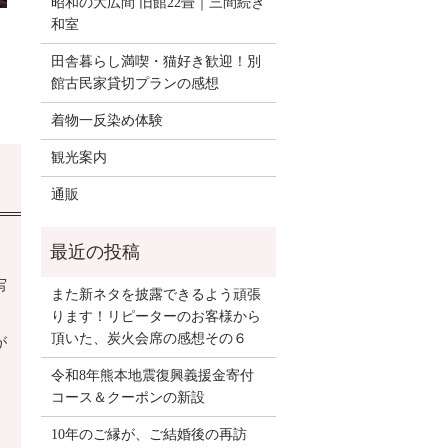
昭和の大広間 旧館22畳｜三間続き
和室
田舎暮らし満喫・猫好き歓迎！別
館古民家貸切プランの感想
着物一反染め体験
観光案内
通販
写
また新ネタを披露できるよう頑張
ります！リピーターのお客様から
頂いた、炭火会席の感想その６
が
令和8年熊本地震復興義援金寄付
コース＆クーポンの新設
10年のご縁が、ご結婚後の再訪