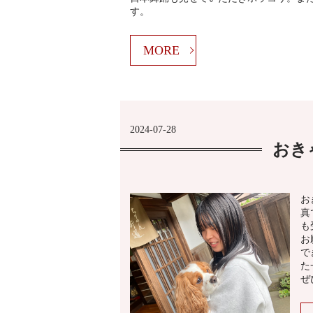
す。
MORE
2024-07-28
おき
お
真
も
お
で
た
ぜ