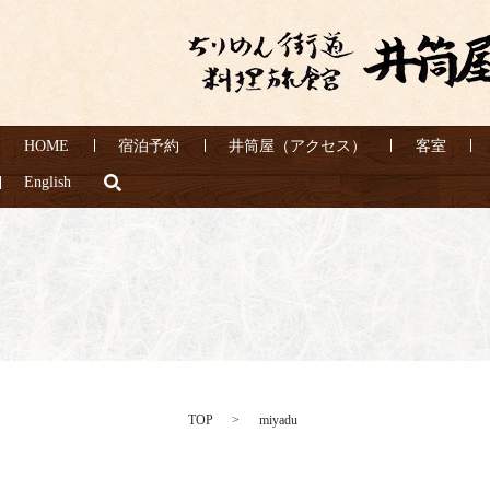
HOME
宿泊予約
井筒屋（アクセス）
客室
search
English
TOP
miyadu