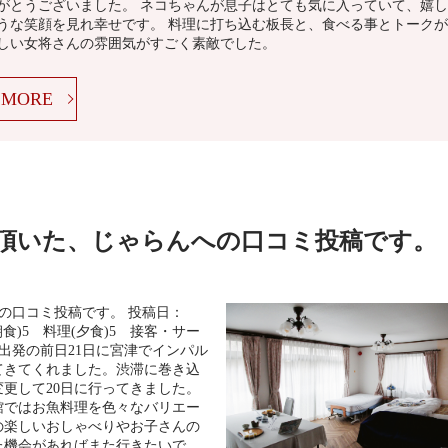
がとうございました。 ネコちゃんが息子はとても気に入っていて、嬉し
うな笑顔を見れ幸せです。 料理に打ち込む板長と、食べる事とトークが
しい女将さんの雰囲気がすごく素敵でした。
MORE
ら頂いた、じゃらんへの口コミ投稿です。
への口コミ投稿です。 投稿日：
(朝食)5 料理(夕食)5 接客・サー
 出発の前日21日に宮津でインパル
てきてくれました。渋滞に巻き込
変更して20日に行ってきました。
館ではお魚料理を色々なバリエー
の楽しいおしゃべりやお子さんの
た機会があればまた行きたいで