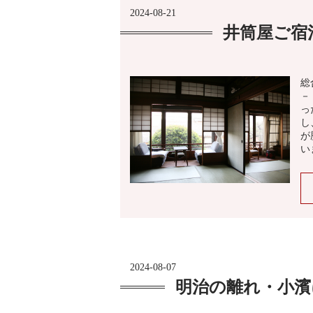
2024-08-21
井筒屋ご宿
総
－
っ
し
が
い
2024-08-07
明治の離れ・小濱