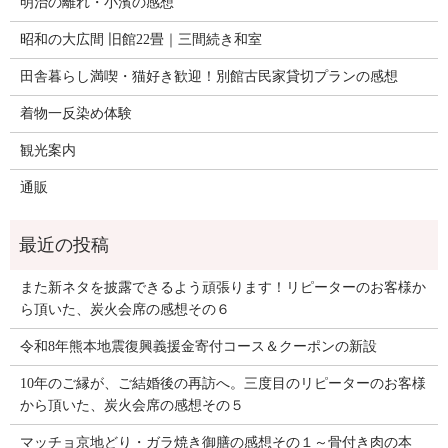
明治の離れ・小濱の感想
昭和の大広間 旧館22畳｜三間続き和室
田舎暮らし満喫・猫好き歓迎！別館古民家貸切プランの感想
着物一反染め体験
観光案内
通販
また新ネタを披露できるよう頑張ります！リピーターのお客様か
ら頂いた、炭火会席の感想その６
令和8年熊本地震復興義援金寄付コース＆クーポンの新設
10年のご縁が、ご結婚後の再訪へ。三度目のリピーターのお客様
から頂いた、炭火会席の感想その５
マッチョ京地どり・ガラ焼き御膳の感想その１～骨付き肉の本