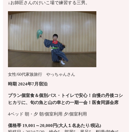
↓お師匠さんのけいこ場で練習する三男。
女性/60代
家族旅行
やっちゃんさん
時期 2024年7月宿泊
プラン個室食＆個別バス・トイレで安心！自慢の丹後コシ
ヒカリに、旬の魚と山の幸との一期一会！医食同源会席
4ベッド
朝・夕
朝/個室利用
夕/個室利用
価格帯 19,001～20,000円(大人１名あたり/税込)
投稿日：2024/7/29 総合5 部屋5 風呂5 料理(朝食)5