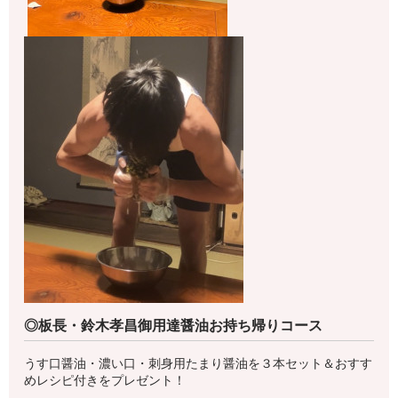
◎板長・鈴木孝昌御用達醤油お持ち帰りコース
うす口醤油・濃い口・刺身用たまり醤油を３本セット＆おすす
めレシピ付きをプレゼント！