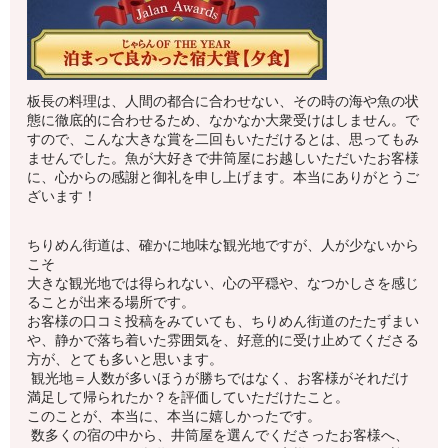
板長の料理は、人間の都合に合わせない、その時の海や魚の状
態に徹底的に合わせるため、なかなか大衆受けはしません。で
すので、こんな大きな賞を二回もいただけるとは、思ってもみ
ませんでした。魚が大好きで井筒屋にお越しいただいたお客様
に、心からの感謝と御礼を申し上げます。本当にありがとうご
ざいます！
ちりめん街道は、確かに地味な観光地ですが、人が少ないから
こそ
大きな観光地では得られない、心の平穏や、なつかしさを感じ
ることが出来る場所です。
お客様の口コミ投稿をみていても、ちりめん街道のたたずまい
や、静かで落ち着いた雰囲気を、好意的に受け止めてくださる
方が、とても多いと思います。
観光地＝人数が多いほうが勝ちではなく、お客様がそれだけ
満足して帰られたか？を評価していただけたこと。
このことが、本当に、本当に嬉しかったです。
数多くの宿の中から、井筒屋を選んでくださったお客様へ、