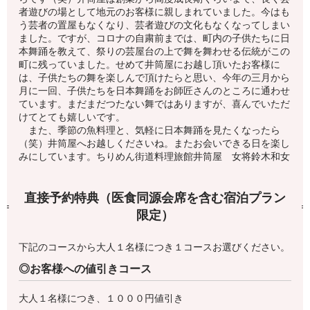
者遊びの場として地元のお客様に親しまれていました。今はも
う芸者の置屋もなくなり、芸者遊びの文化もなくなってしまい
ました。ですが、コロナの自粛前までは、町内の子供たちに日
本舞踊を教えて、祭りの芸屋台の上で舞を舞わせる伝統がこの
町に残っていました。せめて井筒屋にお越し頂いたお客様に
は、子供たちの舞を楽しんで頂けたらと思い、今年の三月から
月に一回、子供たちを日本舞踊をお師匠さんのところに通わせ
ています。まだまだつたない舞ではありますが、喜んでいただ
けてとても嬉しいです。
また、季節の魚料理と、気軽に日本舞踊を見たくなったら
（笑）井筒屋へお越しくださいね。またお会いできる日を楽し
みにしています。ちりめん街道料理旅館井筒屋 女将鈴木和女
直接予約特典（医食同源会席を含む宿泊プラン
限定）
下記のコースから大人１名様につき１コースお選びください。
◎お客様への値引きコース
大人１名様につき、１０００円値引き