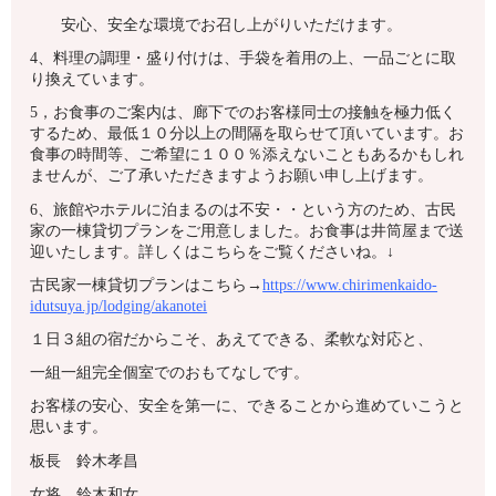
安心、安全な環境でお召し上がりいただけます。
4、料理の調理・盛り付けは、手袋を着用の上、一品ごとに取
り換えています。
5，お食事のご案内は、廊下でのお客様同士の接触を極力低く
するため、最低１０分以上の間隔を取らせて頂いています。お
食事の時間等、ご希望に１００％添えないこともあるかもしれ
ませんが、ご了承いただきますようお願い申し上げます。
6、旅館やホテルに泊まるのは不安・・という方のため、古民
家の一棟貸切プランをご用意しました。お食事は井筒屋まで送
迎いたします。詳しくはこちらをご覧くださいね。↓
古民家一棟貸切プランはこちら→
https://www.chirimenkaido-
idutsuya.jp/lodging/akanotei
１日３組の宿だからこそ、あえてできる、柔軟な対応と、
一組一組完全個室でのおもてなしです。
お客様の安心、安全を第一に、できることから進めていこうと
思います。
板長 鈴木孝昌
女将 鈴木和女