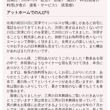
料理(夕食)5 接客・サービス5 清潔感5
アットホームでのんびり
出発の前日21日に宮津でインパルスが飛ぶ催しがあると自宅に
電話をかけてきてくれました。渋滞に巻き込まれたくないので
21日に宮津に行くのを変更して20日に行ってきました。渋滞す
ることなく観光楽しめました。旅館ではお魚料理を色々なバリ
エーションで美味しく頂きました。女将さんの楽しいおしゃべ
りやお子さんの日本舞踊も見せていただきホッコリ。また機会
があればまた行きたいです。
やっちゃん様、ご宿泊ありがとうございました！数多ある宿
の中で、井筒屋のようなマイナーな宿を見つけて頂き、本当に
ありがとうございました！
まずは、板長の魚料理をおいしくお召し上がりいただき、あ
りがとうございます！魚というと冬の寒ブリやカニのほうが有
名で、夏の魚って？というイメージがあると思いますが、夏の
魚は脂があっさりしていて、暑さで食欲のない夏でもとても食
が進みます。
最後になりましたが、三男の日本舞踊もご覧いただきありが
とうございます！実は長女と三男が日本舞踊を習っていて、三
男の舞をお客様にお見せできるようになったのは今年の７月か
らです（笑）井筒屋は創業から高度成長期くらいまで、長く芸