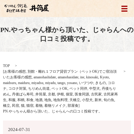
メ
PN.やっちゃん様から頂いた、じゃらんへの
口コミ投稿です。
TOP
[
お客様の感想
,
別館・離れ１フロア貸切プラン（ペットOK)でご宿泊頂
いたお客様の感想
,
amanohashidate
,
amanohasidate
,
ine
,
kinosaki
,
Kyoto
,
maidsuru
,
maiduru
,
miyadsu
,
miyadu
,
tango
,
yosano
,
いづつや
,
きもの
,
コロ
ナ
,
コロナ対策
,
ちりめん街道
,
ペットOK
,
ペット同伴
,
中型犬
,
丹後ちり
めん
,
丹後ばら寿司
,
井筒屋
,
京都
,
伊根
,
個室
,
医食同源
,
古民家
,
古民家再
生
,
和服
,
和柄
,
和食
,
地酒
,
地魚
,
地魚料理
,
天橋立
,
小型犬
,
新米
,
旬の魚
,
橋立
,
民宿
,
猫
,
猫宿
,
着物
,
着物リメイク
,
部屋食
]
PN.やっちゃん様から頂いた、じゃらんへの口コミ投稿です。
2024-07-31