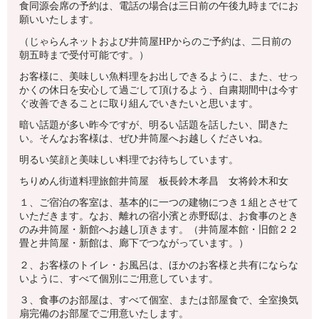
食同源会席の予約は、電話の場合は三日前の午後九時までにお
願いいたします。
（じゃらんネットおよび井筒屋HPからのご予約は、二日前の
朝五時まで受付可能です。）
お客様に、美味しい魚料理をお出しできるように、また、せっ
かくの休日を安心して過ごして頂けるよう、自粛期間中は今す
ぐ改善できることに取り組んでいきたいと思います。
暗い話題が多い昨今ですが、明るい話題を話したい、聞きた
い。そんなお客様は、ぜひ井筒屋へお越しくださいね。
明るい笑顔と美味しい料理でお待ちしています。
ちりめん街道料理旅館井筒屋 板長鈴木孝昌 女将鈴木和女
１、ご宿泊の客室は、基本的に一つの建物につき１組とさせて
いただきます。なお、離れの宿小濱と赤野邸は、お食事のとき
のみ井筒屋・新館へお越し頂きます。（井筒屋本館・旧館２２
畳と井筒屋・新館は、廊下でつながっています。）
２、お客様のトイレ・お風呂は、ほかのお客様と共有にならな
いように、すべて個別にご用意しています。
３、食事のお部屋は、すべて個室、または部屋食で、全室換気
扇完備のお部屋でご用意いたします。