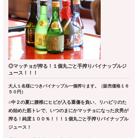
◎マッチョが搾る！１個丸ごと手搾りパイナップルジ
ュース！！！
大人１名様につきパイナップル一個搾ります。（販売価格１６
５０円）
○中２の夏に腰椎にヒビが入る重傷を負い、リハビリのた
め
始めた筋トレで、いつのまにかマッチョになった次男が
搾る！
純度１００％！！！１個丸ごと手搾りパイナップル
ジュース！