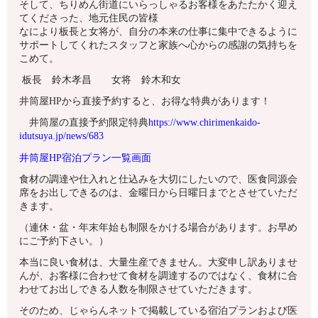
そして、ちりめん街道にいらっしゃるお客様をあたたかく迎え
てくださった、地元住民の皆様
なにより板長と女将が、自分の本来の仕事に集中できるように
サポートしてくれたスタッフと家族へ心からの感謝の気持ちを
こめて。
板長 鈴木孝昌 女将 鈴木和女
井筒屋HPから直接予約すると、お得な特典があります！
井筒屋の直接予約限定特典
https://www.chirimenkaido-
idutsuya.jp/news/683
井筒屋HP宿泊プラン一覧画面
食材の調達や仕入れと仕込みを大切にしたいので、医食同源会
席をお出しできるのは、金曜日から日曜日までとさせていただ
きます。
（連休・盆・年末年始も制限をかける場合があります。お早め
にご予約下さい。）
本当に良い食材は、大量生産できません。大変申し訳ありませ
んが、お客様に合わせて食材を調達するのではなく、食材に合
わせてお出しできる人数を制限させていただきます。
そのため、じゃらんネットで掲載している宿泊プランおよび医