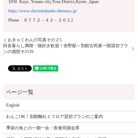
1050 Kaya ,Yosano city,Yosa District,Kyoto ,Japan
https://www.chirimenkaido-idutsuya.jp/
Phone ０７７２－４２－２０１2
おきゃくわんの写真その２5
田舎暮らし満喫・猫好き歓迎！赤野邸～別館古民家一階貸切プラ
ンの感想その39
English
わんこOK！別館離れ１フロア貸切プランのご案内
季節の魚との一期一会・医食同源会席