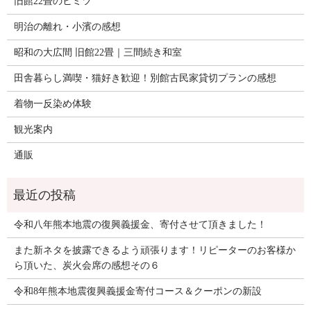
旧館22畳のヒミツ
明治の離れ・小濱の感想
昭和の大広間 旧館22畳｜三間続き和室
田舎暮らし満喫・猫好き歓迎！別館古民家貸切プランの感想
着物一反染め体験
観光案内
通販
令和八年熊本地震の復興義援金、寄付させて頂きました！
また新ネタを披露できるよう頑張ります！リピーターのお客様か
ら頂いた、炭火会席の感想その６
令和8年熊本地震復興義援金寄付コース＆クーポンの新設