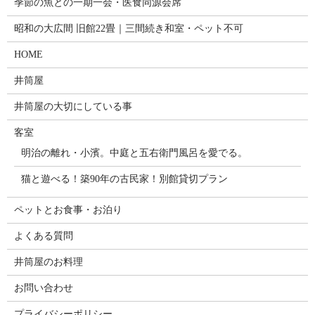
季節の魚との一期一会・医食同源会席
昭和の大広間 旧館22畳｜三間続き和室・ペット不可
HOME
井筒屋
井筒屋の大切にしている事
客室
明治の離れ・小濱。中庭と五右衛門風呂を愛でる。
猫と遊べる！築90年の古民家！別館貸切プラン
ペットとお食事・お泊り
よくある質問
井筒屋のお料理
お問い合わせ
プライバシーポリシー