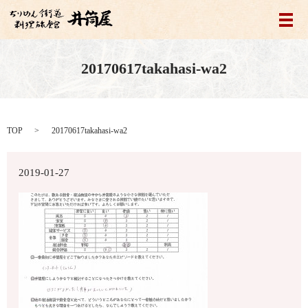
メ
20170617takahasi-wa2
TOP
20170617takahasi-wa2
2019-01-27