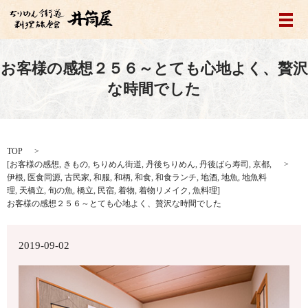
メ
お客様の感想２５６～とても心地よく、贅沢
な時間でした
TOP
[
お客様の感想
,
きもの
,
ちりめん街道
,
丹後ちりめん
,
丹後ばら寿司
,
京都
,
伊根
,
医食同源
,
古民家
,
和服
,
和柄
,
和食
,
和食ランチ
,
地酒
,
地魚
,
地魚料
理
,
天橋立
,
旬の魚
,
橋立
,
民宿
,
着物
,
着物リメイク
,
魚料理
]
お客様の感想２５６～とても心地よく、贅沢な時間でした
2019-09-02