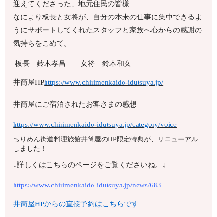
迎えてくださった、地元住民の皆様
なにより板長と女将が、自分の本来の仕事に集中できるよ
うにサポートしてくれたスタッフと家族へ心からの感謝の
気持ちをこめて。
板長 鈴木孝昌 女将 鈴木和女
井筒屋HP
https://www.chirimenkaido-idutsuya.jp/
井筒屋にご宿泊されたお客さまの感想
https://www.chirimenkaido-idutsuya.jp/category/voice
ちりめん街道料理旅館井筒屋のHP限定特典が、リニューアル
しました！
↓詳しくはこちらのページをご覧くださいね。↓
https://www.chirimenkaido-idutsuya.jp/news/683
井筒屋HPからの直接予約はこちらです