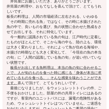
井筒屋にお越しいただき、ありがとうございます。
井筒屋の料理や、おもてなしを喜んで頂けて、とてもうれ
しいです。
板長の料理は、人間の市場経済に左右される、いわゆる
「その時期に売れる魚」ではなく、その時に水揚げされた
魚の中で、良いものを選び、魚の状態に合わせた熟成をさ
せてお出しする、それに特化しています。
今一般的に認識されている魚の旬は、江戸時代に定着し
たものがほとんどで、そこから海の中も、陸の上も、環境
は大きく変わりました。それによって魚が住める海域や、
水揚げの時期なども大きく変化して、「今現在の魚の本当
の旬」に「人間の認識している魚の旬」が追い付いていな
い状態です。
板長がお出しする魚料理は、本当の魚の旬に合わせるこ
とで、人が旬のものを食べた時に感じる「身体が本当に求
めているものを食べる。」そんな感覚を味わうことができ
ます。
喜んで頂けて、とてもうれしいです。
最後になりましたが、をウォシュレットトイレの件、ご
不便をおかけしました。部屋の外の共用トイレにはあるの
ですが、客室内のユニットバスには、漏電の危険性がある
ため、ウォシュレットトイレはついていません。ご迷惑を
おかけいたしますが、ウォシュレットをご希望の場合に