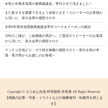
令和八年熊本地震の復興義援金、寄付させて頂きました！
また新ネタを披露できるよう頑張ります！リピーターのお客様か
ら頂いた、炭火会席の感想その６
令和8年熊本地震復興義援金寄付コース＆クーポンの新設
10年のご縁が、ご結婚後の再訪へ。三度目のリピーターのお客様
から頂いた、炭火会席の感想その５
マッチョ京地どり・ガラ焼き御膳の感想その１～骨付き肉の本
場・香川県からお越しのお客様～
Copyright © ちりめん街道 料理旅館 井筒屋 All Rights Reserved.
【掲載の記事・写真・イラストなどの無断複写・転載等を禁じま
す】