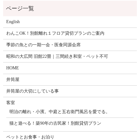
English
わんこOK！別館離れ１フロア貸切プランのご案内
季節の魚との一期一会・医食同源会席
昭和の大広間 旧館22畳｜三間続き和室・ペット不可
HOME
井筒屋
井筒屋の大切にしている事
客室
明治の離れ・小濱。中庭と五右衛門風呂を愛でる。
猫と遊べる！築90年の古民家！別館貸切プラン
ペットとお食事・お泊り