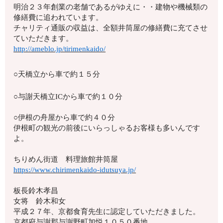
明治２３年創業の老舗であるがゆえに・・建物や機械類の
修繕費に追われています。
チャリティ通販の収益は、全額井筒屋の修繕費に充てさせ
ていただきます。
http://ameblo.jp/tirimenkaido/
○天橋立から車で約１５分
○与謝天橋立ICから車で約１０分
○伊根の舟屋から車で約４０分
伊根町の観光の前後にいらっしゃるお客様も多いんです
よ。
ちりめん街道 料理旅館井筒屋
https://www.chirimenkaido-idutsuya.jp/
板長鈴木孝昌
女将 鈴木和女
平成２７年、京都食育先生に認定していただきました。
京都府与謝郡与謝野町加悦１０５０番地