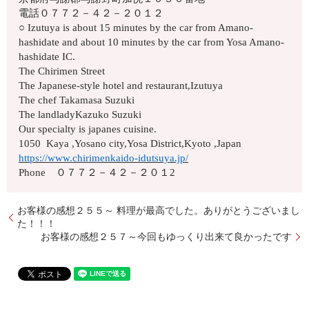
電話０７７２－４２－２０１２
○ Izutuya is about 15 minutes by the car from Amano-
hashidate and about 10 minutes by the car from Yosa Amano-
hashidate IC.
The Chirimen Street
The Japanese-style hotel and restaurant,Izutuya
The chef Takamasa Suzuki
The landladyKazuko Suzuki
Our specialty is japanes cuisine.
1050 Kaya ,Yosano city,Yosa District,Kyoto ,Japan
https://www.chirimenkaido-idutsuya.jp/
Phone ０７７２－４２－２０１2
お客様の感想２５５～ 料理が最高でした。ありがとうございまし
た！！！
お客様の感想２５７～今回もゆっくり出来て良かったです