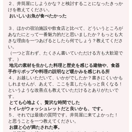
２、井筒屋にしようかな？
と検討することになったきっか
けを教えてください。
おいしいお魚が食べたかった
３、ほかの宿泊施設や飲食店と比べて、
どういうところが
あなたにとって一番魅力的
だと思いましたか？もっとも大
きな理由を一つあげるとしたら何でしょう？
教えてくださ
い。
（一つと言わず、たくさん書いていただける方も大歓迎で
す。）
地元の素材を生かした料理と歴史を感じる建物や、食器
手作りポップや料理の説明など暖かみを感じれる所
４、お越しいただいて、いかがでしたか？
書きにくいかも
しれませんが、
あえて、ここを直したらもっと良くなる！
というような改善点も教えていただけるとありがたいで
す。
とても心地よく、贅沢な時間でした
トイレがウォッシュレットだと良いかも、です。
５、それでは最後の質問です。井筒屋に来てよかった！
と思うことを一つ教えてください。
お腹と心が満たされた事。